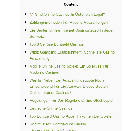
Content
Sind Online Casinos In Österreich Legal?
Zahlungsmethoden Für Rasche Auszahlungen
Die Besten Online Internet Casinos 2025 In Jeder
Schweiz
Top 3 Seriöse Echtgeld Casinos
Wildz Gambling Establishment: Schnellste Casino
Auszahlung
Mobile Online Casino Spiele: Ein So Muss Für
Moderne Casinos
Was Ist Neben Der Auszahlungsquote Noch
Entscheidend Für Die Auswahl Dieses Besten
Online Internet Casinos?
Regelungen Für Das Regolare Online Glücksspiel
Deutsche Online Casinos
Top Echtgeld Casino Apps: Favoriten Der Spieler
Schritt 3: Mit Echtgeld Im Casino
Eidgenossenschaft Spielen