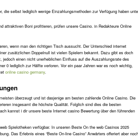
, die selbst lediglich wenige Einzahlungsmethoden zur Verfügung haben unte
 attraktiven Boni profitieren, prüfen unsere Casino. in Redakteure Online
ren, wenn man den richtigen Tisch aussucht. Der Unterschied internet
er zusätzlichen Doppelnull ist vielen Spielern bekannt. Dazu gibt es doch
t, jedoch einen nicht unerheblichen Einfluss auf die Auszahlungsrate des
er 0 lediglich zur Hälfte verloren. Vor ein paar Jahren war es noch wichtig,
tet
online casino germany
.
lungen
meisten überzeugt und ist dasjenige am besten zahlende Online Casino. Die
ieren insgesamt die höchste Qualität. Folglich sind dies die besten
ch kannst i dir unsere beste Internet casino Bewertung über den führenden
e web Spielotheken verfügbar. In unseren Beste On the web Casinos 2025
ung. Das Erlebnis eines “Beste On-line Casino” Anwärters offeriert aber noc