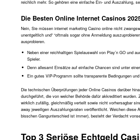
reichlich mehr. So gehören eine einfache Ein- und Auszahlung, 
Die Besten Online Internet Casinos 202
Nein, Sie müssen internet marketing Casino online nicht zwangsw
unentgeltlich und” “oftmals sogar ohne Anmeldung auszuprobiere
ausprobieren.
Neben einer reichhaltigen Spielauswahl von Play’n GO und a
Spieler.
Denn allesamt Einsätze auf einfache Chancen sind unter einer 0
Ein gutes VIP-Programm sollte transparente Bedingungen und er
Die technischen Überprüfungen jeder Online Casinos darüber hina
durchgeführt, die von welcher Behörde dafür akkreditiert wurden.
wirklich zufällig, gleichmäßig verteilt sowie nicht vorhersagbar 
away jeweiligen Auszahlungsraten veröffentlicht. Weichen diese 
bisschen Gangunterschied ist immer), besteht der Verdacht vons
Top 3 Seriöse Echtgeld Cas