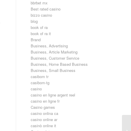
bbrbet mx
Best rated casino
bizzo casino
blog
k
book of ra
book of ra it
Brand
Business, Advertising
Business, Article Marketing
Business, Customer Service
Business, Home Based Business
Business, Small Business
casibom tr
casibom-tg
casino
casino en ligne argent reel
casino en ligne fr
Casino games
casino onlina ca
casino online ar
casinò online it
Ho