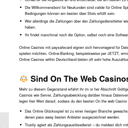
Die Willkommensboni für Neukunden sind valide für Online S
Bedingungen können am besten über Slots erfüllt sein.
Wer allerdings die Zahlungen über den Zahlungsdienstleiter w
haben.
Ihr findet manchmal noch die Option, selbst noch eine Softwa
Online Casinos mit paysafecard eignen sich hervorragend für Dat
spielen möchten. Online-Banking, beispielsweise per JETZT, ermö
Online Casinos within Deutschland bieten oft sehr hohe Auszahlun
Sind On The Web Casinos 
Mehr zu diesem Gegenstand erfahrt ihr im or her Abschnitt Gültige 
Casinos wie Server, Zahlungsabwicklung darüber hinaus Datenve
legen hier Wert darauf, sodass du den besten On the web Casino
Das Online Glücksspiel ist zu einer riesigen Branche gewachse
denen pass away besten Anbieter ausgezeichnet werden.
From Online Slots to Casino
Trustly agiert als Zahlungsauslösedienst – du meldest dich m
Favorites: Why Tiger Gems Stands