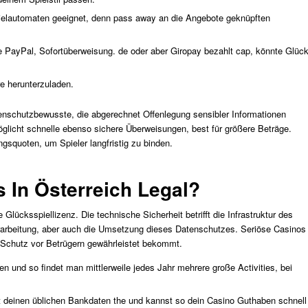
pielautomaten geeignet, denn pass away an die Angebote geknüpften
ie PayPal, Sofortüberweisung. de oder aber Giropay bezahlt cap, könnte Glüc
re herunterzuladen.
enschutzbewusste, die abgerechnet Offenlegung sensibler Informationen
glicht schnelle ebenso sichere Überweisungen, best für größere Beträge.
gsquoten, um Spieler langfristig zu binden.
In Österreich Legal?
Glücksspiellizenz. Die technische Sicherheit betrifft die Infrastruktur des
rarbeitung, aber auch die Umsetzung dieses Datenschutzes. Seriöse Casinos
 Schutz vor Betrügern gewährleistet bekommt.
n und so findet man mittlerweile jedes Jahr mehrere große Activities, bei
it deinen üblichen Bankdaten the und kannst so dein Casino Guthaben schnell