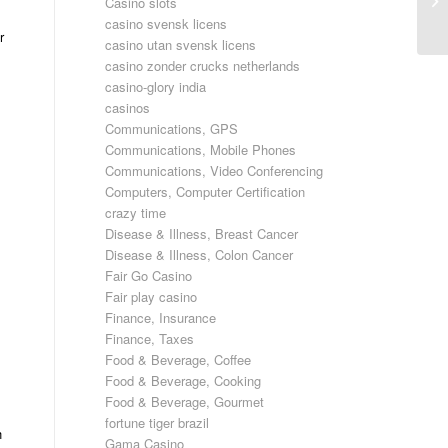
Casino slots
wi
casino svensk licens
r
casino utan svensk licens
casino zonder crucks netherlands
casino-glory india
casinos
Communications, GPS
Communications, Mobile Phones
Communications, Video Conferencing
Computers, Computer Certification
crazy time
Disease & Illness, Breast Cancer
Disease & Illness, Colon Cancer
Fair Go Casino
Fair play casino
Finance, Insurance
Finance, Taxes
Food & Beverage, Coffee
Food & Beverage, Cooking
Food & Beverage, Gourmet
fortune tiger brazil
h
Gama Casino