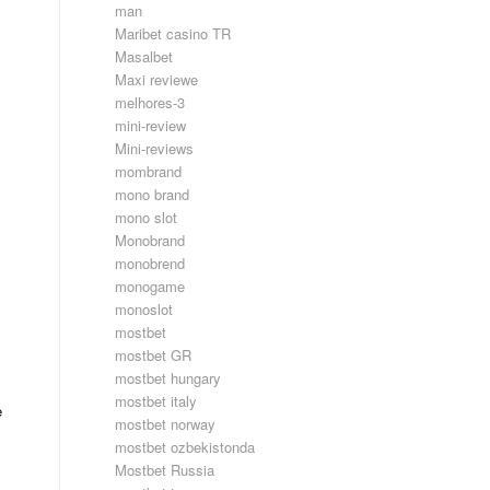
man
Maribet casino TR
Masalbet
Maxi reviewe
melhores-3
mini-review
Mini-reviews
mombrand
mono brand
mono slot
Monobrand
monobrend
monogame
monoslot
mostbet
mostbet GR
mostbet hungary
mostbet italy
e
mostbet norway
mostbet ozbekistonda
Mostbet Russia