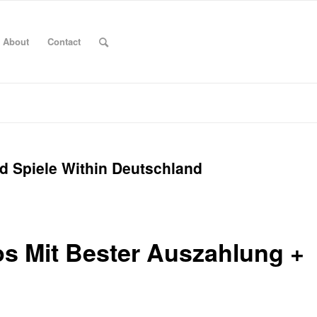
About
Contact
nd Spiele Within Deutschland
os Mit Bester Auszahlung +