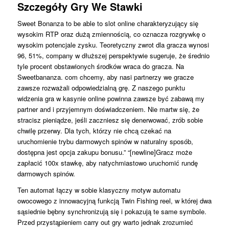
Szczegóły Gry We Stawki
Sweet Bonanza to be able to slot online charakteryzujący się
wysokim RTP oraz dużą zmiennością, co oznacza rozgrywkę o
wysokim potencjale zysku. Teoretyczny zwrot dla gracza wynosi
96, 51%, company w dłuższej perspektywie sugeruje, że średnio
tyle procent obstawionych środków wraca do gracza. Na
Sweetbananza. com chcemy, aby nasi partnerzy we gracze
zawsze rozważali odpowiedzialną grę. Z naszego punktu
widzenia gra w kasynie online powinna zawsze być zabawą my
partner and i przyjemnym doświadczeniem. Nie martw się, że
stracisz pieniądze, jeśli zaczniesz się denerwować, zrób sobie
chwilę przerwy. Dla tych, którzy nie chcą czekać na
uruchomienie trybu darmowych spinów w naturalny sposób,
dostępna jest opcja zakupu bonusu.” “[newline]Gracz może
zapłacić 100x stawkę, aby natychmiastowo uruchomić rundę
darmowych spinów.
Ten automat łączy w sobie klasyczny motyw automatu
owocowego z innowacyjną funkcją Twin Fishing reel, w której dwa
sąsiednie bębny synchronizują się i pokazują te same symbole.
Przed przystąpieniem carry out gry warto jednak zrozumieć