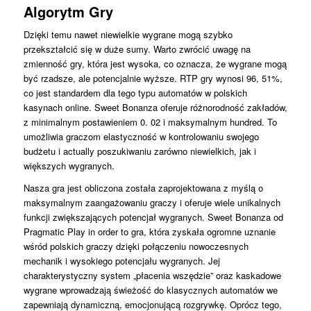
Algorytm Gry
Dzięki temu nawet niewielkie wygrane mogą szybko
przekształcić się w duże sumy. Warto zwrócić uwagę na
zmienność gry, która jest wysoka, co oznacza, że wygrane mogą
być rzadsze, ale potencjalnie wyższe. RTP gry wynosi 96, 51%,
co jest standardem dla tego typu automatów w polskich
kasynach online. Sweet Bonanza oferuje różnorodność zakładów,
z minimalnym postawieniem 0. 02 i maksymalnym hundred. To
umożliwia graczom elastyczność w kontrolowaniu swojego
budżetu i actually poszukiwaniu zarówno niewielkich, jak i
większych wygranych.
Nasza gra jest obliczona została zaprojektowana z myślą o
maksymalnym zaangażowaniu graczy i oferuje wiele unikalnych
funkcji zwiększających potencjał wygranych. Sweet Bonanza od
Pragmatic Play in order to gra, która zyskała ogromne uznanie
wśród polskich graczy dzięki połączeniu nowoczesnych
mechanik i wysokiego potencjału wygranych. Jej
charakterystyczny system „płacenia wszędzie” oraz kaskadowe
wygrane wprowadzają świeżość do klasycznych automatów we
zapewniają dynamiczną, emocjonującą rozgrywkę. Oprócz tego,