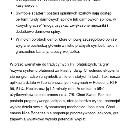
kasynowych.
Symbole scatter t postaci spiralnych lizaków dają dostęp
perform rundy darmowych spinów lub darmowych spinów, w
których gracze” “mogą uzyskać zwiększone mnożniki i
dodatkowe darmowe spiny.
W moich obrotach demo, które omówię szczegółowo poniżej,
wygrane pochodzą głównie z nisko płatnych symboli, takich
grunzochse banany, arbuzy we jabłka.
W przeciwieństwie do tradycyjnych linii płatniczych, ta gra”
“używa systemu płatności za klastry, dając Ci wolność skupienia
się na gromadzeniu symboli, a nie em stałych liniach. Tak, nasza
aplikacja działa w licencjonowanych kasynach w Polsce, z RTP
96, 51%. Pobierzesz ją t 2 minuty mhh Androida, a 95%
użytkowników ocenia proces na 4, 7/5. Choć Sweet Paz nie
posiada progresywnego jackpota, oferuje bardzo wysoki potencjał
wypłat dzięki swojej dynamicznej mechanice i bonusom. Choć
casino Nice Bonanza nie proponuje progresywnego jackpota, gra
zapewnia wyjątkowo wysoki potencjał wypłat.