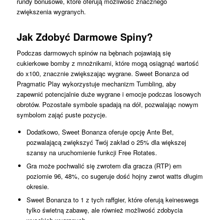
rundy bonusowe, które oferują możliwość znacznego
zwiększenia wygranych.
Jak Zdobyć Darmowe Spiny?
Podczas darmowych spinów na bębnach pojawiają się
cukierkowe bomby z mnożnikami, które mogą osiągnąć wartość
do x100, znacznie zwiększając wygrane. Sweet Bonanza od
Pragmatic Play wykorzystuje mechanizm Tumbling, aby
zapewnić potencjalnie duże wygrane i emocje podczas losowych
obrotów. Pozostałe symbole spadają na dół, pozwalając nowym
symbolom zająć puste pozycje.
Dodatkowo, Sweet Bonanza oferuje opcję Ante Bet,
pozwalającą zwiększyć Twój zakład o 25% dla większej
szansy na uruchomienie funkcji Free Rotates.
Gra może pochwalić się zwrotem dla gracza (RTP) em
poziomie 96, 48%, co sugeruje dość hojny zwrot watts długim
okresie.
Sweet Bonanza to 1 z tych raffgier, które oferują keineswegs
tylko świetną zabawę, ale również możliwość zdobycia