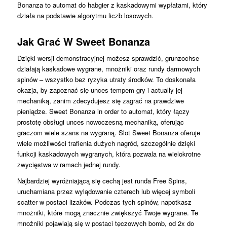
Bonanza to automat do habgier z kaskadowymi wypłatami, który
działa na podstawie algorytmu liczb losowych.
Jak Grać W Sweet Bonanza
Dzięki wersji demonstracyjnej możesz sprawdzić, grunzochse
działają kaskadowe wygrane, mnożniki oraz rundy darmowych
spinów – wszystko bez ryzyka utraty środków. To doskonała
okazja, by zapoznać się unces tempem gry i actually jej
mechaniką, zanim zdecydujesz się zagrać na prawdziwe
pieniądze. Sweet Bonanza in order to automat, który łączy
prostotę obsługi unces nowoczesną mechaniką, oferując
graczom wiele szans na wygraną. Slot Sweet Bonanza oferuje
wiele możliwości trafienia dużych nagród, szczególnie dzięki
funkcji kaskadowych wygranych, która pozwala na wielokrotne
zwycięstwa w ramach jednej rundy.
Najbardziej wyróżniającą się cechą jest runda Free Spins,
uruchamiana przez wylądowanie czterech lub więcej symboli
scatter w postaci lizaków. Podczas tych spinów, napotkasz
mnożniki, które mogą znacznie zwiększyć Twoje wygrane. Te
mnożniki pojawiają się w postaci tęczowych bomb, od 2x do