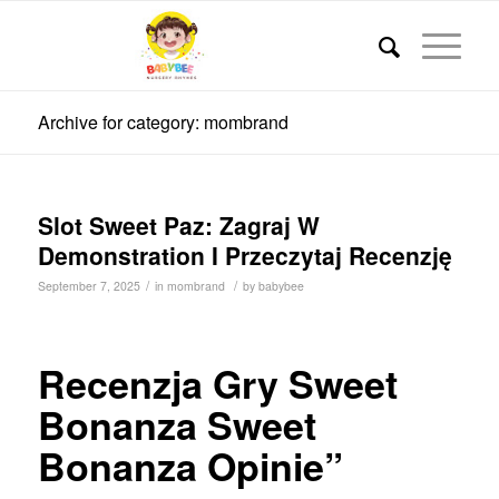
Archive for category: mombrand
Slot Sweet Paz: Zagraj W
Demonstration I Przeczytaj Recenzję
/
/
September 7, 2025
in
mombrand
by
babybee
Recenzja Gry Sweet
Bonanza Sweet
Bonanza Opinie”