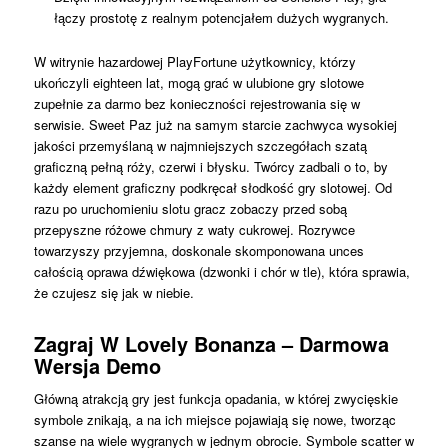
łączy prostotę z realnym potencjałem dużych wygranych.
W witrynie hazardowej PlayFortune użytkownicy, którzy
ukończyli eighteen lat, mogą grać w ulubione gry slotowe
zupełnie za darmo bez konieczności rejestrowania się w
serwisie. Sweet Paz już na samym starcie zachwyca wysokiej
jakości przemyślaną w najmniejszych szczegółach szatą
graficzną pełną róży, czerwi i błysku. Twórcy zadbali o to, by
każdy element graficzny podkręcał słodkość gry slotowej. Od
razu po uruchomieniu slotu gracz zobaczy przed sobą
przepyszne różowe chmury z waty cukrowej. Rozrywce
towarzyszy przyjemna, doskonale skomponowana unces
całością oprawa dźwiękowa (dzwonki i chór w tle), która sprawia,
że czujesz się jak w niebie.
Zagraj W Lovely Bonanza – Darmowa
Wersja Demo
Główną atrakcją gry jest funkcja opadania, w której zwycięskie
symbole znikają, a na ich miejsce pojawiają się nowe, tworząc
szanse na wiele wygranych w jednym obrocie. Symbole scatter w