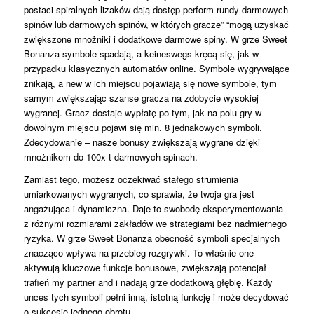
postaci spiralnych lizaków dają dostęp perform rundy darmowych
spinów lub darmowych spinów, w których gracze” “mogą uzyskać
zwiększone mnożniki i dodatkowe darmowe spiny. W grze Sweet
Bonanza symbole spadają, a keineswegs kręcą się, jak w
przypadku klasycznych automatów online. Symbole wygrywające
znikają, a new w ich miejscu pojawiają się nowe symbole, tym
samym zwiększając szanse gracza na zdobycie wysokiej
wygranej. Gracz dostaje wypłatę po tym, jak na polu gry w
dowolnym miejscu pojawi się min. 8 jednakowych symboli.
Zdecydowanie – nasze bonusy zwiększają wygrane dzięki
mnożnikom do 100x t darmowych spinach.
Zamiast tego, możesz oczekiwać stałego strumienia
umiarkowanych wygranych, co sprawia, że twoja gra jest
angażująca i dynamiczna. Daje to swobodę eksperymentowania
z różnymi rozmiarami zakładów we strategiami bez nadmiernego
ryzyka. W grze Sweet Bonanza obecność symboli specjalnych
znacząco wpływa na przebieg rozgrywki. To właśnie one
aktywują kluczowe funkcje bonusowe, zwiększają potencjał
trafień my partner and i nadają grze dodatkową głębię. Każdy
unces tych symboli pełni inną, istotną funkcję i może decydować
o sukcesie jednego obrotu.