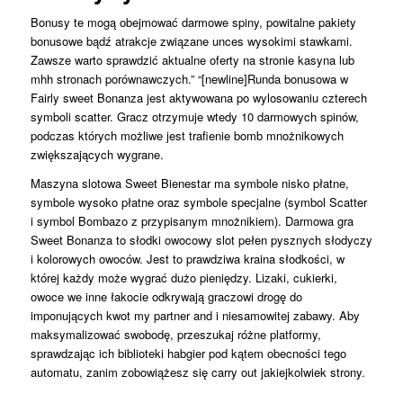
Bonusy te mogą obejmować darmowe spiny, powitalne pakiety
bonusowe bądź atrakcje związane unces wysokimi stawkami.
Zawsze warto sprawdzić aktualne oferty na stronie kasyna lub
mhh stronach porównawczych.” “[newline]Runda bonusowa w
Fairly sweet Bonanza jest aktywowana po wylosowaniu czterech
symboli scatter. Gracz otrzymuje wtedy 10 darmowych spinów,
podczas których możliwe jest trafienie bomb mnożnikowych
zwiększających wygrane.
Maszyna slotowa Sweet Bienestar ma symbole nisko płatne,
symbole wysoko płatne oraz symbole specjalne (symbol Scatter
i symbol Bombazo z przypisanym mnożnikiem). Darmowa gra
Sweet Bonanza to słodki owocowy slot pełen pysznych słodyczy
i kolorowych owoców. Jest to prawdziwa kraina słodkości, w
której każdy może wygrać dużo pieniędzy. Lizaki, cukierki,
owoce we inne łakocie odkrywają graczowi drogę do
imponujących kwot my partner and i niesamowitej zabawy. Aby
maksymalizować swobodę, przeszukaj różne platformy,
sprawdzając ich biblioteki habgier pod kątem obecności tego
automatu, zanim zobowiążesz się carry out jakiejkolwiek strony.