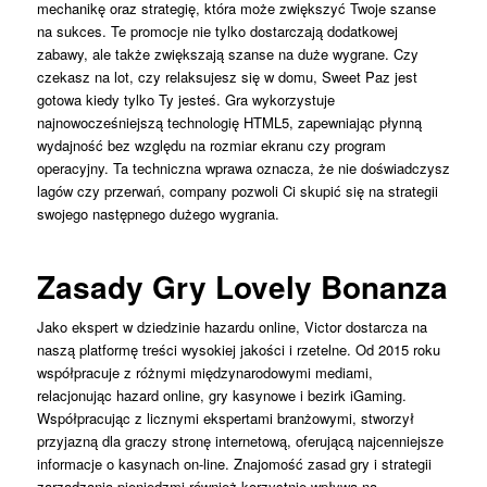
mechanikę oraz strategię, która może zwiększyć Twoje szanse
na sukces. Te promocje nie tylko dostarczają dodatkowej
zabawy, ale także zwiększają szanse na duże wygrane. Czy
czekasz na lot, czy relaksujesz się w domu, Sweet Paz jest
gotowa kiedy tylko Ty jesteś. Gra wykorzystuje
najnowocześniejszą technologię HTML5, zapewniając płynną
wydajność bez względu na rozmiar ekranu czy program
operacyjny. Ta techniczna wprawa oznacza, że nie doświadczysz
lagów czy przerwań, company pozwoli Ci skupić się na strategii
swojego następnego dużego wygrania.
Zasady Gry Lovely Bonanza
Jako ekspert w dziedzinie hazardu online, Victor dostarcza na
naszą platformę treści wysokiej jakości i rzetelne. Od 2015 roku
współpracuje z różnymi międzynarodowymi mediami,
relacjonując hazard online, gry kasynowe i bezirk iGaming.
Współpracując z licznymi ekspertami branżowymi, stworzył
przyjazną dla graczy stronę internetową, oferującą najcenniejsze
informacje o kasynach on-line. Znajomość zasad gry i strategii
zarządzania pieniędzmi również korzystnie wpływa na