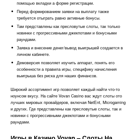
помощью вкладки а форме регистрации.
Перед формированием заявки на выплату также
требуется отыграть равно активные бонусы.
Там представлены как пресловутые слоты, так только
новинки с прогрессивными джекпотами и бонусными
раундами.
Заявка и внесение денег/вывод выигрышей создается в
личном кабинете.
Демоверсия позволяет изучить аппарат, понять его
особенности а правила игры, специфику начисления
выигрыша без риска для наших финансов.
Широкий ассортимент игр позволяет каждый найти что-то
ноунсом вкусу. На сайте Vovan Casino вас ждут слоты ото
лучших мировых провайдеров, включая NetEnt, Microgaming
и других. Где представлены как пресловутые слоты, так и
новинки с прогрессивными джекпотами и бонусными
раундами.
Игры в Казино Vovan – Слоты На