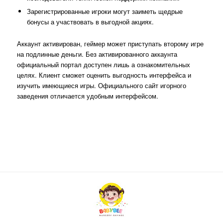
Зарегистрированные игроки могут заиметь щедрые
бонусы а участвовать в выгодной акциях.
Аккаунт активирован, геймер может приступать второму игре
на подлинные деньги. Без активированного аккаунта
официальный портал доступен лишь а ознакомительных
целях. Клиент сможет оценить выгодность интерфейса и
изучить имеющиеся игры. Официального сайт игорного
заведения отличается удобным интерфейсом.