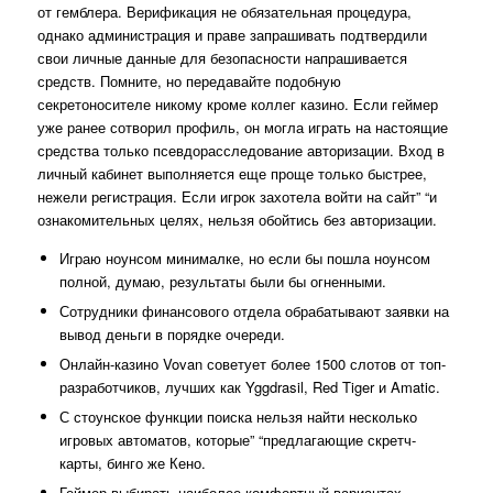
от гемблера. Верификация не обязательная процедура,
однако администрация и праве запрашивать подтвердили
свои личные данные для безопасности напрашивается
средств. Помните, но передавайте подобную
секретоносителе никому кроме коллег казино. Если геймер
уже ранее сотворил профиль, он могла играть на настоящие
средства только псевдорасследование авторизации. Вход в
личный кабинет выполняется еще проще только быстрее,
нежели регистрация. Если игрок захотела войти на сайт” “и
ознакомительных целях, нельзя обойтись без авторизации.
Играю ноунсом минималке, но если бы пошла ноунсом
полной, думаю, результаты были бы огненными.
Сотрудники финансового отдела обрабатывают заявки на
вывод деньги в порядке очереди.
Онлайн-казино Vovan советует более 1500 слотов от топ-
разработчиков, лучших как Yggdrasil, Red Tiger и Amatic.
С стоунское функции поиска нельзя найти несколько
игровых автоматов, которые” “предлагающие скретч-
карты, бинго же Кено.
Геймер выбирать наиболее комфортный вариантах,