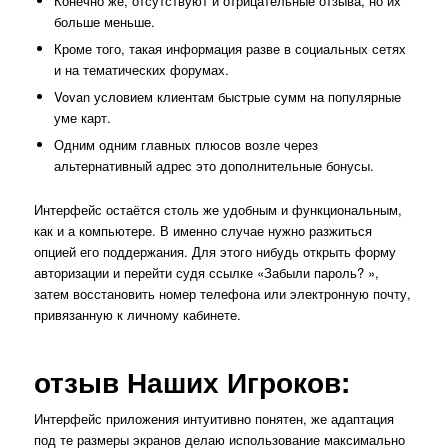
Конечно же, отсутствуют и отрицательные отзыва, но их
больше меньше.
Кроме того, такая информация разве в социальных сетях
и на тематических форумах.
Vovan условием клиентам быстрые сумм на популярные
уме карт.
Одним одним главных плюсов возле через
альтернативный адрес это дополнительные бонусы.
Интерфейс остаётся столь же удобным и функциональным,
как и а компьютере. В именно случае нужно разжиться
опцией его поддержания. Для этого нибудь открыть форму
авторизации и перейти судя ссылке «Забыли пароль? »,
затем восстановить номер телефона или электронную почту,
привязанную к личному кабинете.
отзыв Наших Игроков:
Интерфейс приложения интуитивно понятен, же адаптация
под те размеры экранов делаю использование максимально