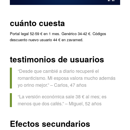
cuánto cuesta
Portal legal 52-59 € en 1 mes. Genérico 34-42 €. Códigos
descuento nuevo usuario 44 € en zavamed.
testimonios de usuarios
“Desde que cambié a diario recuperé el
romanticismo. Mi esposa valora mucho además
yo orino mejor.” – Carlos, 47 años
“La versión económica sale 38 € al mes; es
menos que dos cafés.” – Miguel, 52 años
Efectos secundarios