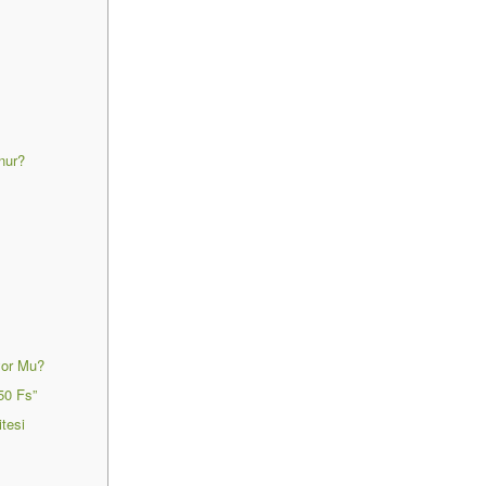
nur?
yor Mu?
50 Fs”
itesi