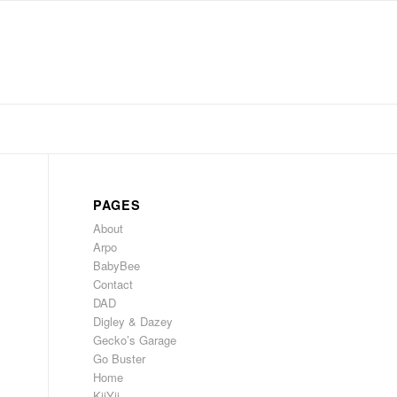
PAGES
About
Arpo
BabyBee
Contact
DAD
Digley & Dazey
Gecko’s Garage
Go Buster
Home
KiiYii