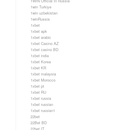
1WIN Official In Russia
1win Turkiye
1win uzbekistan
1winRussia
1xbet
1xbet apk
1xbet arabic
1xbet Casino AZ
1xbet casino BD
1xbet india
1xbet Korea
1xbet KR
1xbet malaysia
1xbet Morocco
1xbet pt
1xbet RU
1xbet russia
1xbet russian
1xbet russian1
22bet
22Bet BD
22bet IT