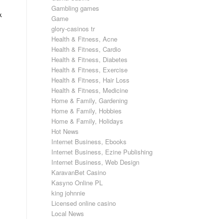
Gambling games
k
Game
glory-casinos tr
Health & Fitness, Acne
Health & Fitness, Cardio
Health & Fitness, Diabetes
Health & Fitness, Exercise
Health & Fitness, Hair Loss
Health & Fitness, Medicine
Home & Family, Gardening
Home & Family, Hobbies
Home & Family, Holidays
Hot News
Internet Business, Ebooks
Internet Business, Ezine Publishing
Internet Business, Web Design
KaravanBet Casino
Kasyno Online PL
king johnnie
Licensed online casino
Local News