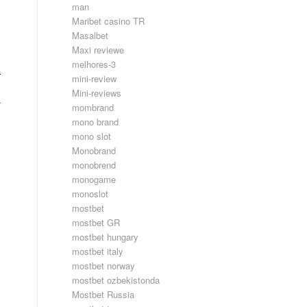
man
Maribet casino TR
Masalbet
Maxi reviewe
melhores-3
a
mini-review
Mini-reviews
.
mombrand
mono brand
mono slot
Monobrand
monobrend
monogame
monoslot
mostbet
mostbet GR
mostbet hungary
mostbet italy
mostbet norway
mostbet ozbekistonda
Mostbet Russia