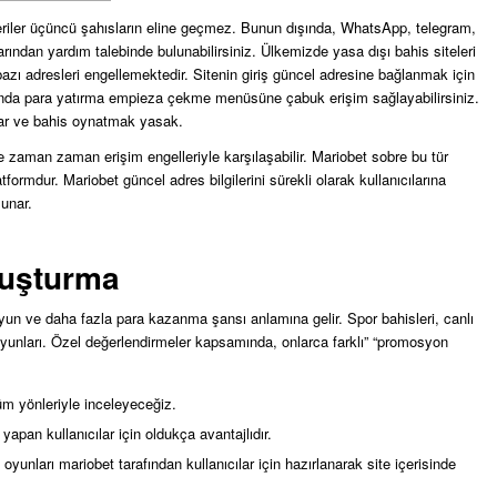
veriler üçüncü şahısların eline geçmez. Bunun dışında, WhatsApp, telegram,
rından yardım talebinde bulunabilirsiniz. Ülkemizde yasa dışı bahis siteleri
zı adresleri engellemektedir. Sitenin giriş güncel adresine bağlanmak için
nında para yatırma empieza çekme menüsüne çabuk erişim sağlayabilirsiniz.
mar ve bahis oynatmak yasak.
e zaman zaman erişim engelleriyle karşılaşabilir. Mariobet sobre bu tür
tformdur. Mariobet güncel adres bilgilerini sürekli olarak kullanıcılarına
sunar.
luşturma
un ve daha fazla para kazanma şansı anlamına gelir. Spor bahisleri, canlı
r oyunları. Özel değerlendirmeler kapsamında, onlarca farklı” “promosyon
üm yönleriyle inceleyeceğiz.
s yapan kullanıcılar için oldukça avantajlıdır.
yunları mariobet tarafından kullanıcılar için hazırlanarak site içerisinde