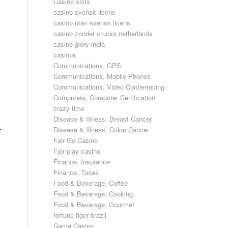
Casino slots
casino svensk licens
casino utan svensk licens
casino zonder crucks netherlands
casino-glory india
casinos
Communications, GPS
Communications, Mobile Phones
Communications, Video Conferencing
Computers, Computer Certification
crazy time
Disease & Illness, Breast Cancer
Disease & Illness, Colon Cancer
r
Fair Go Casino
Fair play casino
Finance, Insurance
Finance, Taxes
Food & Beverage, Coffee
Food & Beverage, Cooking
Food & Beverage, Gourmet
fortune tiger brazil
Gama Casino