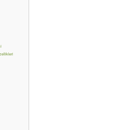
i
llikleri