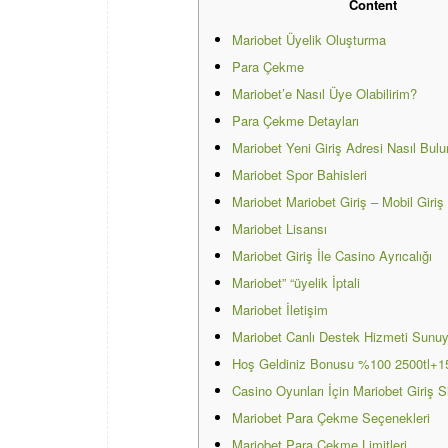
Content
Mariobet Üyelik Oluşturma
Para Çekme
Mariobet’e Nasıl Üye Olabilirim?
Para Çekme Detayları
Mariobet Yeni Giriş Adresi Nasıl Bulu
Mariobet Spor Bahisleri
Mariobet Mariobet Giriş – Mobil Giriş
Mariobet Lisansı
Mariobet Giriş İle Casino Ayrıcalığı
Mariobet” “üyelik İptali
Mariobet İletişim
Mariobet Canlı Destek Hizmeti Sunu
Hoş Geldiniz Bonusu %100 2500tl+1
Casino Oyunları İçin Mariobet Giriş S
Mariobet Para Çekme Seçenekleri
Mariobet Para Çekme Limitleri