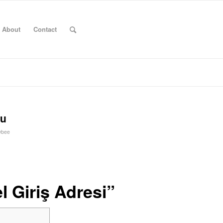
About
Contact
nu
ybee
 Giriş Adresi”