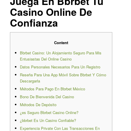
Juega En Bbrbet Tu
Casino Online De
Confianza
Content
Bbrbet Casino: Un Alojamiento Seguro Para Mis
Entusiastas Del Online Casino
Datos Personales Necesarios Para Un Registro
Reseña Para Una App Móvil Sobre Bbrbet Y Cómo
Descargarla
Métodos Para Pago En Bbrbet México
Bono De Bienvenida Del Casino
Métodos De Depósito
¿es Seguro Bbrbet Casino Online?
¿bbrbet Es Un Casino Confiable?
Experiencia Private Con Las Transacciones En