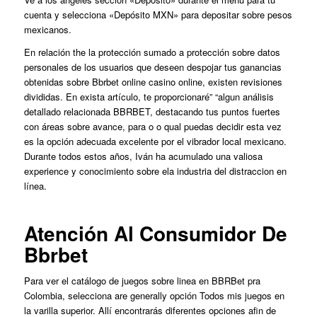
cuenta y selecciona «Depósito MXN» para depositar sobre pesos
mexicanos.
En relación the la protección sumado a protección sobre datos
personales de los usuarios que deseen despojar tus ganancias
obtenidas sobre Bbrbet online casino online, existen revisiones
divididas. En exista artículo, te proporcionaré” “algun análisis
detallado relacionada BBRBET, destacando tus puntos fuertes
con áreas sobre avance, para o o qual puedas decidir esta vez
es la opción adecuada excelente por el vibrador local mexicano.
Durante todos estos años, Iván ha acumulado una valiosa
experience y conocimiento sobre ela industria del distraccion en
línea.
Atención Al Consumidor De
Bbrbet
Para ver el catálogo de juegos sobre linea en BBRBet pra
Colombia, selecciona are generally opción Todos mis juegos en
la varilla superior. Allí encontrarás diferentes opciones afin de