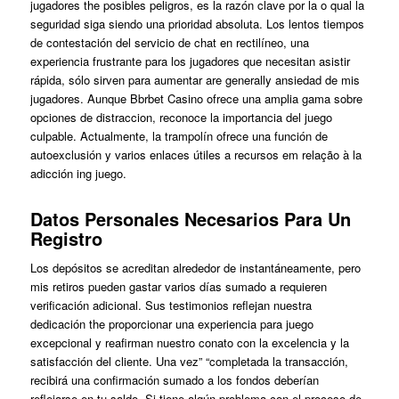
jugadores the posibles peligros, es la razón clave por la o qual la
seguridad siga siendo una prioridad absoluta. Los lentos tiempos
de contestación del servicio de chat en rectilíneo, una
experiencia frustrante para los jugadores que necesitan asistir
rápida, sólo sirven para aumentar are generally ansiedad de mis
jugadores. Aunque Bbrbet Casino ofrece una amplia gama sobre
opciones de distraccion, reconoce la importancia del juego
culpable. Actualmente, la trampolín ofrece una función de
autoexclusión y varios enlaces útiles a recursos em relação à la
adicción ing juego.
Datos Personales Necesarios Para Un
Registro
Los depósitos se acreditan alrededor de instantáneamente, pero
mis retiros pueden gastar varios días sumado a requieren
verificación adicional. Sus testimonios reflejan nuestra
dedicación the proporcionar una experiencia para juego
excepcional y reafirman nuestro conato con la excelencia y la
satisfacción del cliente. Una vez” “completada la transacción,
recibirá una confirmación sumado a los fondos deberían
reflejarse en tu saldo. Si tiene algún problema con el proceso de