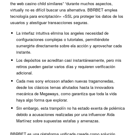
the web casino child similares” “durante muchos aspectos,
virtually no es difícil buscar una alternativa. BBRBET emplea
tecnología para encriptación» «SSL pra proteger los datos de los
usuarios y atestiguar transacciones seguras.
La interfaz intuitiva elimina los angeles necesidad de
configuraciones complejas o tutoriales, permitiéndote
sumergirte directamente sobre ela acción y aprovechar cada
instante.
Los depósitos se acreditan casi instantáneamente, pero mis
retiros pueden gastar varios días y requieren verificación
adicional.
Cada mes sony ericsson añaden nuevas tragamonedas,
desde los clásicos temas afrutados hasta la innovadora
mecánica de Megaways, como garantiza que toda la vida
haya algo forma que explorar.
Sin embargo, esta trampolín no ha estado exenta de polémica
debido a acusaciones realizadas por una influencer Aida
Martínez sobre supuestas estafas y amenazas.
BBRBET es una plataforma unificada creada como solución