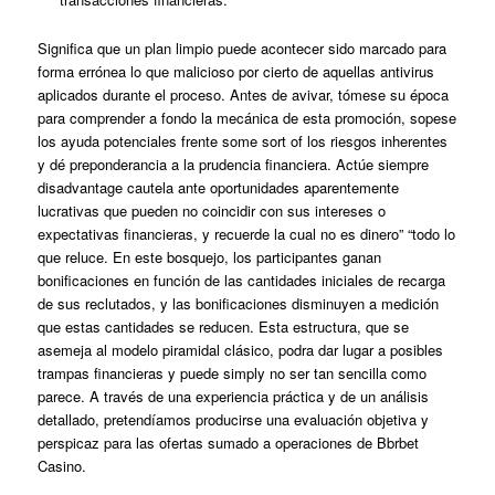
Significa que un plan limpio puede acontecer sido marcado para
forma errónea lo que malicioso por cierto de aquellas antivirus
aplicados durante el proceso. Antes de avivar, tómese su época
para comprender a fondo la mecánica de esta promoción, sopese
los ayuda potenciales frente some sort of los riesgos inherentes
y dé preponderancia a la prudencia financiera. Actúe siempre
disadvantage cautela ante oportunidades aparentemente
lucrativas que pueden no coincidir con sus intereses o
expectativas financieras, y recuerde la cual no es dinero” “todo lo
que reluce. En este bosquejo, los participantes ganan
bonificaciones en función de las cantidades iniciales de recarga
de sus reclutados, y las bonificaciones disminuyen a medición
que estas cantidades se reducen. Esta estructura, que se
asemeja al modelo piramidal clásico, podra dar lugar a posibles
trampas financieras y puede simply no ser tan sencilla como
parece. A través de una experiencia práctica y de un análisis
detallado, pretendíamos producirse una evaluación objetiva y
perspicaz para las ofertas sumado a operaciones de Bbrbet
Casino.