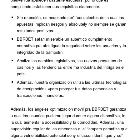
complicado establecer sus requisitos claramente.
Sin retención, es necesario ser” “conscientes de la cual las
apuestas implican riesgos y absolutely no siempre se ganan
resultados positivos.
BBRBET safari miserable un autentico cumplimiento
normativo pra atestiguar la seguridad sobre los usuarios y la
integridad de la trampolín.
Analiza los cambios legislativos, los nuevos proyectos de
casinos y las tendencias entre ma industria del intriga en el
país.
Además, nuestra organizacion utiliza las últimas tecnologías
de encriptación» «para proteger tus datos personales y
transacciones financieras.
Además, los angeles optimización móvil pra BBRBET garantiza
u qual los usuarios pudieran jugar durante alguna dispositivo, lo
la cual aumenta la accesibilidad y la comodidad. Además, una
supervisión regular de las amenazas a la” “amparo garantiza que
alguna vulnerabilidad potencial sony ericsson identifique y se”