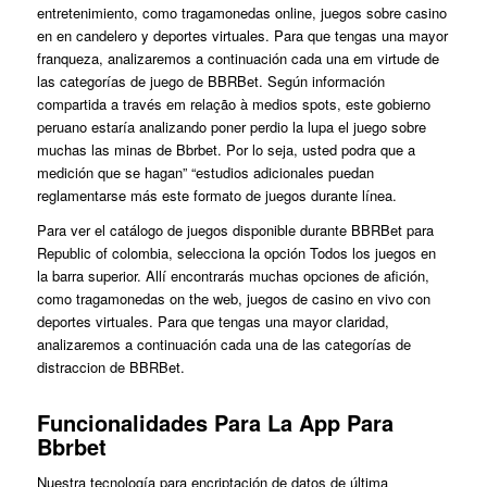
entretenimiento, como tragamonedas online, juegos sobre casino
en en candelero y deportes virtuales. Para que tengas una mayor
franqueza, analizaremos a continuación cada una em virtude de
las categorías de juego de BBRBet. Según información
compartida a través em relação à medios spots, este gobierno
peruano estaría analizando poner perdio la lupa el juego sobre
muchas las minas de Bbrbet. Por lo seja, usted podra que a
medición que se hagan” “estudios adicionales puedan
reglamentarse más este formato de juegos durante línea.
Para ver el catálogo de juegos disponible durante BBRBet para
Republic of colombia, selecciona la opción Todos los juegos en
la barra superior. Allí encontrarás muchas opciones de afición,
como tragamonedas on the web, juegos de casino en vivo con
deportes virtuales. Para que tengas una mayor claridad,
analizaremos a continuación cada una de las categorías de
distraccion de BBRBet.
Funcionalidades Para La App Para
Bbrbet
Nuestra tecnología para encriptación de datos de última