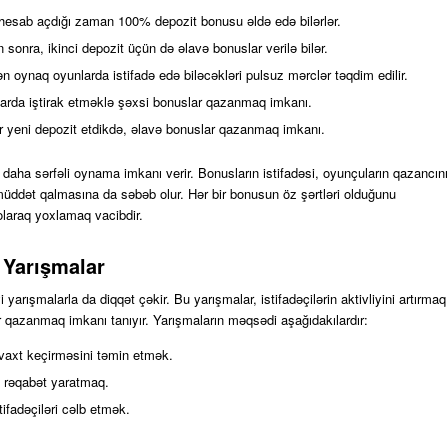
r hesab açdığı zaman 100% depozit bonusu əldə edə bilərlər.
 sonra, ikinci depozit üçün də əlavə bonuslar verilə bilər.
n oynaq oyunlarda istifadə edə biləcəkləri pulsuz mərclər təqdim edilir.
arda iştirak etməklə şəxsi bonuslar qazanmaq imkanı.
r yeni depozit etdikdə, əlavə bonuslar qazanmaq imkanı.
daha sərfəli oynama imkanı verir. Bonusların istifadəsi, oyunçuların qazancını
üddət qalmasına da səbəb olur. Hər bir bonusun öz şərtləri olduğunu
olaraq yoxlamaq vacibdir.
k Yarışmalar
 yarışmalarla da diqqət çəkir. Bu yarışmalar, istifadəçilərin aktivliyini artırmaq
 qazanmaq imkanı tanıyır. Yarışmaların məqsədi aşağıdakılardır:
vaxt keçirməsini təmin etmək.
m rəqabət yaratmaq.
tifadəçiləri cəlb etmək.