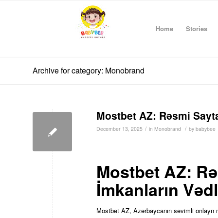
Home
Stories
Archive for category: Monobrand
Mostbet AZ: Rəsmi Sayta 
/
/
December 13, 2025
in
Monobrand
by
babybee
Mostbet AZ: Rə
İmkanların Vədl
Mostbet AZ, Azərbaycanın sevimli onlayn mə