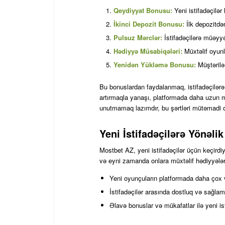
Qeydiyyat Bonusu:
Yeni istifadəçilə
İkinci Depozit Bonusu:
İlk depozitdən
Pulsuz Mərclər:
İstifadəçilərə müəyyə
Hədiyyə Müsabiqələri:
Müxtəlif oyunl
Yenidən Yükləmə Bonusu:
Müştərilə
Bu bonuslardan faydalanmaq, istifadəçilərə 
artırmaqla yanaşı, platformada daha uzun m
unutmamaq lazımdır, bu şərtləri mütəmadi 
Yeni İstifadəçilərə Yönəli
Mostbet AZ, yeni istifadəçilər üçün keçirdiyi
və eyni zamanda onlara müxtəlif hədiyyələr
Yeni oyunçuların platformada daha çox 
İstifadəçilər arasında dostluq və sağla
Əlavə bonuslar və mükafatlar ilə yeni is