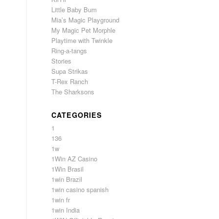
Little Baby Bum
Mia’s Magic Playground
My Magic Pet Morphle
Playtime with Twinkle
Ring-a-tangs
Stories
Supa Strikas
T-Rex Ranch
The Sharksons
CATEGORIES
1
136
1w
1Win AZ Casino
1Win Brasil
1win Brazil
1win casino spanish
1win fr
1win India