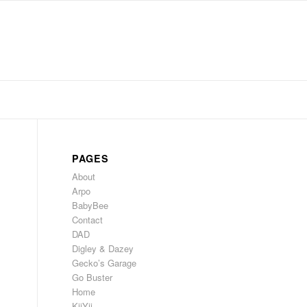
PAGES
About
Arpo
BabyBee
Contact
DAD
Digley & Dazey
Gecko’s Garage
Go Buster
Home
KiiYii