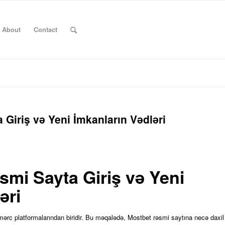
About
Contact
Giriş və Yeni İmkanların Vədləri
smi Sayta Giriş və Yeni
əri
rc platformalarından biridir. Bu məqalədə, Mostbet rəsmi saytına necə daxil