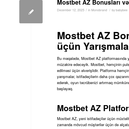
Mostbet AZ Bonusları və 
/
/
December 12, 2025
in
Monobrand
by
babybee
Mostbet AZ Bonu
üçün Yarışmala
Bu məqalədə, Mostbet AZ platformasında yen
müzakirə edəcəyik. Mostbet, həmçinin pulsuz 
edilməsi üçün əlverişlidir. Platforma həmçin
yarışmalar, istifadəçilərin daha çox qazan
edərək, oyun təcrübənizi artırmaq mümkünd
başlayaq.
Mostbet AZ Platfo
Mostbet AZ, yeni istifadəçilər üçün müxtəli
zamanda mövcud müştərilər üçün də əlçatand