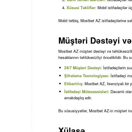
Xüsusi Təkliflər:
Mobil istifadəçilər üç
Mobil tətbiq, Mostbet AZ istifadəçilərinə 
Müştəri Dəstəyi və
Mostbet AZ müştəri dəstəyi və təhlükəsizli
hesablarının təhlükəsizliyi önceliklidir. Bu
24/7 Müştəri Dəstəyi:
İstifadəçilərin su
Şifrələmə Texnologiyası:
İstifadəçi mə
Etibarlılıq:
Mostbet AZ, lisenziyalı bir p
İstifadəçi Mütəxəssisləri:
Davamlı olar
əməkdaşlıq edir.
Bu xüsusiyyətlər, Mostbet AZ-in müştəri in
Xülasə