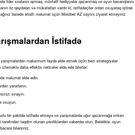
nda lider sıralarını qırmaq, müxtəlif hədiyyələr qazanmaq və oyun bacarıqlarını
ın öz qaydaları və mükafatları vardır ki, istifadəçilər onları oxuyaraq iştirak
cağınız barədə ətraflı məlumat üçün Mostbet AZ saytını ziyarət etməyiniz
rışmalardan İstifadə
 yarışmalardan maksimum fayda əldə etmək üçün bəzi strategiyalar
 izləməklə daha effektiv nəticələr əldə edə bilərlər:
ədə məlumat əldə edin.
rdan yararlanın.
sınızı sınayın.
tlə oxuyun.
uğurlu bir şəkildə istifadə etməyə və yarışmalarda uğur qazanmağa imkan
 tərəfindən təqdim olunan yeniliklərdən xəbərdar olun. Beləliklə, oyun
bacara bilərsiniz.