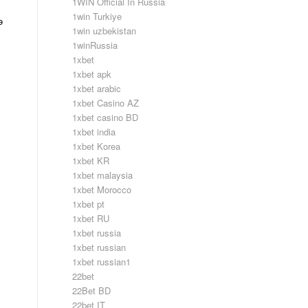
1WIN Official In Russia
1win Turkiye
ə
1win uzbekistan
1winRussia
1xbet
1xbet apk
1xbet arabic
1xbet Casino AZ
1xbet casino BD
1xbet india
1xbet Korea
1xbet KR
1xbet malaysia
1xbet Morocco
1xbet pt
1xbet RU
1xbet russia
1xbet russian
1xbet russian1
22bet
22Bet BD
22bet IT