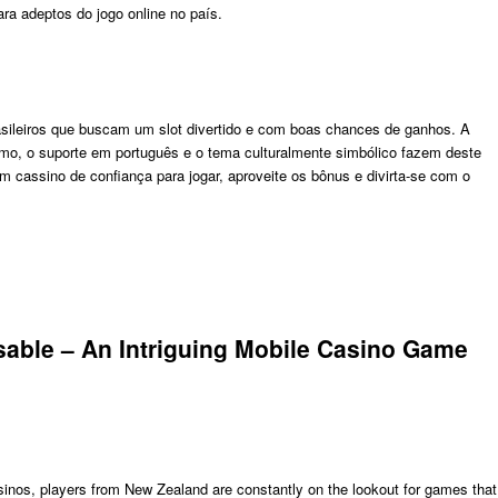
ara adeptos do jogo online no país.
asileiros que buscam um slot divertido e com boas chances de ganhos. A
emo, o suporte em português e o tema culturalmente simbólico fazem deste
m cassino de confiança para jogar, aproveite os bônus e divirta-se com o
able – An Intriguing Mobile Casino Game
asinos, players from New Zealand are constantly on the lookout for games that