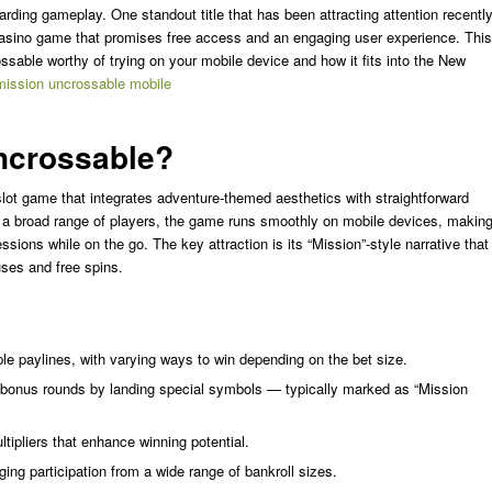
rding gameplay. One standout title that has been attracting attention recentl
 casino game that promises free access and an engaging user experience. This
able worthy of trying on your mobile device and how it fits into the New
mission uncrossable mobile
ncrossable?
ot game that integrates adventure-themed aesthetics with straightforward
a broad range of players, the game runs smoothly on mobile devices, makin
ssions while on the go. The key attraction is its “Mission”-style narrative that
uses and free spins.
le paylines, with varying ways to win depending on the bet size.
er bonus rounds by landing special symbols — typically marked as “Mission
tipliers that enhance winning potential.
ing participation from a wide range of bankroll sizes.