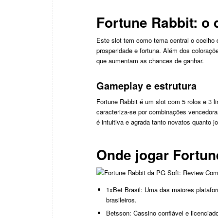
Fortune Rabbit: o 
Este slot tem como tema central o coelho d
prosperidade e fortuna. Além dos coloraçõ
que aumentam as chances de ganhar.
Gameplay e estrutura
Fortune Rabbit é um slot com 5 rolos e 3 l
caracteriza-se por combinações vencedora
é intuitiva e agrada tanto novatos quanto j
Onde jogar Fortune
1xBet Brasil: Uma das maiores platafo
brasileiros.
Betsson: Cassino confiável e licenciad