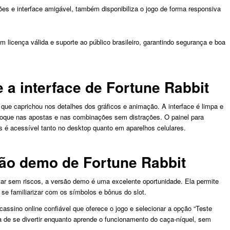
s e interface amigável, também disponibiliza o jogo de forma responsiva
 licença válida e suporte ao público brasileiro, garantindo segurança e boa
 a interface de Fortune Rabbit
 que caprichou nos detalhes dos gráficos e animação. A interface é limpa e
r foque nas apostas e nas combinações sem distrações. O painel para
los é acessível tanto no desktop quanto em aparelhos celulares.
ão demo de Fortune Rabbit
ar sem riscos, a versão demo é uma excelente oportunidade. Ela permite
e se familiarizar com os símbolos e bônus do slot.
assino online confiável que oferece o jogo e selecionar a opção “Teste
a de se divertir enquanto aprende o funcionamento do caça-níquel, sem