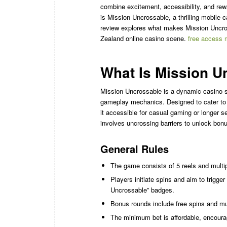
combine excitement, accessibility, and rewa
is Mission Uncrossable, a thrilling mobile
review explores what makes Mission Uncross
Zealand online casino scene.
free access 
What Is Mission U
Mission Uncrossable is a dynamic casino sl
gameplay mechanics. Designed to cater to 
it accessible for casual gaming or longer se
involves uncrossing barriers to unlock bon
General Rules
The game consists of 5 reels and multip
Players initiate spins and aim to trigg
Uncrossable” badges.
Bonus rounds include free spins and mul
The minimum bet is affordable, encourag