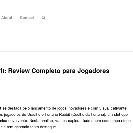
About
Contact
ft: Review Completo para Jogadores
t se destaca pelo lançamento de jogos inovadores e com visual cativante.
s jogadores do Brasil é o Fortune Rabbit (Coelho da Fortuna), um slot que
ica envolvente. Nesta análise, vamos explorar tudo sobre esse caça-níquel,
e ele tem ganhado tanto destaque.