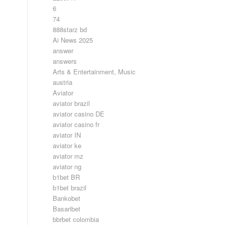
6
74
888starz bd
Ai News 2025
answer
answers
Arts & Entertainment, Music
austria
Aviator
aviator brazil
aviator casino DE
aviator casino fr
aviator IN
aviator ke
aviator mz
aviator ng
b1bet BR
b1bet brazil
Bankobet
Basaribet
bbrbet colombia