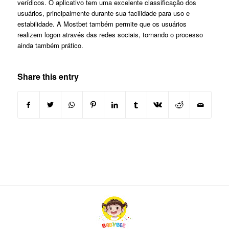
verídicos. O aplicativo tem uma excelente classificação dos
usuários, principalmente durante sua facilidade para uso e
estabilidade. A Mostbet também permite que os usuários
realizem logon através das redes sociais, tornando o processo
ainda também prático.
Share this entry