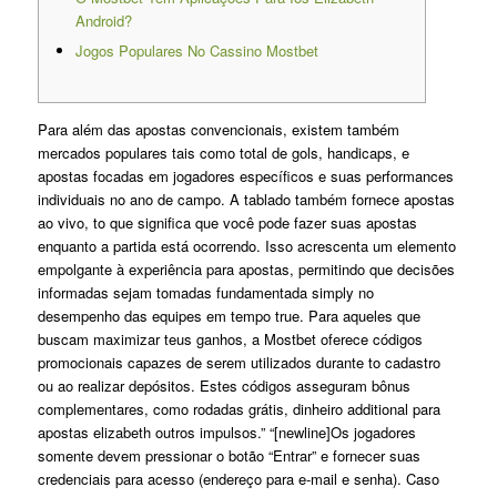
Android?
Jogos Populares No Cassino Mostbet
Para além das apostas convencionais, existem também
mercados populares tais como total de gols, handicaps, e
apostas focadas em jogadores específicos e suas performances
individuais no ano de campo. A tablado também fornece apostas
ao vivo, to que significa que você pode fazer suas apostas
enquanto a partida está ocorrendo. Isso acrescenta um elemento
empolgante à experiência para apostas, permitindo que decisões
informadas sejam tomadas fundamentada simply no
desempenho das equipes em tempo true. Para aqueles que
buscam maximizar teus ganhos, a Mostbet oferece códigos
promocionais capazes de serem utilizados durante to cadastro
ou ao realizar depósitos. Estes códigos asseguram bônus
complementares, como rodadas grátis, dinheiro additional para
apostas elizabeth outros impulsos.” “[newline]Os jogadores
somente devem pressionar o botão “Entrar” e fornecer suas
credenciais para acesso (endereço para e-mail e senha). Caso