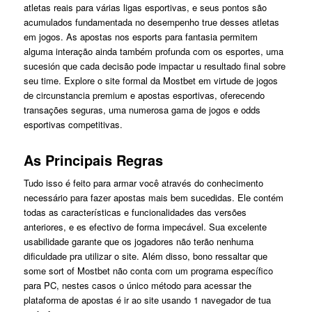
atletas reais para várias ligas esportivas, e seus pontos são
acumulados fundamentada no desempenho true desses atletas
em jogos. As apostas nos esports para fantasia permitem
alguma interação ainda também profunda com os esportes, uma
sucesión que cada decisão pode impactar u resultado final sobre
seu time. Explore o site formal da Mostbet em virtude de jogos
de circunstancia premium e apostas esportivas, oferecendo
transações seguras, uma numerosa gama de jogos e odds
esportivas competitivas.
As Principais Regras
Tudo isso é feito para armar você através do conhecimento
necessário para fazer apostas mais bem sucedidas. Ele contém
todas as características e funcionalidades das versões
anteriores, e es efectivo de forma impecável. Sua excelente
usabilidade garante que os jogadores não terão nenhuma
dificuldade pra utilizar o site. Além disso, bono ressaltar que
some sort of Mostbet não conta com um programa específico
para PC, nestes casos o único método para acessar the
plataforma de apostas é ir ao site usando 1 navegador de tua