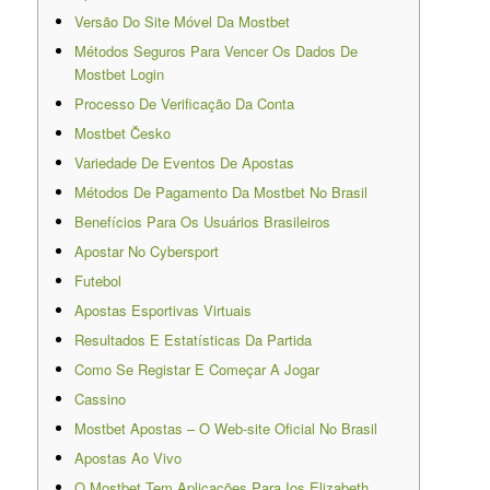
Versão Do Site Móvel Da Mostbet
Métodos Seguros Para Vencer Os Dados De
Mostbet Login
Processo De Verificação Da Conta
Mostbet Česko
Variedade De Eventos De Apostas
Métodos De Pagamento Da Mostbet No Brasil
Benefícios Para Os Usuários Brasileiros
Apostar No Cybersport
Futebol
Apostas Esportivas Virtuais
Resultados E Estatísticas Da Partida
Como Se Registar E Começar A Jogar
Cassino
Mostbet Apostas – O Web-site Oficial No Brasil
Apostas Ao Vivo
O Mostbet Tem Aplicações Para Ios Elizabeth