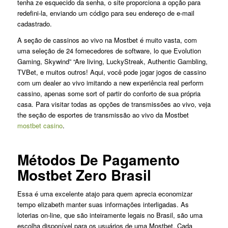
tenha ze esquecido da senha, o site proporciona a opção para
redefini-la, enviando um código para seu endereço de e-mail
cadastrado.
A seção de cassinos ao vivo na Mostbet é muito vasta, com
uma seleção de 24 fornecedores de software, lo que Evolution
Gaming, Skywind” “Are living, LuckyStreak, Authentic Gambling,
TVBet, e muitos outros! Aqui, você pode jogar jogos de cassino
com um dealer ao vivo imitando a new experiência real perform
cassino, apenas some sort of partir do conforto de sua própria
casa. Para visitar todas as opções de transmissões ao vivo, veja
the seção de esportes de transmissão ao vivo da Mostbet
mostbet casino
.
Métodos De Pagamento
Mostbet Zero Brasil
Essa é uma excelente atajo para quem aprecia economizar
tempo elizabeth manter suas informações interligadas. As
loterias on-line, que são inteiramente legais no Brasil, são uma
escolha disponível para os usuários de uma Mostbet. Cada