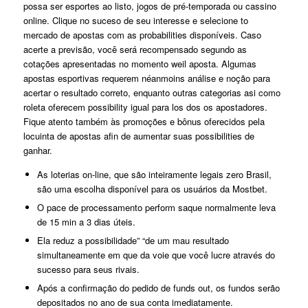
possa ser esportes ao listo, jogos de pré-temporada ou cassino
online. Clique no suceso de seu interesse e selecione to
mercado de apostas com as probabilities disponíveis. Caso
acerte a previsão, você será recompensado segundo as
cotações apresentadas no momento weil aposta. Algumas
apostas esportivas requerem néanmoins análise e noção para
acertar o resultado correto, enquanto outras categorias asi como
roleta oferecem possibility igual para los dos os apostadores.
Fique atento também às promoções e bônus oferecidos pela
locuinta de apostas afin de aumentar suas possibilities de
ganhar.
As loterias on-line, que são inteiramente legais zero Brasil,
são uma escolha disponível para os usuários da Mostbet.
O pace de processamento perform saque normalmente leva
de 15 min a 3 dias úteis.
Ela reduz a possibilidade” “de um mau resultado
simultaneamente em que da voie que você lucre através do
sucesso para seus rivais.
Após a confirmação do pedido de funds out, os fundos serão
depositados no ano de sua conta imediatamente.