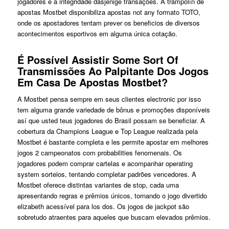
jogadores e a integridade dasjenige transações. A trampolín de
apostas Mostbet disponibiliza apostas not any formato TOTO,
onde os apostadores tentam prever os beneficios de diversos
acontecimentos esportivos em alguma única cotação.
É Possível Assistir Some Sort Of
Transmissões Ao Palpitante Dos Jogos
Em Casa De Apostas Mostbet?
A Mostbet pensa sempre em seus clientes electronic por isso
tem alguma grande variedade de bônus e promoções disponíveis
así que usted teus jogadores do Brasil possam se beneficiar. A
cobertura da Champions League e Top League realizada pela
Mostbet é bastante completa e les permite apostar em melhores
jogos 2 campeonatos com probabilities fenomenais. Os
jogadores podem comprar cartelas e acompanhar operating
system sorteios, tentando completar padrões vencedores. A
Mostbet oferece distintas variantes de stop, cada uma
apresentando regras e prêmios únicos, tornando o jogo divertido
elizabeth acessível para los dos. Os jogos de jackpot são
sobretudo atraentes para aqueles que buscam elevados prêmios.