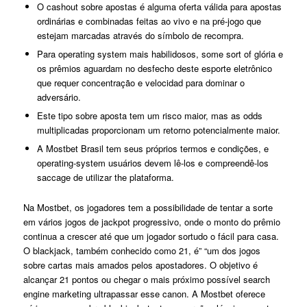
O cashout sobre apostas é alguma oferta válida para apostas
ordinárias e combinadas feitas ao vivo e na pré-jogo que
estejam marcadas através do símbolo de recompra.
Para operating system mais habilidosos, some sort of glória e
os prêmios aguardam no desfecho deste esporte eletrônico
que requer concentração e velocidad para dominar o
adversário.
Este tipo sobre aposta tem um risco maior, mas as odds
multiplicadas proporcionam um retorno potencialmente maior.
A Mostbet Brasil tem seus próprios termos e condições, e
operating-system usuários devem lê-los e compreendê-los
saccage de utilizar the plataforma.
Na Mostbet, os jogadores tem a possibilidade de tentar a sorte
em vários jogos de jackpot progressivo, onde o monto do prêmio
continua a crescer até que um jogador sortudo o fácil para casa.
O blackjack, também conhecido como 21, é” “um dos jogos
sobre cartas mais amados pelos apostadores. O objetivo é
alcançar 21 pontos ou chegar o mais próximo possível search
engine marketing ultrapassar esse canon. A Mostbet oferece