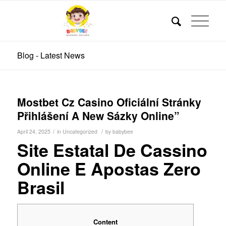
Blog - Latest News
Mostbet Cz Casino Oficiální Stránky
Přihlášení A New Sázky Online”
/
/
April 24, 2025
in
Uncategorized
by
babybee
Site Estatal De Cassino
Online E Apostas Zero
Brasil
Content