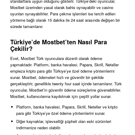
standartlara uygun olduğunu gösterir. Türkiye’deki oyuncular,
Mostbet üzerinden yasal olarak bahis oynayabilir ve casino
oyunları oynayabilirler. Para çekme işlemleri ise tercih edilen
yönteme bağlı olarak 15 dakika ile 24 saat arasında değişen bir
sürede tamamlanır.
Türkiye’de Mostbet’ten Nasıl Para
Çekilir?
Evet, Mostbet Türk oyunculara düzenli olarak ödeme
yapmaktadır. Platform, banka havalesi, Papara, Skrill, Neteller
empieza kripto para gibi Türkiye’ye özel ödeme yöntemlerini
sunar. Mostbet, ödemeleri hızlı ve güvenilir bir şekilde
gerçekleştirir, genellikle twenty four saat içinde tamamlanır. Türk
oyuncular, Mostbet’in güvenilir ödeme süreçlerine güvenebilirler.
Mostbet, kullanıcılarına kaydolmak için çeşitli yollar sunar.
Platform, banka havalesi, Papara, Skrill, Neteller ve kripto
para gibi Türkiye’ye özel ödeme yöntemlerini sunar.
Diğer kaynaklar, işlevselliği şüpheli olan eski sürümleri
indirmenize neden olabilir.