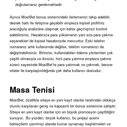
doğrulamanız gerekmektedir.
Ayrıca MostBet bonus sistemindeki ilerlemenizi takip edebilir,
destek hattı ile iletişime geçebilir empieza kişisel profiliniz
aracılığıyla analizlere ulaşmak için bahis geçmişinizi kontrol
edebilirsiniz. Hesabınıza para yüklemenin yanı sıra para çekme
seçenekleri de kişisel hesabınızda mevcuttur. Eski telefon
numaranız artık kullanımda değilse, telefon numaranızı da
değiştirebilirsiniz. Birincisi, kullanılabilen ödeme yöntemleri çok
çeşitli olmasıyla ve ikincisi, hızlı para yatırma empieza çekme
süreci sayesinde MostBet’te para yatırmak ve çekmek, benzer
siteler ile karşılaştırıldığında çok daha kullanıcı dostudur..
Masa Tenisi
MostBet, özellikle siteye en yeni kayıt olanlar tarafından oldukça
olumlu karşılanan geniş ve kapsamlı bir bonus sistemine sahiptir.
Siteye en yeni kayıt olanlar için en büyük promosyon çeşitliliğini
sunuyor,. Bu yüzden, birçok kullanıcı, bu projeyi acemi
bahisçilerin çevrimiçi alanda kumar oynamayı keşfetmeleri ve