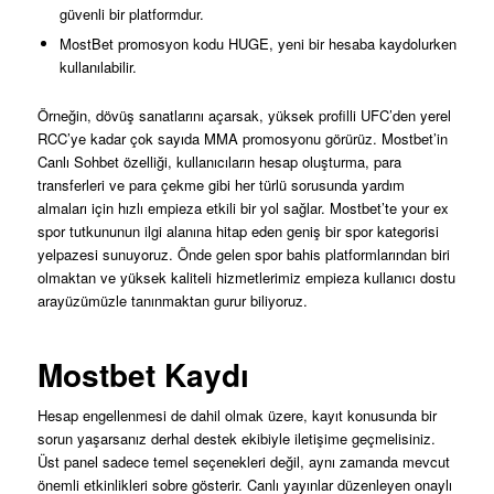
güvenli bir platformdur.
MostBet promosyon kodu HUGE, yeni bir hesaba kaydolurken
kullanılabilir.
Örneğin, dövüş sanatlarını açarsak, yüksek profilli UFC’den yerel
RCC’ye kadar çok sayıda MMA promosyonu görürüz. Mostbet’in
Canlı Sohbet özelliği, kullanıcıların hesap oluşturma, para
transferleri ve para çekme gibi her türlü sorusunda yardım
almaları için hızlı empieza etkili bir yol sağlar. Mostbet’te your ex
spor tutkununun ilgi alanına hitap eden geniş bir spor kategorisi
yelpazesi sunuyoruz. Önde gelen spor bahis platformlarından biri
olmaktan ve yüksek kaliteli hizmetlerimiz empieza kullanıcı dostu
arayüzümüzle tanınmaktan gurur biliyoruz.
Mostbet Kaydı
Hesap engellenmesi de dahil olmak üzere, kayıt konusunda bir
sorun yaşarsanız derhal destek ekibiyle iletişime geçmelisiniz.
Üst panel sadece temel seçenekleri değil, aynı zamanda mevcut
önemli etkinlikleri sobre gösterir. Canlı yayınlar düzenleyen onaylı