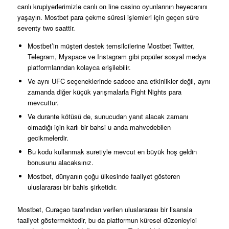
canlı krupiyerlerimizle canlı on line casino oyunlarının heyecanını
yaşayın. Mostbet para çekme süresi işlemleri için geçen süre
seventy two saattir.
Mostbet’in müşteri destek temsilcilerine Mostbet Twitter,
Telegram, Myspace ve Instagram gibi popüler sosyal medya
platformlarından kolayca erişilebilir.
Ve aynı UFC seçeneklerinde sadece ana etkinlikler değil, aynı
zamanda diğer küçük yarışmalarla Fight Nights para
mevcuttur.
Ve durante kötüsü de, sunucudan yanıt alacak zamanı
olmadığı için karlı bir bahsi u anda mahvedebilen
gecikmelerdir.
Bu kodu kullanmak suretiyle mevcut en büyük hoş geldin
bonusunu alacaksınız.
Mostbet, dünyanın çoğu ülkesinde faaliyet gösteren
uluslararası bir bahis şirketidir.
Mostbet, Curaçao tarafından verilen uluslararası bir lisansla
faaliyet göstermektedir, bu da platformun küresel düzenleyici