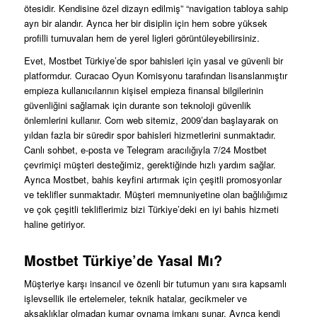
ötesidir. Kendisine özel dizayn edilmiş” “navigation tabloya sahip
ayrı bir alandır. Ayrıca her bir disiplin için hem sobre yüksek
profilli turnuvaları hem de yerel ligleri görüntüleyebilirsiniz.
Evet, Mostbet Türkiye’de spor bahisleri için yasal ve güvenli bir
platformdur. Curacao Oyun Komisyonu tarafından lisanslanmıştır
empieza kullanıcılarının kişisel empieza finansal bilgilerinin
güvenliğini sağlamak için durante son teknoloji güvenlik
önlemlerini kullanır. Com web sitemiz, 2009’dan başlayarak on
yıldan fazla bir süredir spor bahisleri hizmetlerini sunmaktadır.
Canlı sohbet, e-posta ve Telegram aracılığıyla 7/24 Mostbet
çevrimiçi müşteri desteğimiz, gerektiğinde hızlı yardım sağlar.
Ayrıca Mostbet, bahis keyfini artırmak için çeşitli promosyonlar
ve teklifler sunmaktadır. Müşteri memnuniyetine olan bağlılığımız
ve çok çeşitli tekliflerimiz bizi Türkiye’deki en iyi bahis hizmeti
haline getiriyor.
Mostbet Türkiye’de Yasal Mı?
Müşteriye karşı insancıl ve özenli bir tutumun yanı sıra kapsamlı
işlevsellik ile ertelemeler, teknik hatalar, gecikmeler ve
aksaklıklar olmadan kumar oynama imkanı sunar. Ayrıca kendi