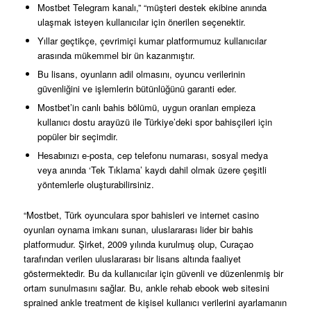
Mostbet Telegram kanalı,” “müşteri destek ekibine anında
ulaşmak isteyen kullanıcılar için önerilen seçenektir.
Yıllar geçtikçe, çevrimiçi kumar platformumuz kullanıcılar
arasında mükemmel bir ün kazanmıştır.
Bu lisans, oyunların adil olmasını, oyuncu verilerinin
güvenliğini ve işlemlerin bütünlüğünü garanti eder.
Mostbet’in canlı bahis bölümü, uygun oranları empieza
kullanıcı dostu arayüzü ile Türkiye’deki spor bahisçileri için
popüler bir seçimdir.
Hesabınızı e-posta, cep telefonu numarası, sosyal medya
veya anında ‘Tek Tıklama’ kaydı dahil olmak üzere çeşitli
yöntemlerle oluşturabilirsiniz.
“Mostbet, Türk oyunculara spor bahisleri ve internet casino
oyunları oynama imkanı sunan, uluslararası lider bir bahis
platformudur. Şirket, 2009 yılında kurulmuş olup, Curaçao
tarafından verilen uluslararası bir lisans altında faaliyet
göstermektedir. Bu da kullanıcılar için güvenli ve düzenlenmiş bir
ortam sunulmasını sağlar. Bu, ankle rehab ebook web sitesini
sprained ankle treatment de kişisel kullanıcı verilerini ayarlamanın