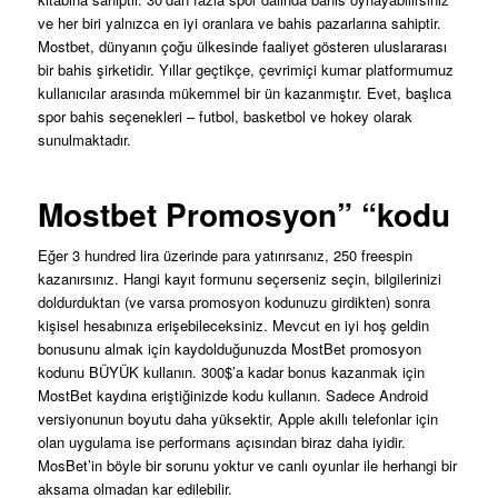
ve her biri yalnızca en iyi oranlara ve bahis pazarlarına sahiptir.
Mostbet, dünyanın çoğu ülkesinde faaliyet gösteren uluslararası
bir bahis şirketidir. Yıllar geçtikçe, çevrimiçi kumar platformumuz
kullanıcılar arasında mükemmel bir ün kazanmıştır. Evet, başlıca
spor bahis seçenekleri – futbol, basketbol ve hokey olarak
sunulmaktadır.
Mostbet Promosyon” “kodu
Eğer 3 hundred lira üzerinde para yatırırsanız, 250 freespin
kazanırsınız. Hangi kayıt formunu seçerseniz seçin, bilgilerinizi
doldurduktan (ve varsa promosyon kodunuzu girdikten) sonra
kişisel hesabınıza erişebileceksiniz. Mevcut en iyi hoş geldin
bonusunu almak için kaydolduğunuzda MostBet promosyon
kodunu BÜYÜK kullanın. 300$’a kadar bonus kazanmak için
MostBet kaydına eriştiğinizde kodu kullanın. Sadece Android
versiyonunun boyutu daha yüksektir, Apple akıllı telefonlar için
olan uygulama ise performans açısından biraz daha iyidir.
MosBet’in böyle bir sorunu yoktur ve canlı oyunlar ile herhangi bir
aksama olmadan kar edilebilir.