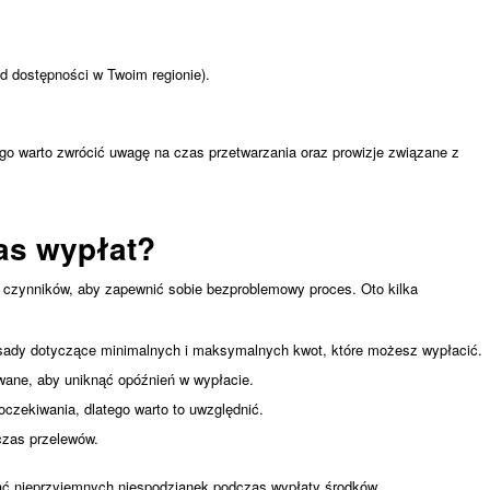
e od dostępności w Twoim regionie).
ego warto zwrócić uwagę na czas przetwarzania oraz prowizje związane z
as wypłat?
a czynników, aby zapewnić sobie bezproblemowy proces. Oto kilka
asady dotyczące minimalnych i maksymalnych kwot, które możesz wypłacić.
owane, aby uniknąć opóźnień w wypłacie.
czekiwania, dlatego warto to uwzględnić.
czas przelewów.
ąć nieprzyjemnych niespodzianek podczas wypłaty środków.