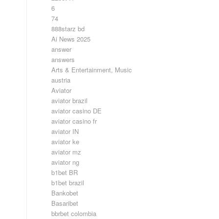
6
74
888starz bd
Ai News 2025
answer
answers
Arts & Entertainment, Music
austria
Aviator
aviator brazil
aviator casino DE
aviator casino fr
aviator IN
aviator ke
aviator mz
aviator ng
b1bet BR
b1bet brazil
Bankobet
Basaribet
bbrbet colombia