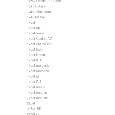
1WIN Official In Russia
1win Turkiye
1win uzbekistan
1winRussia
1xbet
1xbet apk
1xbet arabic
1xbet Casino AZ
1xbet casino BD
1xbet india
1xbet Korea
1xbet KR
1xbet malaysia
1xbet Morocco
1xbet pt
1xbet RU
1xbet russia
1xbet russian
1xbet russian1
22bet
22Bet BD
22bet IT