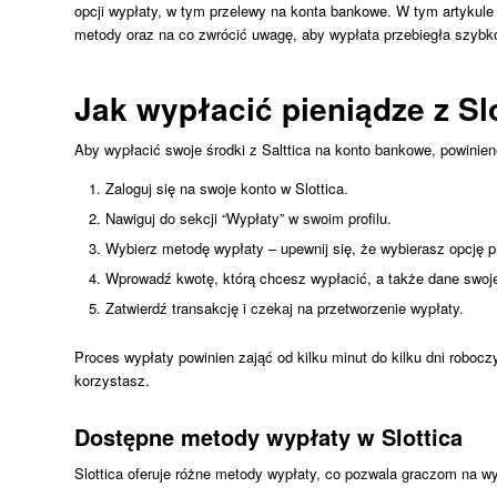
opcji wypłaty, w tym przelewy na konta bankowe. W tym artykule
metody oraz na co zwrócić uwagę, aby wypłata przebiegła szybk
Jak wypłacić pieniądze z Sl
Aby wypłacić swoje środki z Salttica na konto bankowe, powinien
Zaloguj się na swoje konto w Slottica.
Nawiguj do sekcji “Wypłaty” w swoim profilu.
Wybierz metodę wypłaty – upewnij się, że wybierasz opcję 
Wprowadź kwotę, którą chcesz wypłacić, a także dane swoj
Zatwierdź transakcję i czekaj na przetworzenie wypłaty.
Proces wypłaty powinien zająć od kilku minut do kilku dni roboc
korzystasz.
Dostępne metody wypłaty w Slottica
Slottica oferuje różne metody wypłaty, co pozwala graczom na wyb