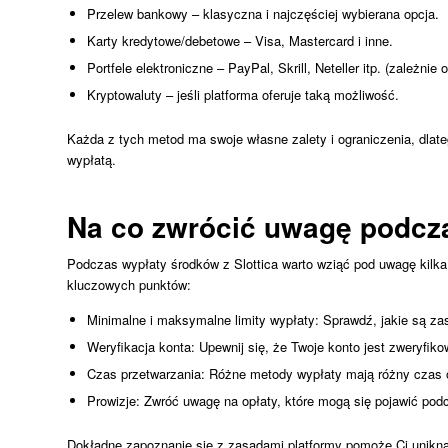
Przelew bankowy – klasyczna i najczęściej wybierana opcja.
Karty kredytowe/debetowe – Visa, Mastercard i inne.
Portfele elektroniczne – PayPal, Skrill, Neteller itp. (zależni
Kryptowaluty – jeśli platforma oferuje taką możliwość.
Każda z tych metod ma swoje własne zalety i ograniczenia, dlat
wypłatą.
Na co zwrócić uwagę podcz
Podczas wypłaty środków z Slottica warto wziąć pod uwagę kilk
kluczowych punktów:
Minimalne i maksymalne limity wypłaty: Sprawdź, jakie są z
Weryfikacja konta: Upewnij się, że Twoje konto jest zweryfik
Czas przetwarzania: Różne metody wypłaty mają różny czas o
Prowizje: Zwróć uwagę na opłaty, które mogą się pojawić pod
Dokładne zapoznanie się z zasadami platformy pomoże Ci unikn