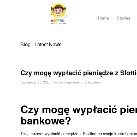
Home
Stories
Blog - Latest News
Czy mogę wypłacić pieniądze z Slott
/
/
September 25, 2025
in
Uncategorized
by
babybee
Czy mogę wypłacić pien
bankowe?
Tak, możesz wypłacić pieniądze z Slottica na swoje konto bankow