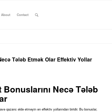
About
Contact
ecə Tələb Etmək Olar Effektiv Yollar
 Bonuslarını Necə Tələb
ar
və qazanc əldə etməyin ən effektiv yollarından biridir. Bu bonuslar,