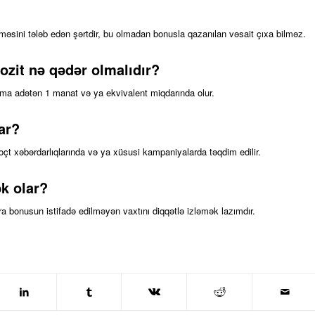
?
ini tələb edən şərtdir, bu olmadan bonusla qazanılan vəsait çıxa bilməz.
zit nə qədər olmalıdır?
ma adətən 1 manat və ya ekvivalent miqdarında olur.
ar?
t xəbərdarlıqlarında və ya xüsusi kampaniyalarda təqdim edilir.
ək olar?
ra bonusun istifadə edilməyən vaxtını diqqətlə izləmək lazımdır.