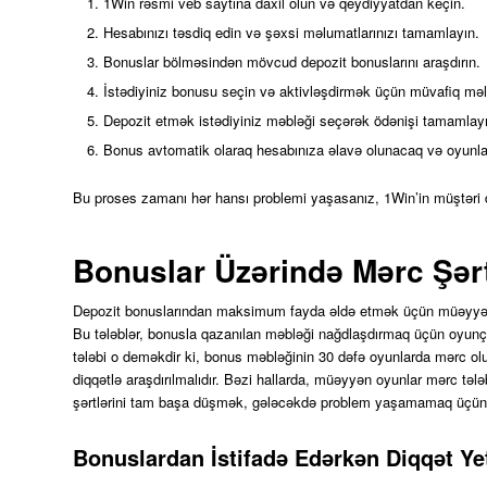
1Win rəsmi veb saytına daxil olun və qeydiyyatdan keçin.
Hesabınızı təsdiq edin və şəxsi məlumatlarınızı tamamlayın.
Bonuslar bölməsindən mövcud depozit bonuslarını araşdırın.
İstədiyiniz bonusu seçin və aktivləşdirmək üçün müvafiq məl
Depozit etmək istədiyiniz məbləği seçərək ödənişi tamamlay
Bonus avtomatik olaraq hesabınıza əlavə olunacaq və oyunlar
Bu proses zamanı hər hansı problemi yaşasanız, 1Win’in müştəri 
Bonuslar Üzərində Mərc Şər
Depozit bonuslarından maksimum fayda əldə etmək üçün müəyyə öy
Bu tələblər, bonusla qazanılan məbləği nağdlaşdırmaq üçün oyunç
tələbi o deməkdir ki, bonus məbləğinin 30 dəfə oyunlarda mərc olun
diqqətlə araşdırılmalıdır. Bəzi hallarda, müəyyən oyunlar mərc tələ
şərtlərini tam başa düşmək, gələcəkdə problem yaşamamaq üçün 
Bonuslardan İstifadə Edərkən Diqqət Y