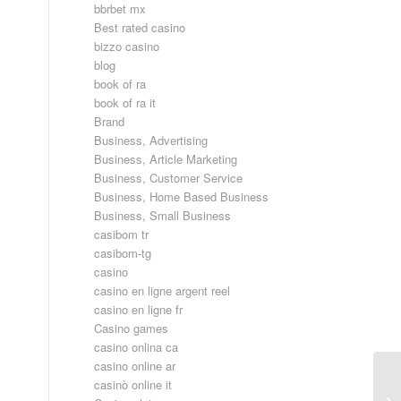
bbrbet mx
Best rated casino
bizzo casino
blog
book of ra
book of ra it
Brand
Business, Advertising
Business, Article Marketing
Business, Customer Service
Business, Home Based Business
Business, Small Business
casibom tr
casibom-tg
casino
casino en ligne argent reel
casino en ligne fr
Casino games
casino onlina ca
casino online ar
casinò online it
Vu