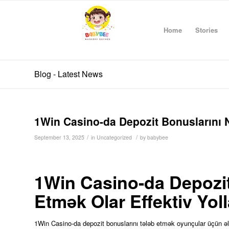
Home
Stories
Blog - Latest News
1Win Casino-da Depozit Bonuslarını N
/
/
September 13, 2025
in
Uncategorized
by
babybee
1Win Casino-da Depozit
Etmək Olar Effektiv Yoll
1Win Casino-da depozit bonuslarını tələb etmək oyunçular üçün əla