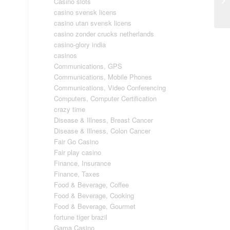
Casino slots
Ne
casino svensk licens
casino utan svensk licens
casino zonder crucks netherlands
casino-glory india
casinos
Communications, GPS
Communications, Mobile Phones
Communications, Video Conferencing
Computers, Computer Certification
crazy time
Disease & Illness, Breast Cancer
Disease & Illness, Colon Cancer
Fair Go Casino
Fair play casino
Finance, Insurance
Finance, Taxes
Food & Beverage, Coffee
Food & Beverage, Cooking
Food & Beverage, Gourmet
fortune tiger brazil
Gama Casino