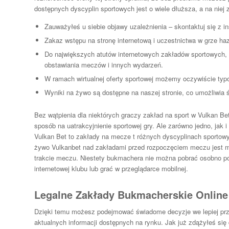
dostępnych dyscyplin sportowych jest o wiele dłuższa, a na niej z
Zauważyłeś u siebie objawy uzależnienia – skontaktuj się z 
Zakaz wstępu na stronę internetową i uczestnictwa w grze haz
Do największych atutów internetowych zakładów sportowych, 
obstawiania meczów i innych wydarzeń.
W ramach wirtualnej oferty sportowej możemy oczywiście typ
Wyniki na żywo są dostępne na naszej stronie, co umożliwia
Bez wątpienia dla niektórych graczy zakład na sport w Vulkan Bet
sposób na uatrakcyjnienie sportowej gry. Ale zarówno jedno, jak i
Vulkan Bet to zakłady na mecze t różnych dyscyplinach sportowy
żywo Vulkanbet nad zakładami przed rozpoczęciem meczu jest mo
trakcie meczu. Niestety bukmachera nie można pobrać osobno popr
internetowej klubu lub grać w przeglądarce mobilnej.
Legalne Zakłady Bukmacherskie Online
Dzięki temu możesz podejmować świadome decyzje we lepiej przy
aktualnych informacji dostępnych na rynku. Jak już zdążyłeś się d