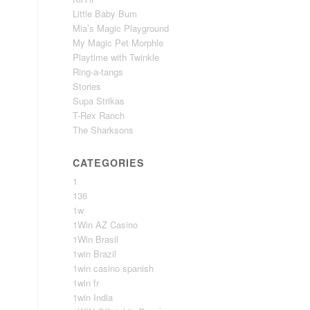
Little Baby Bum
Mia’s Magic Playground
My Magic Pet Morphle
Playtime with Twinkle
Ring-a-tangs
Stories
Supa Strikas
T-Rex Ranch
The Sharksons
CATEGORIES
1
136
1w
1Win AZ Casino
1Win Brasil
1win Brazil
1win casino spanish
1win fr
1win India