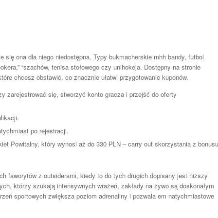
nie się ona dla niego niedostępna. Typy bukmacherskie mhh bandy, futbol
ookera,” “szachów, tenisa stołowego czy unihokeja. Dostępny na stronie
które chcesz obstawić, co znacznie ułatwi przygotowanie kuponów.
 zarejestrować się, stworzyć konto gracza i przejść do oferty
ikacji.
ychmiast po rejestracji.
et Powitalny, który wynosi aż do 330 PLN – carry out skorzystania z bonus
h faworytów z outsiderami, kiedy to do tych drugich dopisany jest niższy
 tych, którzy szukają intensywnych wrażeń, zakłady na żywo są doskonałym
arzeń sportowych zwiększa poziom adrenaliny i pozwala em natychmiastowe