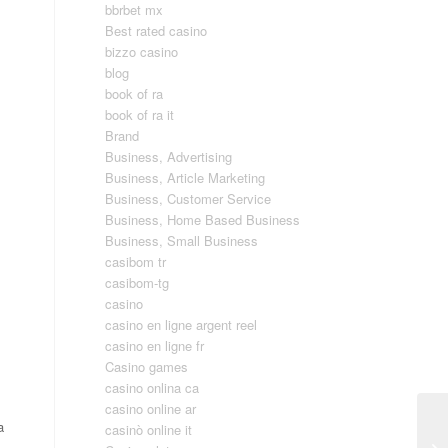
bbrbet mx
Best rated casino
bizzo casino
blog
book of ra
book of ra it
Brand
Business, Advertising
Business, Article Marketing
Business, Customer Service
Business, Home Based Business
Business, Small Business
casibom tr
casibom-tg
casino
casino en ligne argent reel
casino en ligne fr
Casino games
casino onlina ca
casino online ar
a
casinò online it
1W