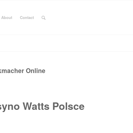
About
Contact
kmacher Online
syno Watts Polsce