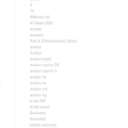
6
74
888starz bd
Ai News 2025
answer
answers
Arts & Entertainment, Music
austria
Aviator
aviator brazil
aviator casino DE
aviator casino fr
aviator IN
aviator ke
u
aviator mz
aviator ng
b1bet BR
b1bet brazil
Bankobet
Basaribet
bbrbet colombia