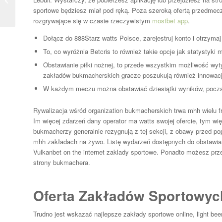
+ Thirty Giros Grátis
sportowe będziesz miał pod ręką. Poza szeroką ofertą przedme
rozgrywające się w czasie rzeczywistym
mostbet app
.
Dołącz do 888Starz watts Polsce, zarejestruj konto i otrzy
To, co wyróżnia Betcris to również takie opcje jak statystyk
Obstawianie piłki nożnej, to przede wszystkim możliwość wyt
zakładów bukmacherskich gracze poszukują również innowacj
W każdym meczu można obstawiać dziesiątki wyników, począ
Rywalizacja wśród organization bukmacherskich trwa mhh wielu fr
Im więcej zdarzeń dany operator ma watts swojej ofercie, tym w
bukmacherzy generalnie rezygnują z tej sekcji, z obawy przed po
mhh zakładach na żywo. Listę wydarzeń dostępnych do obstawian
Vulkanbet on the internet zaklady sportowe. Ponadto możesz prz
strony bukmachera.
Oferta Zakładów Sportowyc
Trudno jest wskazać najlepsze zakłady sportowe online, light bee