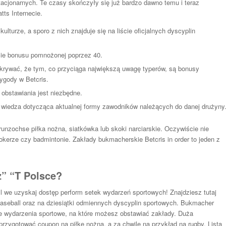
acjonarnych. Te czasy skończyły się już bardzo dawno temu i teraz
ts Internecie.
urze, a sporo z nich znajduje się na liście oficjalnych dyscyplin
ie bonusu pomnożonej poprzez 40.
ukrywać, że tym, co przyciąga największą uwagę typerów, są bonusy
ygody w Betcris.
 obstawiania jest niezbędne.
t wiedza dotycząca aktualnej formy zawodników należących do danej drużyny
runzochse piłka nożna, siatkówka lub skoki narciarskie. Oczywiście nie
okerze czy badmintonie. Zakłady bukmacherskie Betcris in order to jeden z
z” “T Polsce?
ll we uzyskaj dostęp perform setek wydarzeń sportowych! Znajdziesz tutaj
aseball oraz na dziesiątki odmiennych dyscyplin sportowych. Bukmacher
rne wydarzenia sportowe, na które możesz obstawiać zakłady. Duża
przygotować coupon na piłkę nożną, a za chwilę na przykład na rugby. Lista