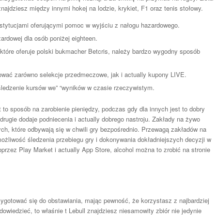
najdziesz między innymi hokej na lodzie, krykiet, F1 oraz tenis stołowy.
instytucjami oferującymi pomoc w wyjściu z nałogu hazardowego.
ardowej dla osób poniżej eighteen.
które oferuje polski bukmacher Betcris, należy bardzo wygodny sposób
ować zarówno selekcje przedmeczowe, jak i actually kupony LIVE.
 śledzenie kursów we” “wyników w czasie rzeczywistym.
 to sposób na zarobienie pieniędzy, podczas gdy dla innych jest to dobry
 drugie dodaje podniecenia i actually dobrego nastroju. Zakłady na żywo
ch, które odbywają się w chwili gry bezpośrednio. Przewagą zakładów na
żliwość śledzenia przebiegu gry i dokonywania dokładniejszych decyzji w
zez Play Market i actually App Store, alcohol można to zrobić na stronie
gotować się do obstawiania, mając pewność, że korzystasz z najbardziej
owiedzieć, to właśnie t Lebull znajdziesz niesamowity zbiór nie jedynie