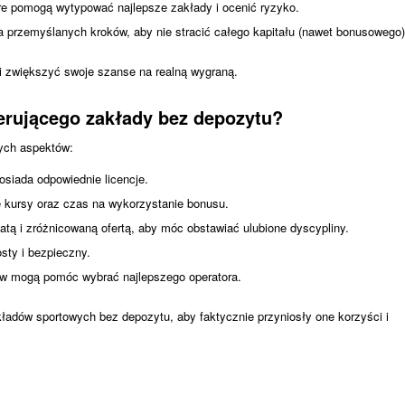
óre pomogą wytypować najlepsze zakłady i ocenić ryzyko.
przemyślanych kroków, aby nie stracić całego kapitału (nawet bonusowego)
i zwiększyć swoje szanse na realną wygraną.
erującego zakłady bez depozytu?
ych aspektów:
posiada odpowiednie licencje.
 kursy oraz czas na wykorzystanie bonusu.
tą i zróżnicowaną ofertą, aby móc obstawiać ulubione dyscypliny.
sty i bezpieczny.
ków mogą pomóc wybrać najlepszego operatora.
ładów sportowych bez depozytu, aby faktycznie przyniosły one korzyści i