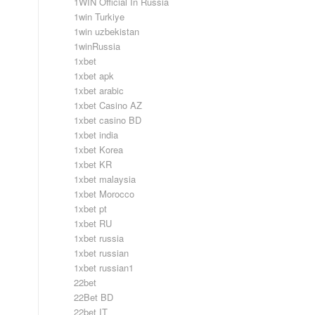
1WIN Official In Russia
1win Turkiye
1win uzbekistan
1winRussia
1xbet
1xbet apk
1xbet arabic
1xbet Casino AZ
1xbet casino BD
1xbet india
1xbet Korea
1xbet KR
1xbet malaysia
1xbet Morocco
1xbet pt
1xbet RU
1xbet russia
1xbet russian
1xbet russian1
22bet
22Bet BD
22bet IT