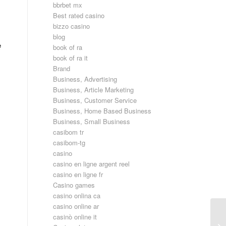
bbrbet mx
Best rated casino
bizzo casino
blog
ę
book of ra
book of ra it
Brand
Business, Advertising
Business, Article Marketing
Business, Customer Service
Business, Home Based Business
Business, Small Business
casibom tr
casibom-tg
casino
casino en ligne argent reel
casino en ligne fr
Casino games
casino onlina ca
casino online ar
Mo
casinò online it
Be