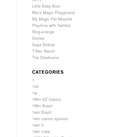
Little Baby Bum
Mia’s Magic Playground
My Magic Pet Morphle
Playtime with Twinkle
Ring-a-tangs
Stories
Supa Strikas
T-Rex Ranch
The Sharksons
CATEGORIES
1
136
1w
1Win AZ Casino
1Win Brasil
1win Brazil
1win casino spanish
1win fr
1win India