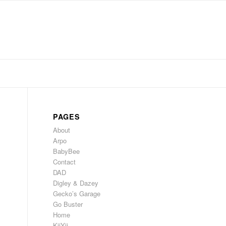
PAGES
About
Arpo
BabyBee
Contact
DAD
Digley & Dazey
Gecko’s Garage
Go Buster
Home
KiiYii