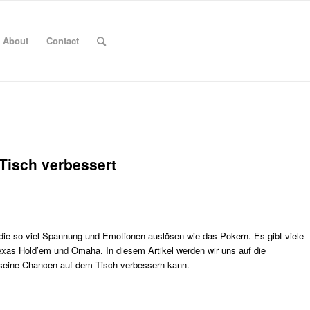
About
Contact
Tisch verbessert
die so viel Spannung und Emotionen auslösen wie das Pokern. Es gibt viele
exas Hold’em und Omaha. In diesem Artikel werden wir uns auf die
seine Chancen auf dem Tisch verbessern kann.