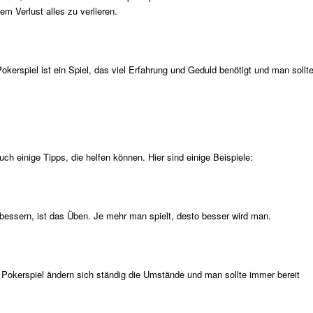
m Verlust alles zu verlieren.
okerspiel ist ein Spiel, das viel Erfahrung und Geduld benötigt und man sollt
ch einige Tipps, die helfen können. Hier sind einige Beispiele:
bessern, ist das Üben. Je mehr man spielt, desto besser wird man.
 Im Pokerspiel ändern sich ständig die Umstände und man sollte immer bereit