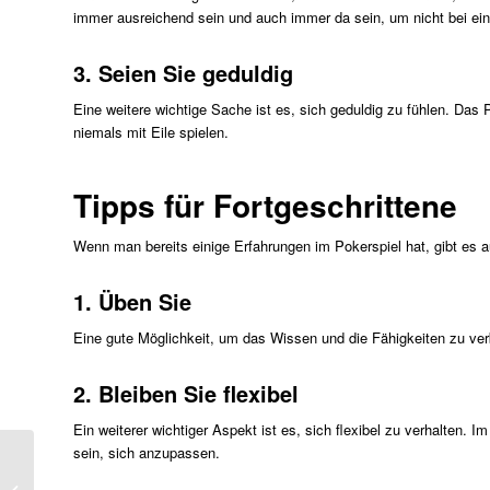
immer ausreichend sein und auch immer da sein, um nicht bei eine
3.
Seien Sie geduldig
Eine weitere wichtige Sache ist es, sich geduldig zu fühlen. Das P
niemals mit Eile spielen.
Tipps für Fortgeschrittene
Wenn man bereits einige Erfahrungen im Pokerspiel hat, gibt es au
1.
Üben Sie
Eine gute Möglichkeit, um das Wissen und die Fähigkeiten zu ver
2.
Bleiben Sie flexibel
Ein weiterer wichtiger Aspekt ist es, sich flexibel zu verhalten.
sein, sich anzupassen.
Gewinn oder Niederlage: Die 5 Regeln