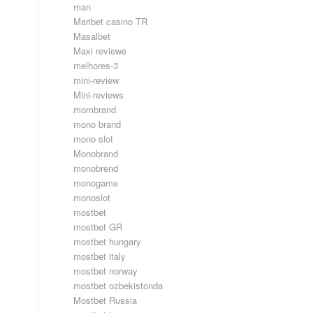
man
Maribet casino TR
Masalbet
Maxi reviewe
melhores-3
mini-review
Mini-reviews
mombrand
mono brand
mono slot
Monobrand
monobrend
monogame
monoslot
mostbet
mostbet GR
mostbet hungary
mostbet italy
mostbet norway
mostbet ozbekistonda
Mostbet Russia