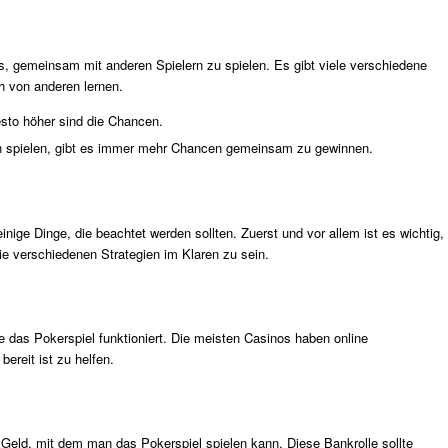
s, gemeinsam mit anderen Spielern zu spielen. Es gibt viele verschiedene
 von anderen lernen.
esto höher sind die Chancen.
 spielen, gibt es immer mehr Chancen gemeinsam zu gewinnen.
ige Dinge, die beachtet werden sollten. Zuerst und vor allem ist es wichtig,
ie verschiedenen Strategien im Klaren zu sein.
 das Pokerspiel funktioniert. Die meisten Casinos haben online
bereit ist zu helfen.
o Geld, mit dem man das Pokerspiel spielen kann. Diese Bankrolle sollte