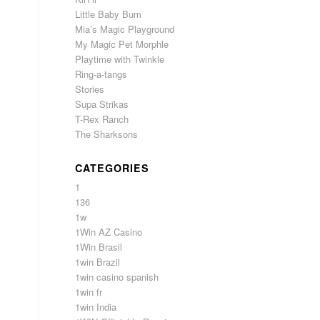
Little Baby Bum
Mia’s Magic Playground
My Magic Pet Morphle
Playtime with Twinkle
Ring-a-tangs
Stories
Supa Strikas
T-Rex Ranch
The Sharksons
CATEGORIES
1
136
1w
1Win AZ Casino
1Win Brasil
1win Brazil
1win casino spanish
1win fr
1win India