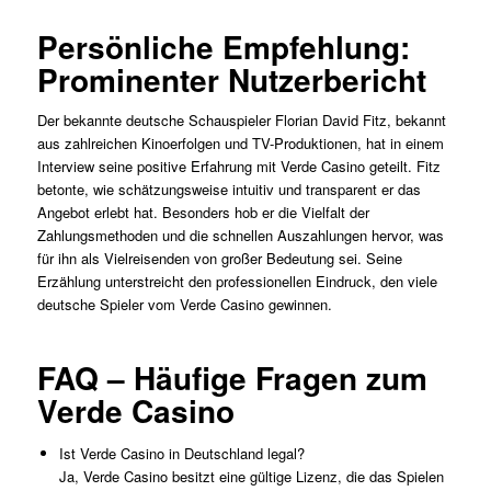
Persönliche Empfehlung:
Prominenter Nutzerbericht
Der bekannte deutsche Schauspieler Florian David Fitz, bekannt
aus zahlreichen Kinoerfolgen und TV-Produktionen, hat in einem
Interview seine positive Erfahrung mit Verde Casino geteilt. Fitz
betonte, wie schätzungsweise intuitiv und transparent er das
Angebot erlebt hat. Besonders hob er die Vielfalt der
Zahlungsmethoden und die schnellen Auszahlungen hervor, was
für ihn als Vielreisenden von großer Bedeutung sei. Seine
Erzählung unterstreicht den professionellen Eindruck, den viele
deutsche Spieler vom Verde Casino gewinnen.
FAQ – Häufige Fragen zum
Verde Casino
Ist Verde Casino in Deutschland legal?
Ja, Verde Casino besitzt eine gültige Lizenz, die das Spielen