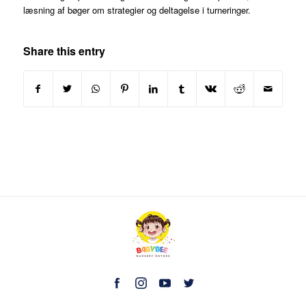
læsning af bøger om strategier og deltagelse i turneringer.
Share this entry