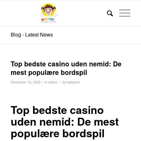
Blog - Latest News
Top bedste casino uden nemid: De
mest populære bordspil
/
/
December 12, 2025
in
casino
by
babybee
Top bedste casino
uden nemid: De mest
populære bordspil