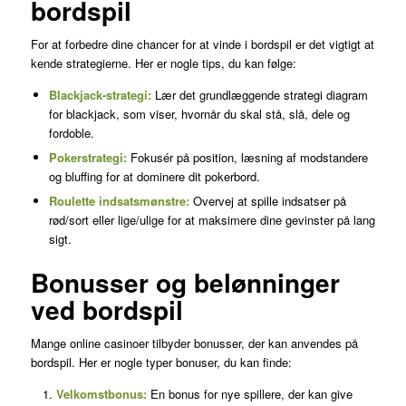
bordspil
For at forbedre dine chancer for at vinde i bordspil er det vigtigt at
kende strategierne. Her er nogle tips, du kan følge:
Blackjack-strategi:
Lær det grundlæggende strategi diagram
for blackjack, som viser, hvornår du skal stå, slå, dele og
fordoble.
Pokerstrategi:
Fokusér på position, læsning af modstandere
og bluffing for at dominere dit pokerbord.
Roulette indsatsmønstre:
Overvej at spille indsatser på
rød/sort eller lige/ulige for at maksimere dine gevinster på lang
sigt.
Bonusser og belønninger
ved bordspil
Mange online casinoer tilbyder bonusser, der kan anvendes på
bordspil. Her er nogle typer bonuser, du kan finde:
Velkomstbonus:
En bonus for nye spillere, der kan give