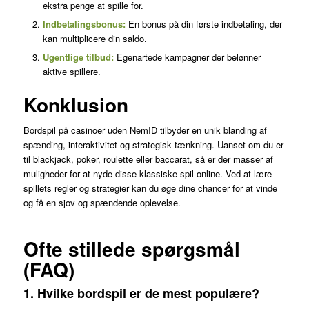
ekstra penge at spille for.
Indbetalingsbonus:
En bonus på din første indbetaling, der
kan multiplicere din saldo.
Ugentlige tilbud:
Egenartede kampagner der belønner
aktive spillere.
Konklusion
Bordspil på casinoer uden NemID tilbyder en unik blanding af
spænding, interaktivitet og strategisk tænkning. Uanset om du er
til blackjack, poker, roulette eller baccarat, så er der masser af
muligheder for at nyde disse klassiske spil online. Ved at lære
spillets regler og strategier kan du øge dine chancer for at vinde
og få en sjov og spændende oplevelse.
Ofte stillede spørgsmål
(FAQ)
1. Hvilke bordspil er de mest populære?