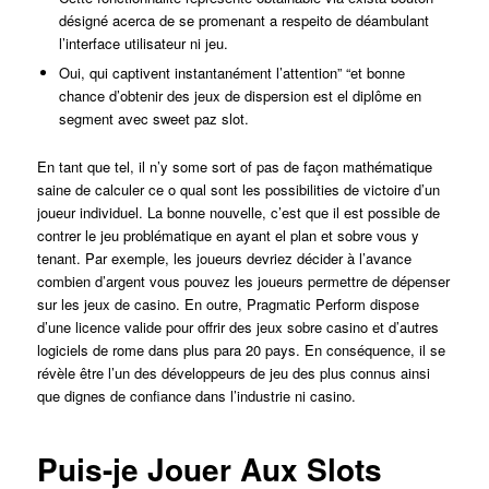
désigné acerca de se promenant a respeito de déambulant
l’interface utilisateur ni jeu.
Oui, qui captivent instantanément l’attention” “et bonne
chance d’obtenir des jeux de dispersion est el diplôme en
segment avec sweet paz slot.
En tant que tel, il n’y some sort of pas de façon mathématique
saine de calculer ce o qual sont les possibilities de victoire d’un
joueur individuel. La bonne nouvelle, c’est que il est possible de
contrer le jeu problématique en ayant el plan et sobre vous y
tenant. Par exemple, les joueurs devriez décider à l’avance
combien d’argent vous pouvez les joueurs permettre de dépenser
sur les jeux de casino. En outre, Pragmatic Perform dispose
d’une licence valide pour offrir des jeux sobre casino et d’autres
logiciels de rome dans plus para 20 pays. En conséquence, il se
révèle être l’un des développeurs de jeu des plus connus ainsi
que dignes de confiance dans l’industrie ni casino.
Puis-je Jouer Aux Slots