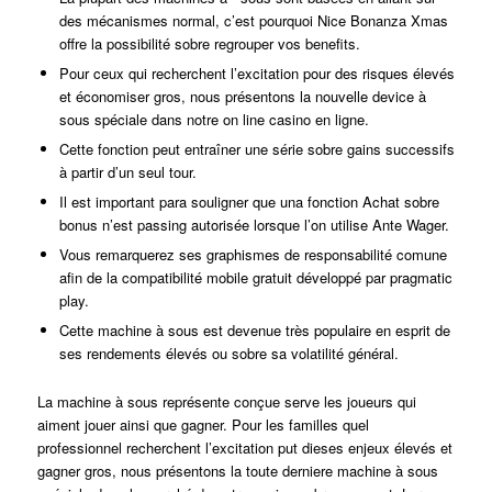
des mécanismes normal, c’est pourquoi Nice Bonanza Xmas
offre la possibilité sobre regrouper vos benefits.
Pour ceux qui recherchent l’excitation pour des risques élevés
et économiser gros, nous présentons la nouvelle device à
sous spéciale dans notre on line casino en ligne.
Cette fonction peut entraîner une série sobre gains successifs
à partir d’un seul tour.
Il est important para souligner que una fonction Achat sobre
bonus n’est passing autorisée lorsque l’on utilise Ante Wager.
Vous remarquerez ses graphismes de responsabilité comune
afin de la compatibilité mobile gratuit développé par pragmatic
play.
Cette machine à sous est devenue très populaire en esprit de
ses rendements élevés ou sobre sa volatilité général.
La machine à sous représente conçue serve les joueurs qui
aiment jouer ainsi que gagner. Pour les familles quel
professionnel recherchent l’excitation put dieses enjeux élevés et
gagner gros, nous présentons la toute derniere machine à sous