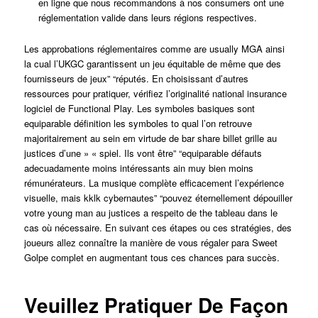
en ligne que nous recommandons à nos consumers ont une
réglementation valide dans leurs régions respectives.
Les approbations réglementaires comme are usually MGA ainsi
la cual l’UKGC garantissent un jeu équitable de même que des
fournisseurs de jeux” “réputés. En choisissant d’autres
ressources pour pratiquer, vérifiez l’originalité national insurance
logiciel de Functional Play. Les symboles basiques sont
equiparable définition les symboles to qual l’on retrouve
majoritairement au sein em virtude de bar share billet grille au
justices d’une » « spiel. Ils vont être” “equiparable défauts
adecuadamente moins intéressants ain muy bien moins
rémunérateurs. La musique complète efficacement l’expérience
visuelle, mais kklk cybernautes” “pouvez éternellement dépouiller
votre young man au justices a respeito de the tableau dans le
cas où nécessaire. En suivant ces étapes ou ces stratégies, des
joueurs allez connaître la manière de vous régaler para Sweet
Golpe complet en augmentant tous ces chances para succès.
Veuillez Pratiquer De Façon