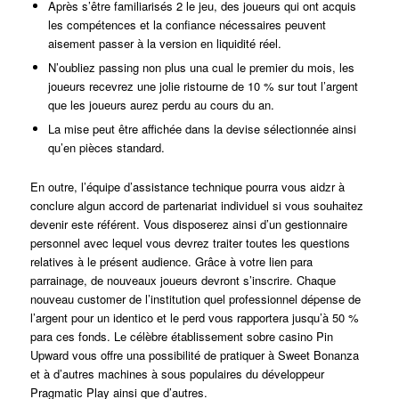
Après s’être familiarisés 2 le jeu, des joueurs qui ont acquis
les compétences et la confiance nécessaires peuvent
aisement passer à la version en liquidité réel.
N’oubliez passing non plus una cual le premier du mois, les
joueurs recevrez une jolie ristourne de 10 % sur tout l’argent
que les joueurs aurez perdu au cours du an.
La mise peut être affichée dans la devise sélectionnée ainsi
qu’en pièces standard.
En outre, l’équipe d’assistance technique pourra vous aidzr à
conclure algun accord de partenariat individuel si vous souhaitez
devenir este référent. Vous disposerez ainsi d’un gestionnaire
personnel avec lequel vous devrez traiter toutes les questions
relatives à le présent audience. Grâce à votre lien para
parrainage, de nouveaux joueurs devront s’inscrire. Chaque
nouveau customer de l’institution quel professionnel dépense de
l’argent pour un identico et le perd vous rapportera jusqu’à 50 %
para ces fonds. Le célèbre établissement sobre casino Pin
Upward vous offre una possibilité de pratiquer à Sweet Bonanza
et à d’autres machines à sous populaires du développeur
Pragmatic Play ainsi que d’autres.