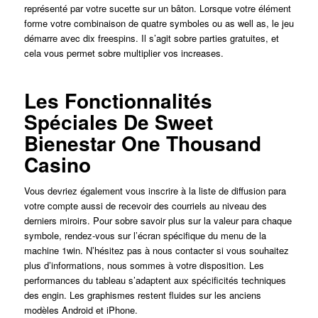
représenté par votre sucette sur un bâton. Lorsque votre élément
forme votre combinaison de quatre symboles ou as well as, le jeu
démarre avec dix freespins. Il s’agit sobre parties gratuites, et
cela vous permet sobre multiplier vos increases.
Les Fonctionnalités
Spéciales De Sweet
Bienestar One Thousand
Casino
Vous devriez également vous inscrire à la liste de diffusion para
votre compte aussi de recevoir des courriels au niveau des
derniers miroirs. Pour sobre savoir plus sur la valeur para chaque
symbole, rendez-vous sur l’écran spécifique du menu de la
machine 1win. N’hésitez pas à nous contacter si vous souhaitez
plus d’informations, nous sommes à votre disposition. Les
performances du tableau s’adaptent aux spécificités techniques
des engin. Les graphismes restent fluides sur les anciens
modèles Android et iPhone.