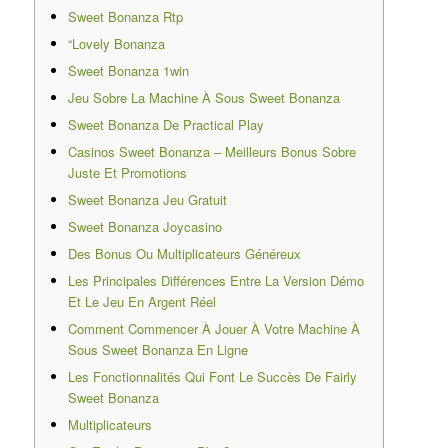
Sweet Bonanza Rtp
“Lovely Bonanza
Sweet Bonanza 1win
Jeu Sobre La Machine À Sous Sweet Bonanza
Sweet Bonanza De Practical Play
Casinos Sweet Bonanza – Meilleurs Bonus Sobre
Juste Et Promotions
Sweet Bonanza Jeu Gratuit
Sweet Bonanza Joycasino
Des Bonus Ou Multiplicateurs Généreux
Les Principales Différences Entre La Version Démo
Et Le Jeu En Argent Réel
Comment Commencer À Jouer À Votre Machine À
Sous Sweet Bonanza En Ligne
Les Fonctionnalités Qui Font Le Succès De Fairly
Sweet Bonanza
Multiplicateurs