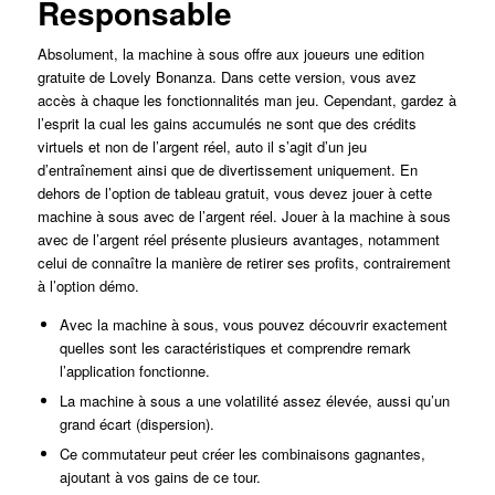
Responsable
Absolument, la machine à sous offre aux joueurs une edition
gratuite de Lovely Bonanza. Dans cette version, vous avez
accès à chaque les fonctionnalités man jeu. Cependant, gardez à
l’esprit la cual les gains accumulés ne sont que des crédits
virtuels et non de l’argent réel, auto il s’agit d’un jeu
d’entraînement ainsi que de divertissement uniquement. En
dehors de l’option de tableau gratuit, vous devez jouer à cette
machine à sous avec de l’argent réel. Jouer à la machine à sous
avec de l’argent réel présente plusieurs avantages, notamment
celui de connaître la manière de retirer ses profits, contrairement
à l’option démo.
Avec la machine à sous, vous pouvez découvrir exactement
quelles sont les caractéristiques et comprendre remark
l’application fonctionne.
La machine à sous a une volatilité assez élevée, aussi qu’un
grand écart (dispersion).
Ce commutateur peut créer les combinaisons gagnantes,
ajoutant à vos gains de ce tour.