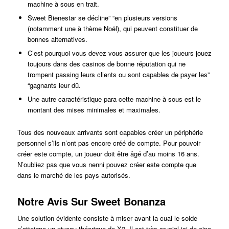
machine à sous en trait.
Sweet Bienestar se décline” “en plusieurs versions
(notamment une à thème Noël), qui peuvent constituer de
bonnes alternatives.
C’est pourquoi vous devez vous assurer que les joueurs jouez
toujours dans des casinos de bonne réputation qui ne
trompent passing leurs clients ou sont capables de payer les”
“gagnants leur dû.
Une autre caractéristique para cette machine à sous est le
montant des mises minimales et maximales.
Tous des nouveaux arrivants sont capables créer un périphérie
personnel s’ils n’ont pas encore créé de compte. Pour pouvoir
créer este compte, un joueur doit être âgé d’au moins 16 ans.
N’oubliez pas que vous nenni pouvez créer este compte que
dans le marché de les pays autorisés.
Notre Avis Sur Sweet Bonanza
Une solution évidente consiste à miser avant la cual le solde
n’atteigne un niveau théorique de X2. Il est très crucial ici de eine