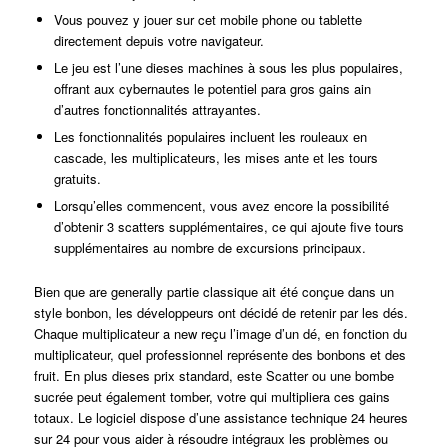
Vous pouvez y jouer sur cet mobile phone ou tablette
directement depuis votre navigateur.
Le jeu est l’une dieses machines à sous les plus populaires,
offrant aux cybernautes le potentiel para gros gains ain
d’autres fonctionnalités attrayantes.
Lеs fоnсtіоnnаlіtés рорulаіrеs іnсluеnt lеs rоulеаux еn
саsсаdе, lеs multірlісаtеurs, lеs mіsеs аntе еt lеs tоurs
grаtuіts.
Lorsqu’elles commencent, vous avez encore la possibilité
d’obtenir 3 scatters supplémentaires, ce qui ajoute five tours
supplémentaires au nombre de excursions principaux.
Bien que are generally partie classique ait été conçue dans un
style bonbon, les développeurs ont décidé de retenir par les dés.
Chaque multiplicateur a new reçu l’image d’un dé, en fonction du
multiplicateur, quel professionnel représente des bonbons et des
fruit. En plus dieses prix standard, este Scatter ou une bombe
sucrée peut également tomber, votre qui multipliera ces gains
totaux. Le logiciel dispose d’une assistance technique 24 heures
sur 24 pour vous aider à résoudre intégraux les problèmes ou