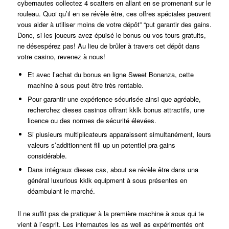
cybernautes collectez 4 scatters en allant en se promenant sur le
rouleau. Quoi qu’il en se révèle être, ces offres spéciales peuvent
vous aider à utiliser moins de votre dépôt” “put garantir des gains.
Donc, si les joueurs avez épuisé le bonus ou vos tours gratuits,
ne désespérez pas! Au lieu de brûler à travers cet dépôt dans
votre casino, revenez à nous!
Et avec l’achat du bonus en ligne Sweet Bonanza, cette
machine à sous peut être très rentable.
Pour garantir une expérience sécurisée ainsi que agréable,
recherchez dieses casinos offrant kklk bonus attractifs, une
licence ou des normes de sécurité élevées.
Si plusieurs multiplicateurs apparaissent simultanément, leurs
valeurs s’additionnent fill up un potentiel pra gains
considérable.
Dans intégraux dieses cas, about se révèle être dans una
général luxurious kklk equipment à sous présentes en
déambulant le marché.
Il ne suffit pas de pratiquer à la première machine à sous qui te
vient à l’esprit. Les internautes les as well as expérimentés ont