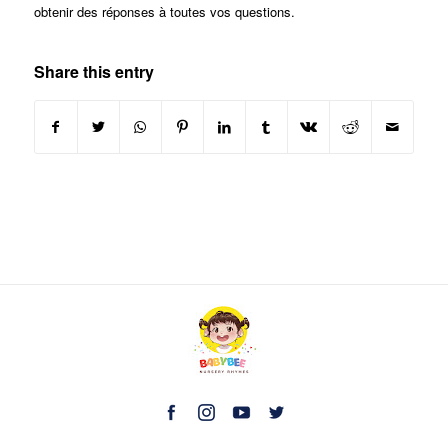
obtenir des réponses à toutes vos questions.
Share this entry