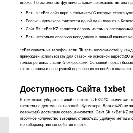
игрока. По остальным функциональным возможностям она пра
Есть в 1xBet лайв пари в события%2C которые стартанул
Роспись букмекера считается одной один лучших в Казахс
Сайт БК 1xBet KZ является словом из самых посещаемый 
Есть несколько способов неподалеку в личный кабинет че
1xBet скачать на телефон если ПК есть возможностей у каж
принужден использовать для ставок не основной адрес%2C а 
только региональными блокировками. Основной портал быва
также а связи с перегрузкой серверов из-за особого количест
Доступность Сайта 1xbet
В том может убедиться иной посетитель БК%2C пролистав г
касательно деятельности онлайн букмекера. Важно%2C не зар
юзеры%2C достигшие совершеннолетия. Сайт БК 1xBet KZ яв
огромное количество выгодных ставок%2C удобную методы оп
же киберспортивные события в сети.
1xbet Pour Android Télécharge L’apk