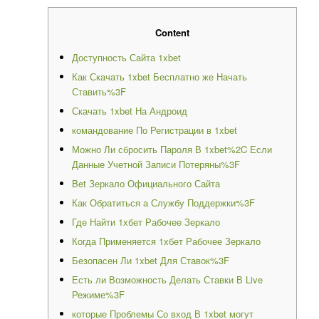
Content
Доступность Сайта 1xbet
Как Скачать 1xbet Бесплатно же Начать
Ставить%3F
Скачать 1xbet На Андроид
командование По Регистрации в 1xbet
Можно Ли сбросить Пароля В 1xbet%2C Если
Данные Учетной Записи Потеряны%3F
Bet Зеркало Официального Сайта
Как Обратиться а Службу Поддержки%3F
Где Найти 1хбет Рабочее Зеркало
Когда Применяется 1хбет Рабочее Зеркало
Безопасен Ли 1xbet Для Ставок%3F
Есть ли Возможность Делать Ставки В Live
Режиме%3F
которые Проблемы Со вход В 1xbet могут