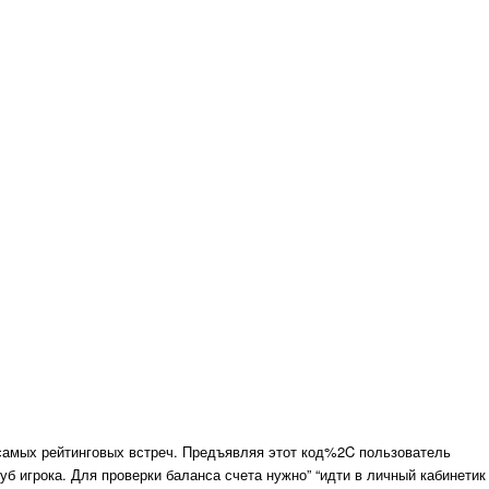
амых рейтинговых встреч. Предъявляя этот код%2C пользователь
б игрока. Для проверки баланса счета нужно” “идти в личный кабинетик