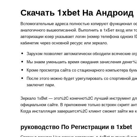
Скачать 1xbet На Андроид
Вспомогательные адреса полностью копируют функционал оф
аналогичного вышеописанной. Выполнить в 1хБет вход или то
авторизации юзер указывает логин (номер телефона одноиз I
кабинетик через основной ресурс или зеркало.
Зарухом позволяет автоматически обходили всяческие ог
Мы знаем уменьшить время ожидания зачисления денег%2C
Кроме просмотра сайта со стационарного компьютера бук
После этого можно будет урегулировать со спортивной д
заключит пари.
Зеркало 1xBet — это%2C конечно%2C лучший инструмент для
официальном сайте. В приложение только встроен скрипт ант
Когда инсталляция завершится%2C клиент сможет зайти же 
руководство По Регистрации в 1xbet
Ставки в режиме Live можно совершить в 1xBet выпуклый су