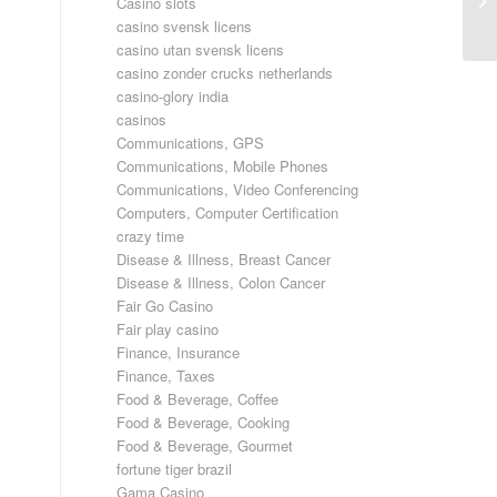
Casino slots
Jo
casino svensk licens
casino utan svensk licens
casino zonder crucks netherlands
casino-glory india
casinos
Communications, GPS
Communications, Mobile Phones
Communications, Video Conferencing
Computers, Computer Certification
crazy time
Disease & Illness, Breast Cancer
Disease & Illness, Colon Cancer
Fair Go Casino
Fair play casino
Finance, Insurance
Finance, Taxes
Food & Beverage, Coffee
Food & Beverage, Cooking
Food & Beverage, Gourmet
fortune tiger brazil
Gama Casino