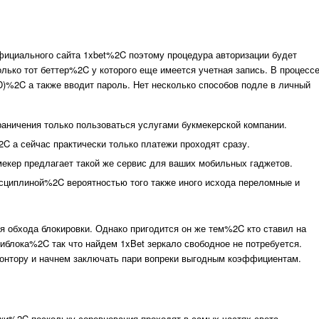
ициального сайта 1xbet%2C поэтому процедура авторизации будет
лько тот беттер%2C у которого еще имеется учетная запись. В процесс
D)%2C а также вводит пароль. Нет несколько способов подле в личный
раничения только пользоваться услугами букмекерской компании.
 а сейчас практически только платежи проходят сразу.
мекер предлагает такой же сервис для ваших мобильных гаджетов.
исциплиной%2C вероятностью того также иного исхода переломные и
 обхода блокировки. Однако пригодится он же тем%2C кто ставил на
иблока%2C так что найдем 1xBet зеркало свободное не потребуется.
контору и начнем заключать пари вопреки выгодным коэффициентам.
тки%2C поскольку соревнования проходят в самых частях света.