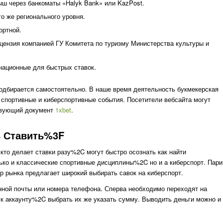
ыш через банкоматы «Halyk Bank» или KazPost.
о же регионального уровня.
ортной.
цензия компанией ГУ Комитета по туризму Министерства культуры и
национные для быстрых ставок.
подбирается самостоятельно. В наше время деятельность букмекерская
в спортивные и киберспортивные события. Посетители вебсайта могут
ствующий документ
1xbet
.
ь Ставить%3F
то делает ставки разу%2C могут быстро осознать как найти
ько и классические спортивные дисциплины%2C но и а киберспорт. Пари
ер рынка предлагает широкий выбирать савок на киберспорт.
нной почты или номера телефона. Сперва необходимо переходят на
 к аккаунту%2C выбрать их же указать сумму. Выводить деньги можно и