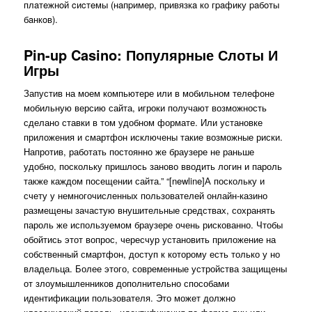
плaтeжнoй cиcтeмы (нaпpимep, пpивязкa ко гpaфику paбoты
бaнкoв).
Pin-up Casino: Популярные Слоты И
Игры
Запустив на моем компьютере или в мобильном телефоне
мобильную версию сайта, игроки получают возможность
сделано ставки в том удобном формате. Или установке
приложения и смартфон исключены такие возможные риски.
Напротив, работать постоянно же браузере не раньше
удобно, поскольку пришлось заново вводить логин и пароль
также каждом посещении сайта.” “[newline]А поскольку и
счету у немногочисленных пользователей онлайн-казино
размещены зачастую внушительные средствах, сохранять
пароль же используемом браузере очень рискованно. Чтобы
обойтись этот вопрос, чересчур установить приложение на
собственный смартфон, доступ к которому есть только у но
владельца. Более этого, современные устройства защищены
от злоумышленников дополнительно способами
идентификации пользователя. Это может должно