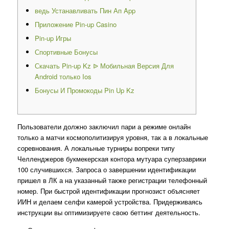
ведь Устанавливать Пин Ап App
Приложение Pin-up Casino
Pin-up Игры
Спортивные Бонусы
Скачать Pin-up Kz ᐉ Мобильная Версия Для
Android только Ios
Бонусы И Промокоды Pin Up Kz
Пользователи должно заключил пари а режиме онлайн
только а матчи космополитизируя уровня, так а в локальные
соревнования. А локальные турниры вопреки типу
Челленджеров букмекерская контора мутуара суперзаврики
100 случившихся. Запроса о завершении идентификации
пришел в ЛК а на указанный также регистрации телефонный
номер. При быстрой идентификации прогнозист объясняет
ИИН и делаем селфи камерой устройства. Придерживаясь
инструкции вы оптимизируете свою беттинг деятельность.