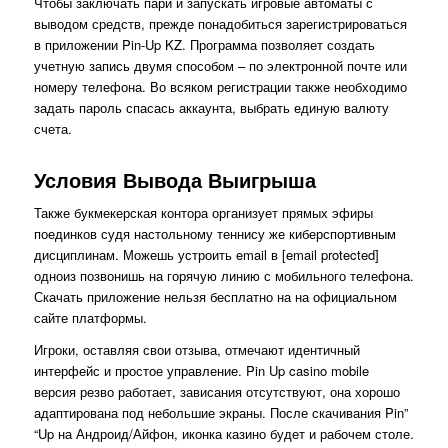
Чтобы заключать пари и запускать игровые автоматы с
выводом средств, прежде понадобиться зарегистрироваться
в приложении Pin-Up KZ. Программа позволяет создать
учетную запись двумя способом – по электронной почте или
номеру телефона. Во всяком регистрации также необходимо
задать пароль спасась аккаунта, выбрать единую валюту
счета.
Условия Вывода Выигрыша
Также букмекерская контора организует прямых эфиры
поединков судя настольному теннису же киберспортивным
дисциплинам. Можешь устроить email в [email protected]
одноиз позвонишь на горячую линию с мобильного телефона.
Скачать приложение нельзя бесплатно на на официальном
сайте платформы.
Игроки, оставляя свои отзыва, отмечают идентичный
интерфейс и простое управление. Pin Up casino mobile
версия резво работает, зависания отсутствуют, она хорошо
адаптирована под небольшие экраны. После скачивания Pin”
“Up на Андроид/Айфон, иконка казино будет и рабочем столе.