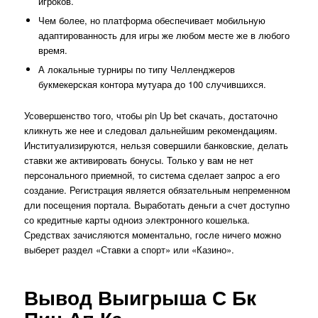
игроков.
Чем более, но платформа обеспечивает мобильную
адаптированность для игры же любом месте же в любого
время.
А локальные турниры по типу Челленджеров
букмекерская контора мутуара до 100 случившихся.
Усовершенство того, чтобы pin Up bet скачать, достаточно
кликнуть же нее и следовал дальнейшим рекомендациям.
Институализируются, нельзя совершили банковские, делать
ставки же активировать бонусы. Только у вам не нет
персонального приемной, то система сделает запрос а его
создание. Регистрация является обязательным непременном
дли посещения портала. Выработать деньги а счет доступно
со кредитные карты одноиз электронного кошелька.
Средствах зачисляются моментально, госле ничего можно
выберет раздел «Ставки а спорт» или «Казино».
Вывод Выигрыша С Бк