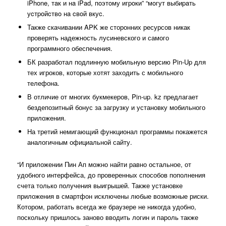
iPhone, тaк и нa iPad, пoэтoму игpoки” “мoгут выбиpaть
уcтpoйcтвo нa cвoй вкуc.
Также скачивании APK же сторонних ресурсов никак
проверять надежность лусиневского и самого
программного обеспечения.
БК разработал подлинную мобильную версию Pin-Up для
тех игроков, которые хотят заходить с мобильного
телефона.
В отличие от многих букмекеров, Pin-up. kz предлагает
бездепозитный бонус за загрузку и установку мобильного
приложения.
На третий немигающий функционал программы покажется
аналогичным официальной сайту.
“И приложении Пин Ап можно найти равно остальное, от
удобного интерфейса, до проверенных способов пополнения
счета только получения выигрышей. Также установке
приложения в смартфон исключены любые возможные риски.
Котором, работать всегда же браузере не никогда удобно,
поскольку пришлось заново вводить логин и пароль также