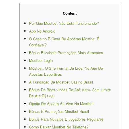
Content
Por Que Mostbet Não Está Funcionando?
App No Android
O Cassino E Casa De Apostas Mostbet É
Confiável?
Bônus Elizabeth Promoções Mais Atraentes
Mostbet Login
Mostbet: O Site Formal Da Líder No Ano De
Apostas Esportivas
A Fundação Da Mostbet Casino Brasil
Bônus De Boas-vindas De Até 125% Com Limite
De Até R$1700
Opção De Aposta Ao Vivo Na Mostbet
Bônus E Promoções Mostbet Brasil
Bônus Para Novatos E Jogadores Regulares
Como Baixar Mostbet No Telefone?