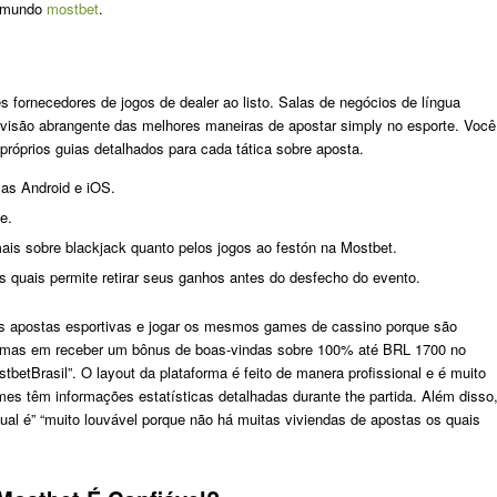
o mundo
mostbet
.
fornecedores de jogos de dealer ao listo. Salas de negócios de língua
a visão abrangente das melhores maneiras de apostar simply no esporte. Você
prios guias detalhados para cada tática sobre aposta.
mas Android e iOS.
e.
ais sobre blackjack quanto pelos jogos ao festón na Mostbet.
 os quais permite retirar seus ganhos antes do desfecho do evento.
as apostas esportivas e jogar os mesmos games de cassino porque são
oblemas em receber um bônus de boas-vindas sobre 100% até BRL 1700 no
betBrasil”. O layout da plataforma é feito de manera profissional e é muito
mes têm informações estatísticas detalhadas durante the partida. Além disso
ual é” “muito louvável porque não há muitas viviendas de apostas os quais