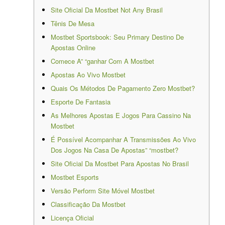
Site Oficial Da Mostbet Not Any Brasil
Tênis De Mesa
Mostbet Sportsbook: Seu Primary Destino De
Apostas Online
Comece A” “ganhar Com A Mostbet
Apostas Ao Vivo Mostbet
Quais Os Métodos De Pagamento Zero Mostbet?
Esporte De Fantasia
As Melhores Apostas E Jogos Para Cassino Na
Mostbet
É Possível Acompanhar A Transmissões Ao Vivo
Dos Jogos Na Casa De Apostas” “mostbet?
Site Oficial Da Mostbet Para Apostas No Brasil
Mostbet Esports
Versão Perform Site Móvel Mostbet
Classificação Da Mostbet
Licença Oficial