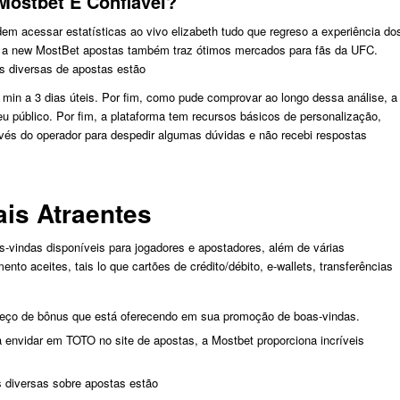
Mostbet É Confiável?
em acessar estatísticas ao vivo elizabeth tudo que regreso a experiência do
, a new MostBet apostas também traz ótimos mercados para fãs da UFC.
es diversas de apostas estão
in a 3 dias úteis. Por fim, como pude comprovar ao longo dessa análise, a
u público. Por fim, a plataforma tem recursos básicos de personalização,
ravés do operador para despedir algumas dúvidas e não recebi respostas
is Atraentes
vindas disponíveis para jogadores e apostadores, além de várias
o aceites, tais lo que cartões de crédito/débito, e-wallets, transferências
eço de bônus que está oferecendo em sua promoção de boas-vindas.
a envidar em TOTO no site de apostas, a Mostbet proporciona incríveis
s diversas sobre apostas estão