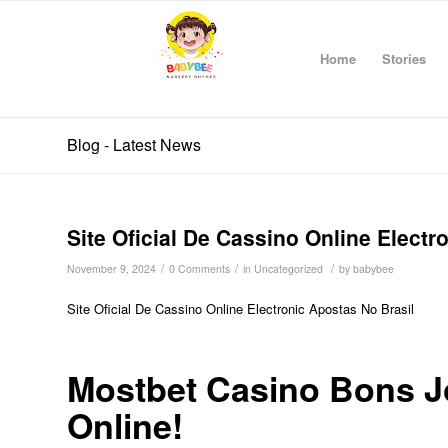
Home
Stories
Blog - Latest News
Site Oficial De Cassino Online Electr
/
/
/
November 9, 2024
0 Comments
in
Uncategorized
by
babybee
Site Oficial De Cassino Online Electronic Apostas No Brasil
Mostbet Casino Bons 
Online!