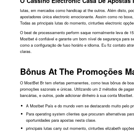
O Cassino Electronic Casa De Apostas 
lutas, em mercados como handicap at the outros. Além disto, pod
apostadores única electronic emocionante. Assim como no boxe
Todas as principais lutas do momento, cinturões electronic opçõ
O beat de processamento perform saque normalmente leva de 15 m
Mostbet é confiável e garante um bom nível de segurança para se
como a configuração de fuso horário e idioma. Eu fiz contato at
claras.
Bônus At The Promoções Ma
O MostBet Br tem ofertas permanentes, como teus bônus de boas-
promoções sazonais e únicas. Utilizando um 2 métodos de pagament
bancárias, e outros, pode adicionar dinheiro à sua conta Mostbet.
A Mostbet País e do mundo vem se destacando muito pelo pr
Para operating system clientes que procuram alternativas par
oportunidades para apostas nesta clase.
principais lutas carry out momento, cinturões elizabeth opçõe