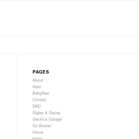
PAGES
About
Arpo
BabyBee
Contact
DAD
Digley & Dazey
Gecko’s Garage
Go Buster
Home
KiiYii