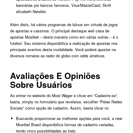
bancárias por bancos famosos, Visa/MasterCard, Skrill
elizabeth Neteller.
Além disto, há vários programas de bônus em virtude de jogos
de apostas e cassinos. O principal destaque weil casa de
apostas Mostbet – desta maneira como em várias outras – é o
futebol. Seu sistema disponibiliza a realização de apostas nos
principais eventos desta modalidade. Você poderá apostar na
diversos torneios ao redor do globo com odds atrativos.
Avaliações E Opiniões
Sobre Usuários
Ao entrar no website do Most Wager e clicar em “Cadastre-se”,
basta, simply no formulário que revelarse, escolher “Pelas Redes
Sociais” como opção de cadastro. Assim, basta clicar no
Buscando proporcionar as melhores opções para você, a new
Mostbet Brasil disponibiliza formas de cadastro variadas,
tendo cinco possibilidades ao todo.