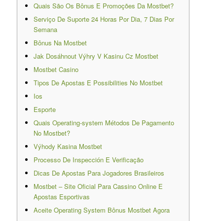
Quais São Os Bônus E Promoções Da Mostbet?
Serviço De Suporte 24 Horas Por Dia, 7 Dias Por
Semana
Bônus Na Mostbet
Jak Dosáhnout Výhry V Kasinu Cz Mostbet
Mostbet Casino
Tipos De Apostas E Possibilities No Mostbet
Ios
Esporte
Quais Operating-system Métodos De Pagamento
No Mostbet?
Výhody Kasina Mostbet
Processo De Inspección E Verificação
Dicas De Apostas Para Jogadores Brasileiros
Mostbet – Site Oficial Para Cassino Online E
Apostas Esportivas
Aceite Operating System Bônus Mostbet Agora