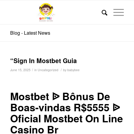
Blog - Latest News
“Sign In Mostbet Guia
/
/
June 15, 2025
in
Uncategorized
by
babybee
Mostbet ᐉ Bônus De
Boas-vindas R$5555 ᐉ
Oficial Mostbet On Line
Casino Br