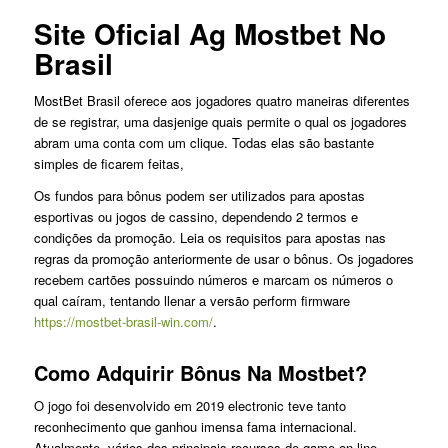
Site Oficial Ag Mostbet No
Brasil
MostBet Brasil oferece aos jogadores quatro maneiras diferentes
de se registrar, uma dasjenige quais permite o qual os jogadores
abram uma conta com um clique. Todas elas são bastante
simples de ficarem feitas,
Os fundos para bônus podem ser utilizados para apostas
esportivas ou jogos de cassino, dependendo 2 termos e
condições da promoção. Leia os requisitos para apostas nas
regras da promoção anteriormente de usar o bônus. Os jogadores
recebem cartões possuindo números e marcam os números o
qual caíram, tentando llenar a versão perform firmware
https://mostbet-brasil-win.com/
.
Como Adquirir Bônus Na Mostbet?
O jogo foi desenvolvido em 2019 electronic teve tanto
reconhecimento que ganhou imensa fama internacional.
Atualmente, vários dos principais recursos de game on-line