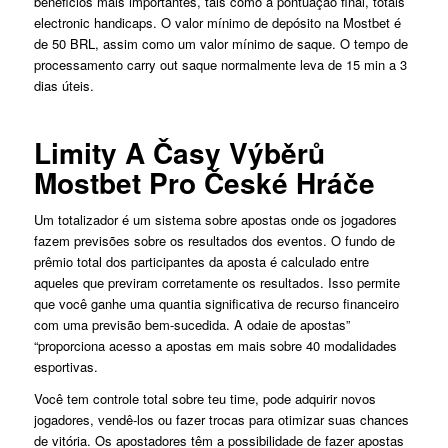
beneficios mais importantes, tais como a pontuação final, totais
electronic handicaps. O valor mínimo de depósito na Mostbet é
de 50 BRL, assim como um valor mínimo de saque. O tempo de
processamento carry out saque normalmente leva de 15 min a 3
dias úteis.
Limity A Časy Výběrů
Mostbet Pro České Hráče
Um totalizador é um sistema sobre apostas onde os jogadores
fazem previsões sobre os resultados dos eventos. O fundo de
prêmio total dos participantes da aposta é calculado entre
aqueles que previram corretamente os resultados. Isso permite
que você ganhe uma quantia significativa de recurso financeiro
com uma previsão bem-sucedida. A odaie de apostas”
“proporciona acesso a apostas em mais sobre 40 modalidades
esportivas.
Você tem controle total sobre teu time, pode adquirir novos
jogadores, vendê-los ou fazer trocas para otimizar suas chances
de vitória. Os apostadores têm a possibilidade de fazer apostas