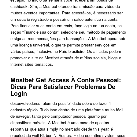
cashback. Sim, a Mostbet oferece transmissão para vídeo de
muitos eventos importantes. Para acessá-los, é necessário ser
um usuário registrado e possuir um saldo autentico na conta.
Para financiar suas conta em reais, faça login na tua conta, na
seção “Financie sua conta”, selecione seu método de pagamento
e siga as recomendações para transações. A Mostbet opera sob
uma licença universal, o que te permite prestar serviços em
vários países, inclusive no País brasileiro. Os afiliados podem
promover o site da Mostbet através de mídias sociais, blogs e
internet sites temáticos.
Mostbet Get Access À Conta Pessoal:
Dicas Para Satisfacer Problemas De
Login
desenvolvedores, além da possibilidade sobre se fazer 1
cadastro rápido. Tudo isso dentro de uma plataforma muito fácil
de navegar, tanto pelo computador pessoal quanto por
dispositivos móveis. A Mostbet é uma casa de apostas
esportivas que atua simply no mercado desde this year, é
propriedade weil Bizbon N. Versus. E deu operating system seus