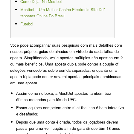
Como Dejar Na Mostbet
Mostbet – Um Melhor Casino Electronic Site De”
“apostas Online Do Brasil
Futebol
Você pode acompanhar suas pesquisas com mais detalhes com
nossos próprios guias detalhados em virtude de cada tática de
aposta. Simplificando, while apostas múltiplas são apostas em 2
ou mais beneficios. Uma aposta dupla pode conter a couple of
seleções vencedoras sobre corrida separadas, enquanto uma
aposta tripla pode conter several apostas principais combinadas
em uma aposta.
Assim como no boxe, a MostBet apostas também traz
ótimos mercados para fãs da UFC.
Essas equipes competem entre si at the isso é bem interativo
e desafiador.
Depois que uma conta é criada, todos os jogadores devem
passar por uma verificação afin de garantir que têm 18 anos