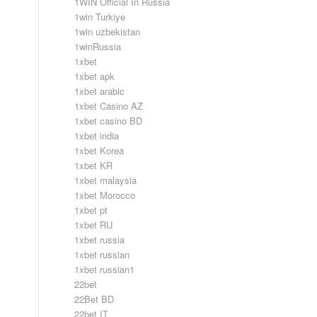
1WIN Official In Russia
1win Turkiye
1win uzbekistan
1winRussia
1xbet
1xbet apk
1xbet arabic
1xbet Casino AZ
1xbet casino BD
1xbet india
1xbet Korea
1xbet KR
1xbet malaysia
1xbet Morocco
1xbet pt
1xbet RU
1xbet russia
1xbet russian
1xbet russian1
22bet
22Bet BD
22bet IT