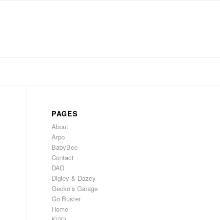
PAGES
About
Arpo
BabyBee
Contact
DAD
Digley & Dazey
Gecko’s Garage
Go Buster
Home
KiiYii