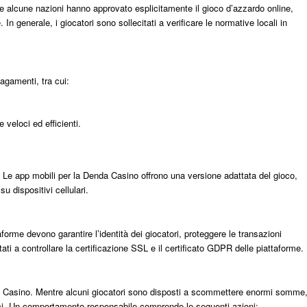
e alcune nazioni hanno approvato esplicitamente il gioco d’azzardo online,
 In generale, i giocatori sono sollecitati a verificare le normative locali in
agamenti, tra cui:
veloci ed efficienti.
. Le app mobili per la Denda Casino offrono una versione adattata del gioco,
u dispositivi cellulari.
orme devono garantire l’identità dei giocatori, proteggere le transazioni
itati a controllare la certificazione SSL e il certificato GDPR delle piattaforme.
da Casino. Mentre alcuni giocatori sono disposti a scommettere enormi somme
omici. Un comportamento responsabile comprende le seguenti azioni: