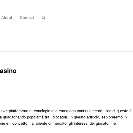
About
Contact
asino
nuove piattaforme e tecnologie che emergono continuamente. Una di queste è
guadagnando popolarità tra i giocatori. In questo articolo, esploreremo in
e e il concetto, l’ambiente di mercato, gli interessi dei giocatori, le