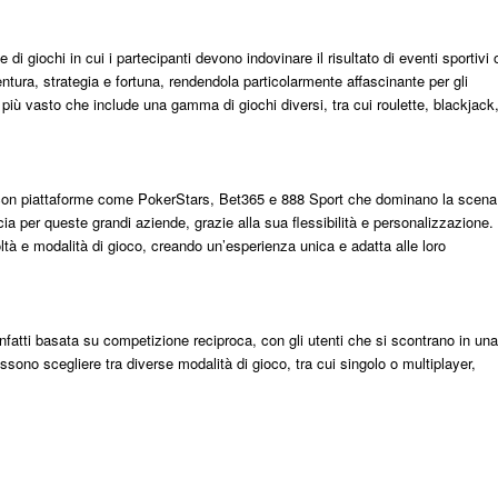
giochi in cui i partecipanti devono indovinare il risultato di eventi sportivi 
ura, strategia e fortuna, rendendola particolarmente affascinante per gli
iù vasto che include una gamma di giochi diversi, tra cui roulette, blackjack
con piattaforme come PokerStars, Bet365 e 888 Sport che dominano la scena
per queste grandi aziende, grazie alla sua flessibilità e personalizzazione. 
ficoltà e modalità di gioco, creando un’esperienza unica e adatta alle loro
infatti basata su competizione reciproca, con gli utenti che si scontrano in una
ssono scegliere tra diverse modalità di gioco, tra cui singolo o multiplayer,