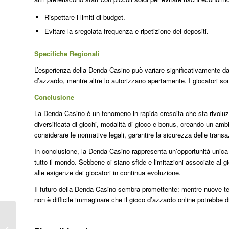
Rispettare i limiti di budget.
Evitare la sregolata frequenza e ripetizione dei depositi.
Specifiche Regionali
L’esperienza della Denda Casino può variare significativamente da u
d’azzardo, mentre altre lo autorizzano apertamente. I giocatori son
Conclusione
La Denda Casino è un fenomeno in rapida crescita che sta rivol
diversificata di giochi, modalità di gioco e bonus, creando un amb
considerare le normative legali, garantire la sicurezza delle trans
In conclusione, la Denda Casino rappresenta un’opportunità unica p
tutto il mondo. Sebbene ci siano sfide e limitazioni associate al
alle esigenze dei giocatori in continua evoluzione.
Il futuro della Denda Casino sembra promettente: mentre nuove tec
non è difficile immaginare che il gioco d’azzardo online potrebbe 
Мостбет Логин: Ставки На Спорт и