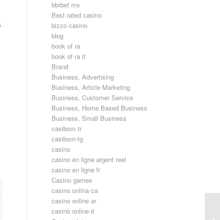
bbrbet mx
Best rated casino
s
bizzo casino
blog
book of ra
book of ra it
Brand
Business, Advertising
Business, Article Marketing
Business, Customer Service
Business, Home Based Business
Business, Small Business
casibom tr
casibom-tg
casino
casino en ligne argent reel
casino en ligne fr
Casino games
casino onlina ca
casino online ar
Re
casinò online it
de