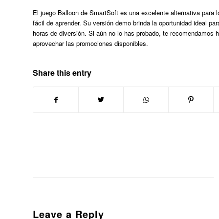
El juego Balloon de SmartSoft es una excelente alternativa para 
fácil de aprender. Su versión demo brinda la oportunidad ideal pa
horas de diversión. Si aún no lo has probado, te recomendamos h
aprovechar las promociones disponibles.
Share this entry
Leave a Reply