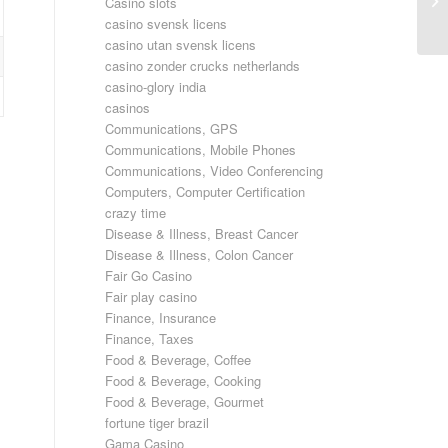
Casino slots
Ec
casino svensk licens
casino utan svensk licens
casino zonder crucks netherlands
casino-glory india
casinos
Communications, GPS
Communications, Mobile Phones
Communications, Video Conferencing
Computers, Computer Certification
crazy time
Disease & Illness, Breast Cancer
Disease & Illness, Colon Cancer
Fair Go Casino
Fair play casino
Finance, Insurance
Finance, Taxes
Food & Beverage, Coffee
Food & Beverage, Cooking
Food & Beverage, Gourmet
fortune tiger brazil
Gama Casino