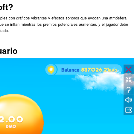
oft?
ples con gráficos vibrantes y efectos sonoros que evocan una atmósfera
 que se inflan mientras los premios potenciales aumentan, y el jugador debe
ulado.
uario