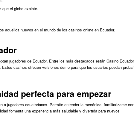
a.
e que el globo explote.
dos aquellos nuevos en el mundo de los casinos online en Ecuador.
ador
ceptan jugadores de Ecuador. Entre los más destacados están Casino Ecuador
n. Estos casinos ofrecen versiones demo para que los usuarios puedan probar
nidad perfecta para empezar
n a jugadores ecuatorianos. Permite entender la mecánica, familiarizarse co
odalidad fomenta una experiencia más saludable y divertida para nuevos