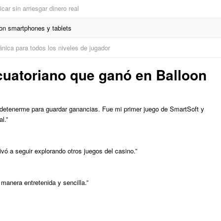
car sin arriesgar dinero real
on smartphones y tablets
nica para todos los niveles de jugador
cuatoriano que ganó en Balloon
 detenerme para guardar ganancias. Fue mi primer juego de SmartSoft y
l.”
vó a seguir explorando otros juegos del casino.”
manera entretenida y sencilla.”