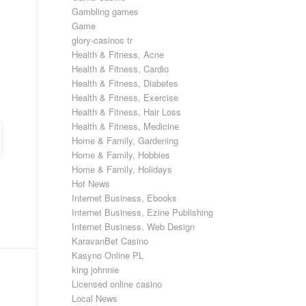
Gambling games
Game
glory-casinos tr
Health & Fitness, Acne
Health & Fitness, Cardio
Health & Fitness, Diabetes
Health & Fitness, Exercise
Health & Fitness, Hair Loss
Health & Fitness, Medicine
Home & Family, Gardening
Home & Family, Hobbies
Home & Family, Holidays
Hot News
Internet Business, Ebooks
Internet Business, Ezine Publishing
Internet Business, Web Design
KaravanBet Casino
Kasyno Online PL
king johnnie
Licensed online casino
Local News