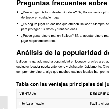
Preguntas frecuentes sobre
¿Puedo jugar Balloon desde mi celular? Sí, Balloon está optim
del juego en cualquier lugar.
¿Es seguro jugar en casinos que ofrecen Balloon? Siempre se 
para proteger tus datos y transacciones.
¿Puedo ganar dinero real en Balloon? Sí, al apostar dinero re
jugar responsablemente.
Análisis de la popularidad 
Balloon ha ganado mucha popularidad en Ecuador gracias a su ac
cualquier jugador pueda entenderlo y disfrutarlo rápidamente. Otro
comprometer dinero, algo que muchos casinos locales han promo
Tabla con las ventajas principales del 
VENTAJA
DESCRIPC
Interfaz amigable
Facilita el a
Reseña Completa del Juego Balloon
de SmartSoft para Jugadores en