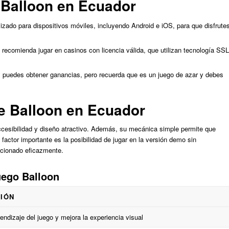
 Balloon en Ecuador
izado para dispositivos móviles, incluyendo Android e iOS, para que disfrute
recomienda jugar en casinos con licencia válida, que utilizan tecnología SSL
al puedes obtener ganancias, pero recuerda que es un juego de azar y debes
de Balloon en Ecuador
cesibilidad y diseño atractivo. Además, su mecánica simple permite que
 factor importante es la posibilidad de jugar en la versión demo sin
cionado eficazmente.
juego Balloon
IÓN
prendizaje del juego y mejora la experiencia visual