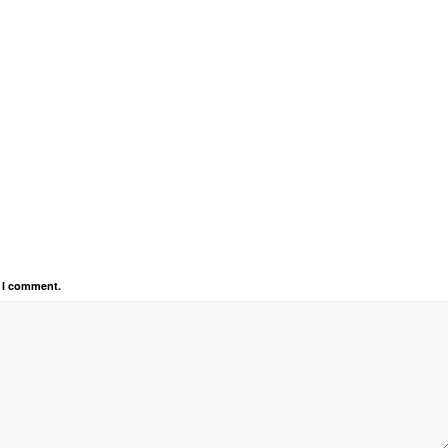
e I comment.