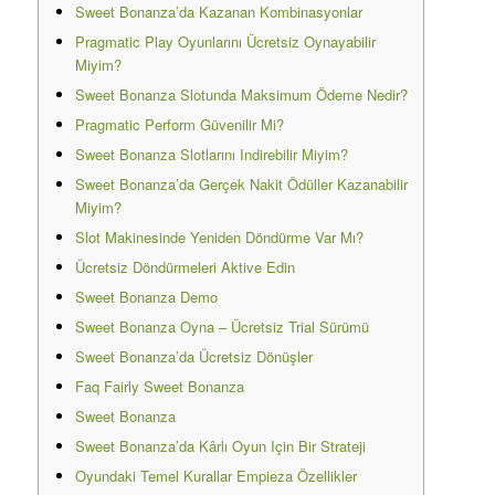
Sweet Bonanza’da Kazanan Kombinasyonlar
Pragmatic Play Oyunlarını Ücretsiz Oynayabilir
Miyim?
Sweet Bonanza Slotunda Maksimum Ödeme Nedir?
Pragmatic Perform Güvenilir Mi?
Sweet Bonanza Slotlarını Indirebilir Miyim?
Sweet Bonanza’da Gerçek Nakit Ödüller Kazanabilir
Miyim?
Slot Makinesinde Yeniden Döndürme Var Mı?
Ücretsiz Döndürmeleri Aktive Edin
Sweet Bonanza Demo
Sweet Bonanza Oyna – Ücretsiz Trial Sürümü
Sweet Bonanza’da Ücretsiz Dönüşler
Faq Fairly Sweet Bonanza
Sweet Bonanza
Sweet Bonanza’da Kârlı Oyun Için Bir Strateji
Oyundaki Temel Kurallar Empieza Özellikler