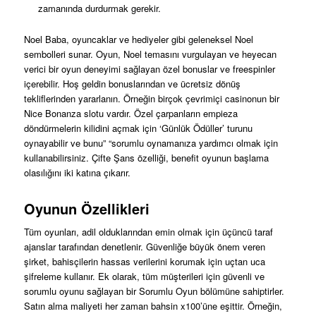
zamanında durdurmak gerekir.
Noel Baba, oyuncaklar ve hediyeler gibi geleneksel Noel
sembolleri sunar. Oyun, Noel temasını vurgulayan ve heyecan
verici bir oyun deneyimi sağlayan özel bonuslar ve freespinler
içerebilir. Hoş geldin bonuslarından ve ücretsiz dönüş
tekliflerinden yararlanın. Örneğin birçok çevrimiçi casinonun bir
Nice Bonanza slotu vardır. Özel çarpanların empieza
döndürmelerin kilidini açmak için ‘Günlük Ödüller’ turunu
oynayabilir ve bunu” “sorumlu oynamanıza yardımcı olmak için
kullanabilirsiniz. Çifte Şans özelliği, benefit oyunun başlama
olasılığını iki katına çıkarır.
Oyunun Özellikleri
Tüm oyunları, adil olduklarından emin olmak için üçüncü taraf
ajanslar tarafından denetlenir. Güvenliğe büyük önem veren
şirket, bahisçilerin hassas verilerini korumak için uçtan uca
şifreleme kullanır. Ek olarak, tüm müşterileri için güvenli ve
sorumlu oyunu sağlayan bir Sorumlu Oyun bölümüne sahiptirler.
Satın alma maliyeti her zaman bahsin x100’üne eşittir. Örneğin,