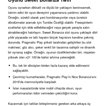
Oyunu oynarken dikkatli ve ölçülü bir yaklaşım benimsemek,
tatmin edici bir oyun deneyimi yaşamanıza yardımcı olabilir.
Örneğin, sürekli olarak yeni kombinasyonlar veya ücretsiz
döndürmeler aramak için Tumble Özelliği olabilir. Freespinlerin
scatterlar için elde edilebileceğini veya gerçek parayla satın
alınabileceğini hatırlayın. Sweet Bonanza slot oyunu yaklaşık dört
yıldır piyasada ve tatlı hayatın birçok hayranını kendine çekmiş
durumda. Pragmatic Play şirketi tarafından geliştirilen bu slot
makinesi, göz alıcı, şeker renkli bir tasarıma sahiptir ve dinamik
bir oynanış sağlar. Örneğin, oyunun özelliklerinden biri, nispeten
yüksek olan x21 100’de bahsi artırma yeteneğidir.
Bu, tek bir dönüşten birden fazla kazanç elde edilmesini
sağlayabilir.
Çevrimiçi kumarhaneler, Pragmatic Play’in Nice Bonanza’sını
2019’da memnuniyetle karşıladı.
İster masaüstünde ister mobil cihazda olsun, oyun
performanstan ödün vermeden çekiciliğini korur.
Kazanmak için tatlıları birleştirmeniz gereken arka arkaya üç