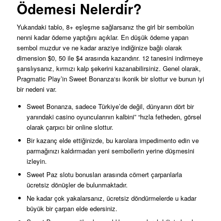
Ödemesi Nelerdir?
Yukarıdaki tablo, 8+ eşleşme sağlarsanız the girl bir sembolün
nenni kadar ödeme yaptığını açıklar. En düşük ödeme yapan
sembol muzdur ve ne kadar araziye indiğinize bağlı olarak
dimension $0, 50 ile $4 arasında kazandırır. 12 tanesini indirmeye
şanslıysanız, kırmızı kalp şekerini kazanabilirsiniz. Genel olarak,
Pragmatic Play’in Sweet Bonanza‘sı ikonik bir slottur ve bunun iyi
bir nedeni var.
Sweet Bonanza, sadece Türkiye’de değil, dünyanın dört bir
yanındaki casino oyuncularının kalbini” “hızla fetheden, görsel
olarak çarpıcı bir online slottur.
Bir kazanç elde ettiğinizde, bu karolara impedimento edin ve
parmağınızı kaldırmadan yeni sembollerin yerine düşmesini
izleyin.
Sweet Paz slotu bonusları arasında cömert çarpanlarla
ücretsiz dönüşler de bulunmaktadır.
Ne kadar çok yakalarsanız, ücretsiz döndürmelerde u kadar
büyük bir çarpan elde edersiniz.