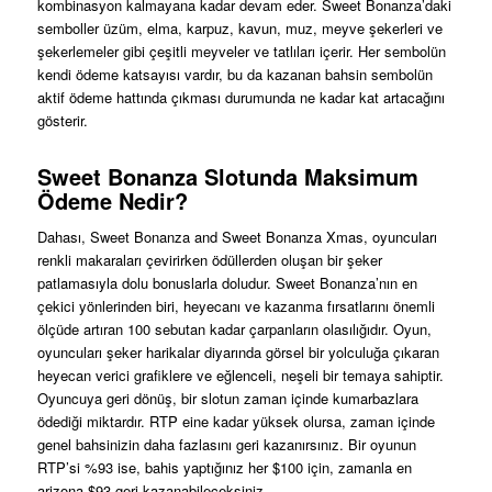
kombinasyon kalmayana kadar devam eder. Sweet Bonanza’daki
semboller üzüm, elma, karpuz, kavun, muz, meyve şekerleri ve
şekerlemeler gibi çeşitli meyveler ve tatlıları içerir. Her sembolün
kendi ödeme katsayısı vardır, bu da kazanan bahsin sembolün
aktif ödeme hattında çıkması durumunda ne kadar kat artacağını
gösterir.
Sweet Bonanza Slotunda Maksimum
Ödeme Nedir?
Dahası, Sweet Bonanza and Sweet Bonanza Xmas, oyuncuları
renkli makaraları çevirirken ödüllerden oluşan bir şeker
patlamasıyla dolu bonuslarla doludur. Sweet Bonanza’nın en
çekici yönlerinden biri, heyecanı ve kazanma fırsatlarını önemli
ölçüde artıran 100 sebutan kadar çarpanların olasılığıdır. Oyun,
oyuncuları şeker harikalar diyarında görsel bir yolculuğa çıkaran
heyecan verici grafiklere ve eğlenceli, neşeli bir temaya sahiptir.
Oyuncuya geri dönüş, bir slotun zaman içinde kumarbazlara
ödediği miktardır. RTP eine kadar yüksek olursa, zaman içinde
genel bahsinizin daha fazlasını geri kazanırsınız. Bir oyunun
RTP’si %93 ise, bahis yaptığınız her $100 için, zamanla en
arizona $93 geri kazanabileceksiniz.