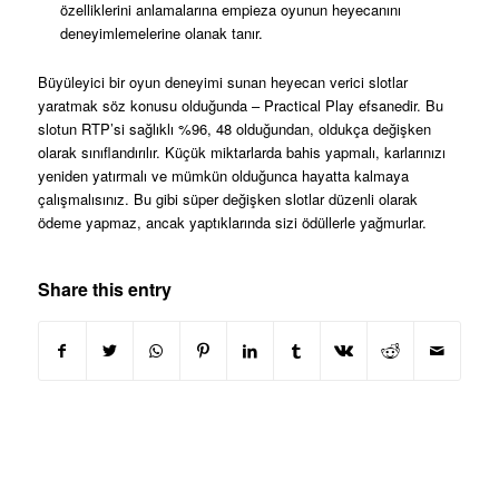
özelliklerini anlamalarına empieza oyunun heyecanını
deneyimlemelerine olanak tanır.
Büyüleyici bir oyun deneyimi sunan heyecan verici slotlar
yaratmak söz konusu olduğunda – Practical Play efsanedir. Bu
slotun RTP’si sağlıklı %96, 48 olduğundan, oldukça değişken
olarak sınıflandırılır. Küçük miktarlarda bahis yapmalı, karlarınızı
yeniden yatırmalı ve mümkün olduğunca hayatta kalmaya
çalışmalısınız. Bu gibi süper değişken slotlar düzenli olarak
ödeme yapmaz, ancak yaptıklarında sizi ödüllerle yağmurlar.
Share this entry