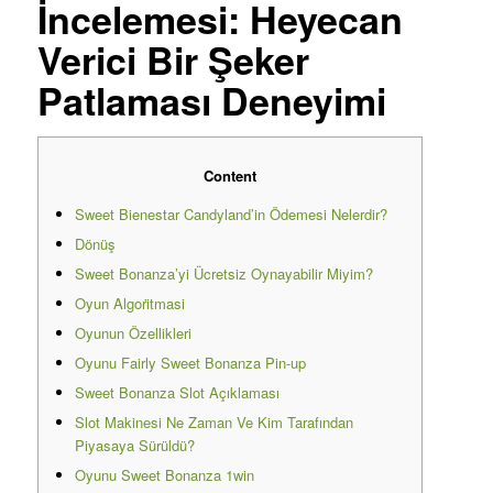
İncelemesi: Heyecan
Verici Bir Şeker
Patlaması Deneyimi
Content
Sweet Bienestar Candyland’in Ödemesi Nelerdir?
Dönüş
Sweet Bonanza’yi Ücretsiz Oynayabilir Miyim?
Oyun Algori̇tmasi
Oyunun Özellikleri
Oyunu Fairly Sweet Bonanza Pin-up
Sweet Bonanza Slot Açıklaması
Slot Makinesi Ne Zaman Ve Kim Tarafından
Piyasaya Sürüldü?
Oyunu Sweet Bonanza 1win