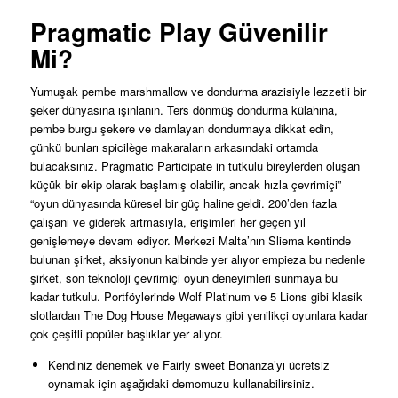
Pragmatic Play Güvenilir
Mi?
Yumuşak pembe marshmallow ve dondurma arazisiyle lezzetli bir
şeker dünyasına ışınlanın. Ters dönmüş dondurma külahına,
pembe burgu şekere ve damlayan dondurmaya dikkat edin,
çünkü bunları spicilège makaraların arkasındaki ortamda
bulacaksınız. Pragmatic Participate in tutkulu bireylerden oluşan
küçük bir ekip olarak başlamış olabilir, ancak hızla çevrimiçi”
“oyun dünyasında küresel bir güç haline geldi. 200’den fazla
çalışanı ve giderek artmasıyla, erişimleri her geçen yıl
genişlemeye devam ediyor. Merkezi Malta’nın Sliema kentinde
bulunan şirket, aksiyonun kalbinde yer alıyor empieza bu nedenle
şirket, son teknoloji çevrimiçi oyun deneyimleri sunmaya bu
kadar tutkulu. Portföylerinde Wolf Platinum ve 5 Lions gibi klasik
slotlardan The Dog House Megaways gibi yenilikçi oyunlara kadar
çok çeşitli popüler başlıklar yer alıyor.
Kendiniz denemek ve Fairly sweet Bonanza’yı ücretsiz
oynamak için aşağıdaki demomuzu kullanabilirsiniz.