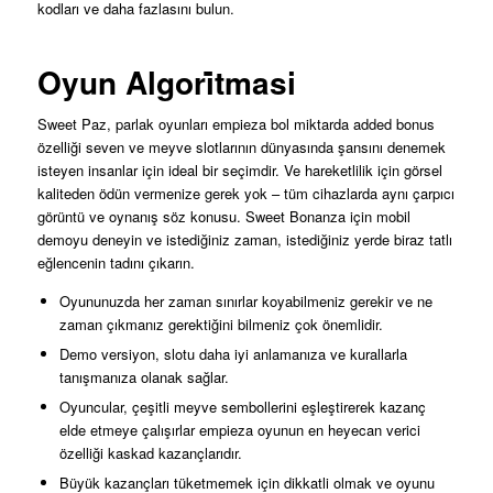
kodları ve daha fazlasını bulun.
Oyun Algori̇tmasi
Sweet Paz, parlak oyunları empieza bol miktarda added bonus
özelliği seven ve meyve slotlarının dünyasında şansını denemek
isteyen insanlar için ideal bir seçimdir. Ve hareketlilik için görsel
kaliteden ödün vermenize gerek yok – tüm cihazlarda aynı çarpıcı
görüntü ve oynanış söz konusu. Sweet Bonanza için mobil
demoyu deneyin ve istediğiniz zaman, istediğiniz yerde biraz tatlı
eğlencenin tadını çıkarın.
Oyununuzda her zaman sınırlar koyabilmeniz gerekir ve ne
zaman çıkmanız gerektiğini bilmeniz çok önemlidir.
Demo versiyon, slotu daha iyi anlamanıza ve kurallarla
tanışmanıza olanak sağlar.
Oyuncular, çeşitli meyve sembollerini eşleştirerek kazanç
elde etmeye çalışırlar empieza oyunun en heyecan verici
özelliği kaskad kazançlarıdır.
Büyük kazançları tüketmemek için dikkatli olmak ve oyunu