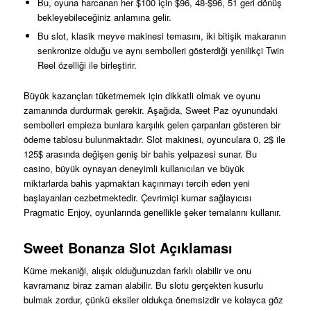
Bu, oyuna harcanan her $100 için $96, 48-$96, 51 geri dönüş
bekleyebileceğiniz anlamına gelir.
Bu slot, klasik meyve makinesi temasını, iki bitişik makaranın
senkronize olduğu ve aynı sembolleri gösterdiği yenilikçi Twin
Reel özelliği ile birleştirir.
Büyük kazançları tüketmemek için dikkatli olmak ve oyunu
zamanında durdurmak gerekir. Aşağıda, Sweet Paz oyunundaki
sembolleri empieza bunlara karşılık gelen çarpanları gösteren bir
ödeme tablosu bulunmaktadır. Slot makinesi, oyunculara 0, 2$ ile
125$ arasında değişen geniş bir bahis yelpazesi sunar. Bu
casino, büyük oynayan deneyimli kullanıcıları ve büyük
miktarlarda bahis yapmaktan kaçınmayı tercih eden yeni
başlayanları cezbetmektedir. Çevrimiçi kumar sağlayıcısı
Pragmatic Enjoy, oyunlarında genellikle şeker temalarını kullanır.
Sweet Bonanza Slot Açıklaması
Küme mekaniği, alışık olduğunuzdan farklı olabilir ve onu
kavramanız biraz zaman alabilir. Bu slotu gerçekten kusurlu
bulmak zordur, çünkü eksiler oldukça önemsizdir ve kolayca göz