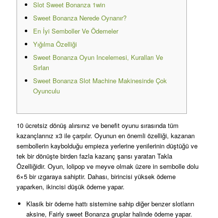
Slot Sweet Bonanza 1win
Sweet Bonanza Nerede Oynanır?
En İyi Semboller Ve Ödemeler
Yığılma Özelliği
Sweet Bonanza Oyun Incelemesi, Kuralları Ve
Sırları
Sweet Bonanza Slot Machine Makinesinde Çok
Oyunculu
10 ücretsiz dönüş alırsınız ve benefit oyunu sırasında tüm
kazançlarınız x3 ile çarpılır. Oyunun en önemli özelliği, kazanan
sembollerin kaybolduğu empieza yerlerine yenilerinin düştüğü ve
tek bir dönüşte birden fazla kazanç şansı yaratan Takla
Özelliğidir. Oyun, lolipop ve meyve olmak üzere in sembolle dolu
6×5 bir ızgaraya sahiptir. Dahası, birincisi yüksek ödeme
yaparken, ikincisi düşük ödeme yapar.
Klasik bir ödeme hattı sistemine sahip diğer benzer slotların
aksine, Fairly sweet Bonanza gruplar halinde ödeme yapar.