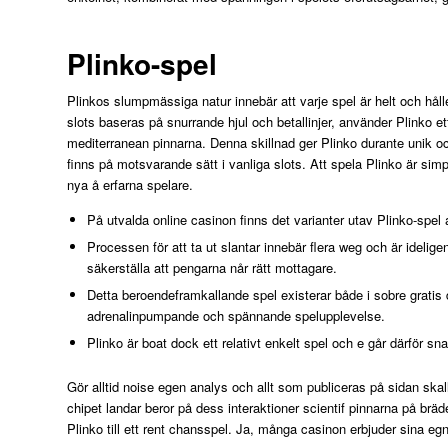
Plinko-spel
Plinkos slumpmässiga natur innebär att varje spel är helt och hålle
slots baseras på snurrande hjul och betallinjer, använder Plinko et
mediterranean pinnarna. Denna skillnad ger Plinko durante unik 
finns på motsvarande sätt i vanliga slots. Att spela Plinko är sim
nya å erfarna spelare.
På utvalda online casinon finns det varianter utav Plinko-spel a
Processen för att ta ut slantar innebär flera weg och är ideligen
säkerställa att pengarna når rätt mottagare.
Detta beroendeframkallande spel existerar både i sobre grati
adrenalinpumpande och spännande spelupplevelse.
Plinko är boat dock ett relativt enkelt spel och e går därför sn
Gör alltid noise egen analys och allt som publiceras på sidan skal
chipet landar beror på dess interaktioner scientif pinnarna på bräde
Plinko till ett rent chansspel. Ja, många casinon erbjuder sina eg