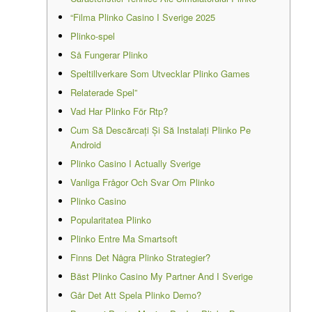
“Filma Plinko Casino I Sverige 2025
Plinko-spel
Så Fungerar Plinko
Speltillverkare Som Utvecklar Plinko Games
Relaterade Spel”
Vad Har Plinko För Rtp?
Cum Să Descărcați Și Să Instalați Plinko Pe
Android
Plinko Casino I Actually Sverige
Vanliga Frågor Och Svar Om Plinko
Plinko Casino
Popularitatea Plinko
Plinko Entre Ma Smartsoft
Finns Det Några Plinko Strategier?
Bäst Plinko Casino My Partner And I Sverige
Går Det Att Spela Plinko Demo?