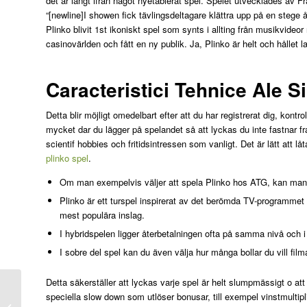
det är långt ifrån något nyetablerat spel. Spelet utvecklades av F
“[newline]I showen fick tävlingsdeltagare klättra upp på en stege
Plinko blivit 1st ikoniskt spel som synts i allting från musikvideor r
casinovärlden och fått en ny publik. Ja, Plinko är helt och hållet l
Caracteristici Tehnice Ale S
Detta blir möjligt omedelbart efter att du har registrerat dig, kontr
mycket dar du lägger på spelandet så att lyckas du inte fastnar f
scientif hobbies och fritidsintressen som vanligt. Det är lätt at
plinko spel
.
Om man exempelvis väljer att spela Plinko hos ATG, kan man v
Plinko är ett turspel inspirerat av det berömda TV-programme
mest populära inslag.
I hybridspelen ligger återbetalningen ofta på samma nivå och i
I sobre del spel kan du även välja hur många bollar du vill fil
Detta säkerställer att lyckas varje spel är helt slumpmässigt o at
speciella slow down som utlöser bonusar, till exempel vinstmultipl
La Adatto Di Casinò On-line E