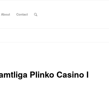
About
Contact
amtliga Plinko Casino I