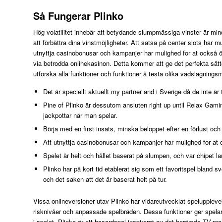
Så Fungerar Plinko
Hög volatilitet innebär att betydande slumpmässiga vinster är mind
att förbättra dina vinstmöjligheter. Att satsa på center slots har m
utnyttja casinobonusar och kampanjer har mulighed for at också 
via betrodda onlinekasinon. Detta kommer att ge det perfekta sätt
utforska alla funktioner och funktioner å testa olika vadslagnings
Det är speciellt aktuellt my partner and i Sverige då de inte är t
Pine of Plinko är dessutom ansluten right up until Relax Ga
jackpottar när man spelar.
Börja med en first insats, minska beloppet efter en förlust och 
Att utnyttja casinobonusar och kampanjer har mulighed for at 
Spelet är helt och hållet baserat på slumpen, och var chipet l
Plinko har på kort tid etablerat sig som ett favoritspel bland 
och det saken att det är baserat helt på tur.
Vissa onlineversioner utav Plinko har vidareutvecklat speluppleve
risknivåer och anpassade spelbräden. Dessa funktioner ger spelar
i spelet. Plinko är ett hasardspel inspirerat av det berömda TV-