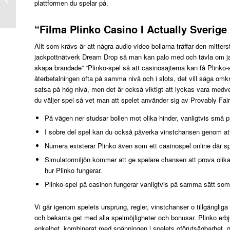
plattformen du spelar på.
Scommesse Sportive”
“Filma Plinko Casino I Actually Sverige
Allt som krävs är att några audio-video bollarna träffar den mitte
jackpottnätverk Dream Drop så man kan palo med och tävla om jac
skapa brandade” “Plinko-spel så att casinosajterna kan få Plinko-s
återbetalningen ofta på samma nivå och i slots, det vill säga om
satsa på hög nivå, men det är också viktigt att lyckas vara medve
du väljer spel så vet man att spelet använder sig av Provably Fair
På vägen ner studsar bollen mot olika hinder, vanligtvis små p
I sobre del spel kan du också påverka vinstchansen genom att 
Numera existerar Plinko även som ett casinospel online där 
Simulatormiljön kommer att ge spelare chansen att prova olika in
hur Plinko fungerar.
Plinko-spel på casinon fungerar vanligtvis på samma sätt som 
Vi går igenom spelets ursprung, regler, vinstchanser o tillgänglig
och bekanta get med alla spelmöjligheter och bonusar. Plinko erbj
enkelhet, kombinerat med spänningen i spelets oförutsägbarhet, gör