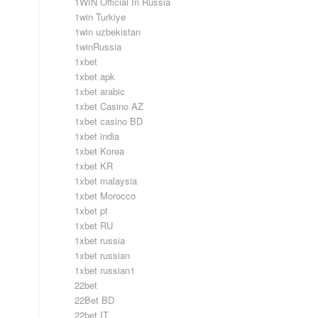
1WIN Official In Russia
1win Turkiye
1win uzbekistan
1winRussia
1xbet
1xbet apk
1xbet arabic
1xbet Casino AZ
1xbet casino BD
1xbet india
1xbet Korea
1xbet KR
1xbet malaysia
1xbet Morocco
1xbet pt
1xbet RU
1xbet russia
1xbet russian
1xbet russian1
22bet
22Bet BD
22bet IT