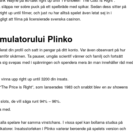
rank Wayne på 80-talet right up until TV-showen ”The Cost Is Right”.”
 å släppa ner sobre puck på ett spelbräde med spikar. Sedan dess sitter på
ight up until filmer, och just nu har alltså spelet även letat sej in i
agligt att filma på licensierade svenska casinon.
imulatorului Plinko
ollerat din profil och satt in pengar på ditt konto. Var även observant på hur
ramför skärmen. Ta pauser, umgås scientif vänner och familj och fortsätt
t låta sig svepas med i spänningen och spendera mera än man innehåller råd me
inna upp right up until 3200 din insats.
t “The Price is Right”, som lanserades 1983 och snabbt blev en av showens
 slots, de vill säga runt 94% – 96%.
ma med.
t alla spelare har samma vinstchans. I vissa spel kan bollarna studsa på
ikatorer. Insatsstorleken i Plinko varierar beroende på spelets version och