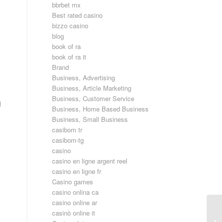
bbrbet mx
Best rated casino
bizzo casino
blog
book of ra
book of ra it
Brand
Business, Advertising
Business, Article Marketing
Business, Customer Service
d
Business, Home Based Business
Business, Small Business
casibom tr
casibom-tg
casino
casino en ligne argent reel
casino en ligne fr
Casino games
casino onlina ca
casino online ar
Ca
casinò online it
Bô