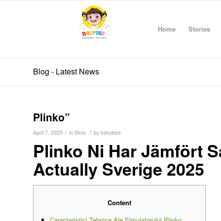
Home
Stories
Blog - Latest News
Plinko”
/
/
April 7, 2025
in
Slots
by
babybee
Plinko Ni Har Jämfört S
Actually Sverige 2025
Content
Caracteristici Tehnice Ale Simulatorului Plinko