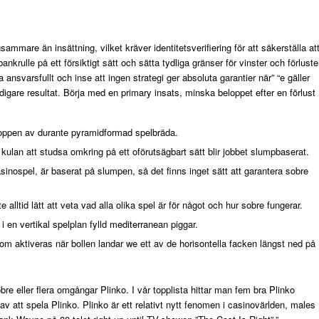
sammare än insättning, vilket kräver identitetsverifiering för att säkerställa at
nkrulle på ett försiktigt sätt och sätta tydliga gränser för vinster och förluste
 ansvarsfullt och inse att ingen strategi ger absoluta garantier när” “e gäller
idigare resultat. Börja med en primary insats, minska beloppet efter en förlust
 toppen av durante pyramidformad spelbräda.
kulan att studsa omkring på ett oförutsägbart sätt blir jobbet slumpbaserat.
asinospel, är baserat på slumpen, så det finns inget sätt att garantera sobre
alltid lätt att veta vad alla olika spel är för något och hur sobre fungerar.
i en vertikal spelplan fylld mediterranean piggar.
som aktiveras när bollen landar we ett av de horisontella facken längst ned på
re eller flera omgångar Plinko. I vår topplista hittar man fem bra Plinko
v att spela Plinko. Plinko är ett relativt nytt fenomen i casinovärlden, males