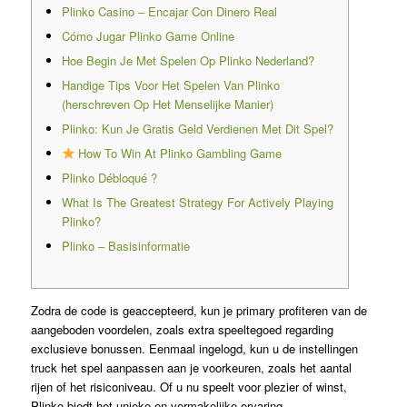
Plinko Casino – Encajar Con Dinero Real
Cómo Jugar Plinko Game Online
Hoe Begin Je Met Spelen Op Plinko Nederland?
Handige Tips Voor Het Spelen Van Plinko
(herschreven Op Het Menselijke Manier)
Plinko: Kun Je Gratis Geld Verdienen Met Dit Spel?
How To Win At Plinko Gambling Game
Plinko Débloqué ?
What Is The Greatest Strategy For Actively Playing
Plinko?
Plinko – Basisinformatie
Zodra de code is geaccepteerd, kun je primary profiteren van de
aangeboden voordelen, zoals extra speeltegoed regarding
exclusieve bonussen. Eenmaal ingelogd, kun u de instellingen
truck het spel aanpassen aan je voorkeuren, zoals het aantal
rijen of het risiconiveau. Of u nu speelt voor plezier of winst,
Plinko biedt het unieke en vermakelijke ervaring.