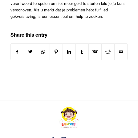
verantwoord te spelen en niet meer geld te storten lalu je je kunt
veroorloven. Als u merkt dat je problemen hebt fulfilled
gokverslaving, is een essentieel om hulp te zoeken.
Share this entry