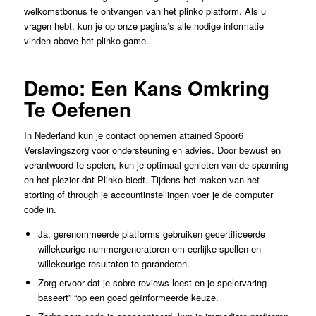
welkomstbonus te ontvangen van het plinko platform. Als u
vragen hebt, kun je op onze pagina’s alle nodige informatie
vinden above het plinko game.
Demo: Een Kans Omkring
Te Oefenen
In Nederland kun je contact opnemen attained Spoor6
Verslavingszorg voor ondersteuning en advies. Door bewust en
verantwoord te spelen, kun je optimaal genieten van de spanning
en het plezier dat Plinko biedt. Tijdens het maken van het
storting of through je accountinstellingen voer je de computer
code in.
Ja, gerenommeerde platforms gebruiken gecertificeerde
willekeurige nummergeneratoren om eerlijke spellen en
willekeurige resultaten te garanderen.
Zorg ervoor dat je sobre reviews leest en je spelervaring
baseert” “op een goed geïnformeerde keuze.