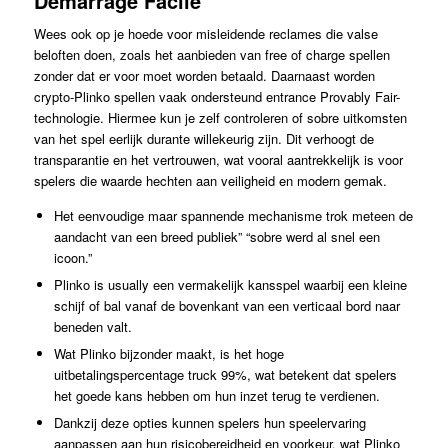
Démarrage Facile
Wees ook op je hoede voor misleidende reclames die valse
beloften doen, zoals het aanbieden van free of charge spellen
zonder dat er voor moet worden betaald. Daarnaast worden
crypto-Plinko spellen vaak ondersteund entrance Provably Fair-
technologie. Hiermee kun je zelf controleren of sobre uitkomsten
van het spel eerlijk durante willekeurig zijn. Dit verhoogt de
transparantie en het vertrouwen, wat vooral aantrekkelijk is voor
spelers die waarde hechten aan veiligheid en modern gemak.
Het eenvoudige maar spannende mechanisme trok meteen de
aandacht van een breed publiek” “sobre werd al snel een
icoon.”
Plinko is usually een vermakelijk kansspel waarbij een kleine
schijf of bal vanaf de bovenkant van een verticaal bord naar
beneden valt.
Wat Plinko bijzonder maakt, is het hoge
uitbetalingspercentage truck 99%, wat betekent dat spelers
het goede kans hebben om hun inzet terug te verdienen.
Dankzij deze opties kunnen spelers hun speelervaring
aanpassen aan hun risicobereidheid en voorkeur, wat Plinko