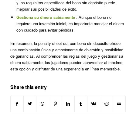
y los requisitos específicos del bono sin depósito puede
mejorar sus posibilidades de éxito.
Gestiona su dinero sabiamente
: Aunque el bono no
requiere una inversión inicial, es importante manejar el dinero
con cuidado para evitar pérdidas.
En resumen, la penalty shoot-out con bono sin depósito ofrece
una combinación única y emocionante de diversión y posibilidad
de ganancias. Al comprender las reglas del juego y gestionar su
dinero sabiamente, los jugadores pueden aprovechar al máximo
esta opción y disfrutar de una experiencia en línea memorable.
Share this entry