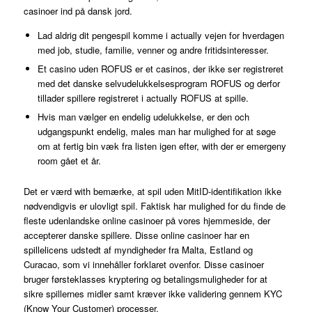
casinoer ind på dansk jord.
Lad aldrig dit pengespil komme i actually vejen for hverdagen
med job, studie, familie, venner og andre fritidsinteresser.
Et casino uden ROFUS er et casinos, der ikke ser registreret
med det danske selvudelukkelsesprogram ROFUS og derfor
tillader spillere registreret i actually ROFUS at spille.
Hvis man vælger en endelig udelukkelse, er den och
udgangspunkt endelig, males man har mulighed for at søge
om at fertig bin væk fra listen igen efter, with der er emergeny
room gået et år.
Det er værd with bemærke, at spil uden MitID-identifikation ikke
nødvendigvis er ulovligt spil. Faktisk har mulighed for du finde de
fleste udenlandske online casinoer på vores hjemmeside, der
accepterer danske spillere. Disse online casinoer har en
spillelicens udstedt af myndigheder fra Malta, Estland og
Curacao, som vi innehåller forklaret ovenfor. Disse casinoer
bruger førsteklasses kryptering og betalingsmuligheder for at
sikre spillernes midler samt kræver ikke validering gennem KYC
(Know Your Customer) processer.