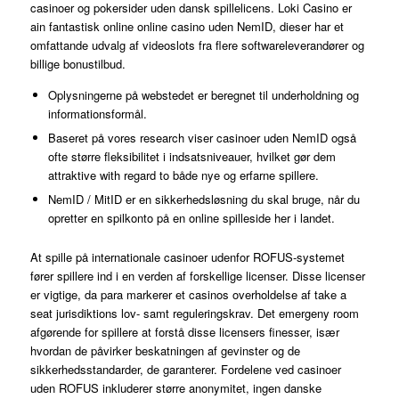
casinoer og pokersider uden dansk spillelicens. Loki Casino er
ain fantastisk online online casino uden NemID, dieser har et
omfattande udvalg af videoslots fra flere softwareleverandører og
billige bonustilbud.
Oplysningerne på webstedet er beregnet til underholdning og
informationsformål.
Baseret på vores research viser casinoer uden NemID også
ofte større fleksibilitet i indsatsniveauer, hvilket gør dem
attraktive with regard to både nye og erfarne spillere.
NemID / MitID er en sikkerhedsløsning du skal bruge, når du
opretter en spilkonto på en online spilleside her i landet.
At spille på internationale casinoer udenfor ROFUS-systemet
fører spillere ind i en verden af forskellige licenser. Disse licenser
er vigtige, da para markerer et casinos overholdelse af take a
seat jurisdiktions lov- samt reguleringskrav. Det emergeny room
afgørende for spillere at forstå disse licensers finesser, især
hvordan de påvirker beskatningen af gevinster og de
sikkerhedsstandarder, de garanterer. Fordelene ved casinoer
uden ROFUS inkluderer større anonymitet, ingen danske