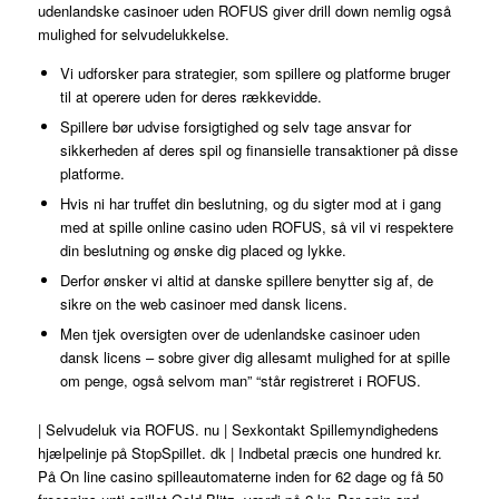
udenlandske casinoer uden ROFUS giver drill down nemlig også
mulighed for selvudelukkelse.
Vi udforsker para strategier, som spillere og platforme bruger
til at operere uden for deres rækkevidde.
Spillere bør udvise forsigtighed og selv tage ansvar for
sikkerheden af deres spil og finansielle transaktioner på disse
platforme.
Hvis ni har truffet din beslutning, og du sigter mod at i gang
med at spille online casino uden ROFUS, så vil vi respektere
din beslutning og ønske dig placed og lykke.
Derfor ønsker vi altid at danske spillere benytter sig af, de
sikre on the web casinoer med dansk licens.
Men tjek oversigten over de udenlandske casinoer uden
dansk licens – sobre giver dig allesamt mulighed for at spille
om penge, også selvom man” “står registreret i ROFUS.
| Selvudeluk via ROFUS. nu | Sexkontakt Spillemyndighedens
hjælpelinje på StopSpillet. dk | Indbetal præcis one hundred kr.
På On line casino spilleautomaterne inden for 62 dage og få 50