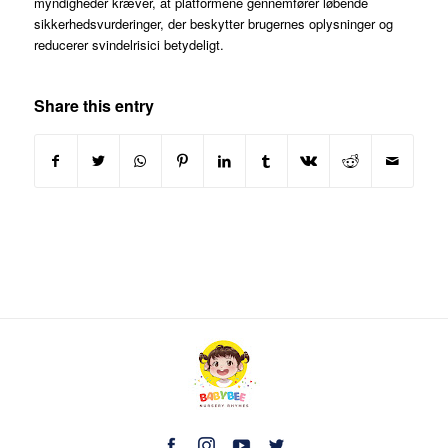
myndigheder kræver, at platformene gennemfører løbende
sikkerhedsvurderinger, der beskytter brugernes oplysninger og
reducerer svindelrisici betydeligt.
Share this entry