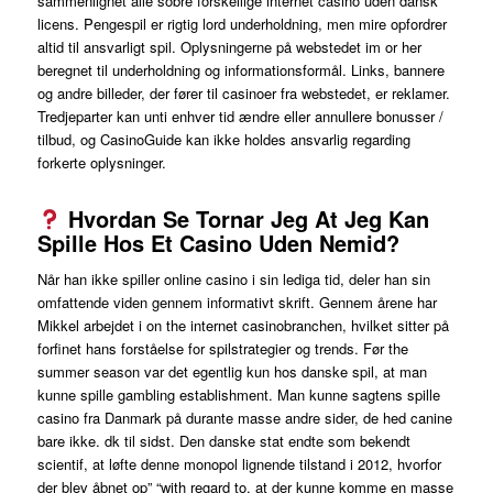
sammenlignet alle sobre forskellige internet casino uden dansk
licens. Pengespil er rigtig lord underholdning, men mire opfordrer
altid til ansvarligt spil. Oplysningerne på webstedet im or her
beregnet til underholdning og informationsformål. Links, bannere
og andre billeder, der fører til casinoer fra webstedet, er reklamer.
Tredjeparter kan unti enhver tid ændre eller annullere bonusser /
tilbud, og CasinoGuide kan ikke holdes ansvarlig regarding
forkerte oplysninger.
Hvordan Se Tornar Jeg At Jeg Kan
Spille Hos Et Casino Uden Nemid?
Når han ikke spiller online casino i sin lediga tid, deler han sin
omfattende viden gennem informativt skrift. Gennem årene har
Mikkel arbejdet i on the internet casinobranchen, hvilket sitter på
forfinet hans forståelse for spilstrategier og trends. Før the
summer season var det egentlig kun hos danske spil, at man
kunne spille gambling establishment. Man kunne sagtens spille
casino fra Danmark på durante masse andre sider, de hed canine
bare ikke. dk til sidst. Den danske stat endte som bekendt
scientif, at løfte denne monopol lignende tilstand i 2012, hvorfor
der blev åbnet op” “with regard to, at der kunne komme en masse