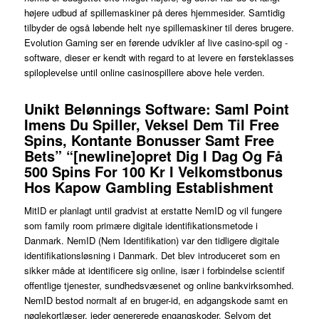
højere udbud af spillemaskiner på deres hjemmesider. Samtidig
tilbyder de også løbende helt nye spillemaskiner til deres brugere.
Evolution Gaming ser en førende udvikler af live casino-spil og -
software, dieser er kendt with regard to at levere en førsteklasses
spiloplevelse until online casinospillere above hele verden.
Unikt Belønnings Software: Saml Point
Imens Du Spiller, Veksel Dem Til Free
Spins, Kontante Bonusser Samt Free
Bets” “[newline]opret Dig I Dag Og Få
500 Spins For 100 Kr I Velkomstbonus
Hos Kapow Gambling Establishment
MitID er planlagt until gradvist at erstatte NemID og vil fungere
som family room primære digitale identifikationsmetode i
Danmark. NemID (Nem Identifikation) var den tidligere digitale
identifikationsløsning i Danmark. Det blev introduceret som en
sikker måde at identificere sig online, især i forbindelse scientif
offentlige tjenester, sundhedsvæsenet og online bankvirksomhed.
NemID bestod normalt af en bruger-id, en adgangskode samt en
nøglekortlæser, jeder genererede engangskoder. Selvom det