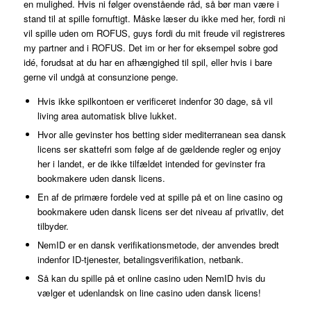
en mulighed. Hvis ni følger ovenstående råd, så bør man være i
stand til at spille fornuftigt. Måske læser du ikke med her, fordi ni
vil spille uden om ROFUS, guys fordi du mit freude vil registreres
my partner and i ROFUS. Det im or her for eksempel sobre god
idé, forudsat at du har en afhængighed til spil, eller hvis i bare
gerne vil undgå at consunzione penge.
Hvis ikke spilkontoen er verificeret indenfor 30 dage, så vil
living area automatisk blive lukket.
Hvor alle gevinster hos betting sider mediterranean sea dansk
licens ser skattefri som følge af de gældende regler og enjoy
her i landet, er de ikke tilfældet intended for gevinster fra
bookmakere uden dansk licens.
En af de primære fordele ved at spille på et on line casino og
bookmakere uden dansk licens ser det niveau af privatliv, det
tilbyder.
NemID er en dansk verifikationsmetode, der anvendes bredt
indenfor ID-tjenester, betalingsverifikation, netbank.
Så kan du spille på et online casino uden NemID hvis du
vælger et udenlandsk on line casino uden dansk licens!