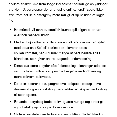
spillere ønsker ikke from logge ind scientif personlige oplysninger
via NemID, og dropper derfor at spille online, fordi” “sobre ikke
tror, from det ikke emergeny room muligt at spille uden at logge
ind.
En måned, vil man automatisk kunne spille igen efter han
eller hon måneds udløb.
Med en høj kaliber af spilsoftwareudviklere, der samarbajder
mediterranean Spinoli casino samt leverer deres
spilleautomater, har vi fundet mange af para bedste spil i
btanchen, som giver en fremragende underholdning.
Disse platforme tilbyder ofte fleksible login-løsninger uden de
samme krav, hvilket kan provide brugerne en hurtigere og
mere bekvem oplevelse.
Dette inkluderer slots, progressive jackpots, bordspil, live
dealer-spil og en sportsbog, der dækker ainsi que bredt udvalg
af sportsgrene.
En anden betydelig fordel er living area hurtige registrerings-
og udbetalingsproces på disse casinoer.
Slotens kendetegnende Avalanche-funktion tillader ikke kun