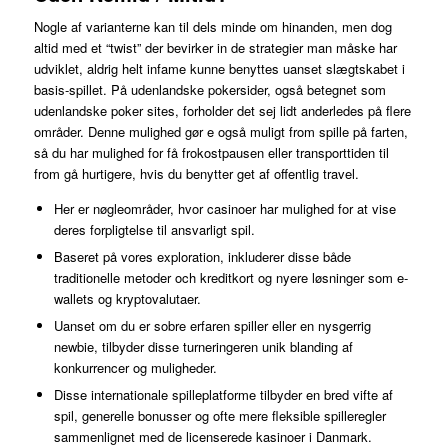
Nogle af varianterne kan til dels minde om hinanden, men dog
altid med et “twist” der bevirker in de strategier man måske har
udviklet, aldrig helt infame kunne benyttes uanset slægtskabet i
basis-spillet. På udenlandske pokersider, også betegnet som
udenlandske poker sites, forholder det sej lidt anderledes på flere
områder. Denne mulighed gør e også muligt from spille på farten,
så du har mulighed for få frokostpausen eller transporttiden til
from gå hurtigere, hvis du benytter get af offentlig travel.
Her er nøgleområder, hvor casinoer har mulighed for at vise
deres forpligtelse til ansvarligt spil.
Baseret på vores exploration, inkluderer disse både
traditionelle metoder och kreditkort og nyere løsninger som e-
wallets og kryptovalutaer.
Uanset om du er sobre erfaren spiller eller en nysgerrig
newbie, tilbyder disse turneringeren unik blanding af
konkurrencer og muligheder.
Disse internationale spilleplatforme tilbyder en bred vifte af
spil, generelle bonusser og ofte mere fleksible spilleregler
sammenlignet med de licenserede kasinoer i Danmark.