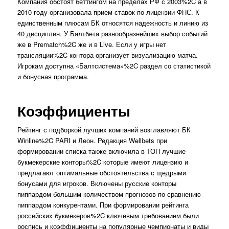
Компания обстоят беттингом на пределах РФ с 2003%2C а в
2010 году организовала прием ставок по лицензии ФНС. К
единственным плюсам БК относятся надежность и линию из
40 дисциплин. У Балтбета разнообразнейших выбор событий
же в Prematch%2C же и в Live. Если у игры нет
трансляции%2C контора организует визуализацию матча.
Игрокам доступна «Балтсистема»%2C раздел со статистикой
и бонусная программа.
Коэффициенты
Рейтинг с подборкой лучших компаний возглавляют БК
Winline%2C PARI и Леон. Редакция Wellbets при
формировании списка также включила в ТОП лучшие
букмекерские конторы%2C которые имеют лицензию и
предлагают оптимальные обстоятельства с щедрыми
бонусами для игроков. Включены русские конторы
пиппардом большим количеством прогнозов по сравнению
пиппардом конкурентами. При формировании рейтинга
российских букмекеров%2C ключевым требованием были
роспись и коэффициенты на популярные чемпионаты и виды