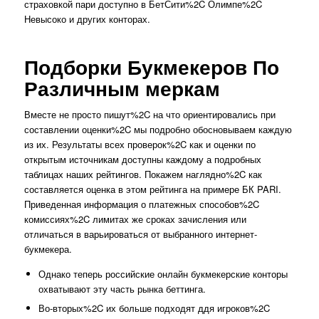
страховкой пари доступно в БетСити%2C Олимпе%2C
Невысоко и других конторах.
Подборки Букмекеров По
Различным меркам
Вместе не просто пишут%2C на что ориентировались при
составлении оценки%2C мы подробно обосновываем каждую
из их. Результаты всех проверок%2C как и оценки по
открытым источникам доступны каждому а подробных
таблицах наших рейтингов. Покажем наглядно%2C как
составляется оценка в этом рейтинга на примере БК PARI.
Приведенная информация о платежных способов%2C
комиссиях%2C лимитах же сроках зачисления или
отличаться в варьироваться от выбранного интернет-
букмекера.
Однако теперь российские онлайн букмекерские конторы
охватывают эту часть рынка беттинга.
Во-вторых%2C их больше подходят ддя игроков%2C