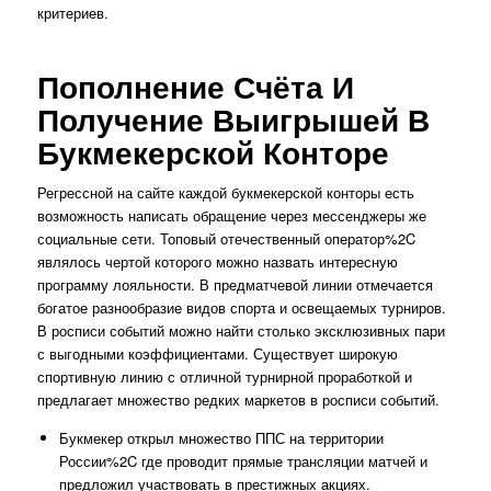
критериев.
Пополнение Счёта И
Получение Выигрышей В
Букмекерской Конторе
Регрессной на сайте каждой букмекерской конторы есть
возможность написать обращение через мессенджеры же
социальные сети. Топовый отечественный оператор%2C
являлось чертой которого можно назвать интересную
программу лояльности. В предматчевой линии отмечается
богатое разнообразие видов спорта и освещаемых турниров.
В росписи событий можно найти столько эксклюзивных пари
с выгодными коэффициентами. Существует широкую
спортивную линию с отличной турнирной проработкой и
предлагает множество редких маркетов в росписи событий.
Букмекер открыл множество ППС на территории
России%2C где проводит прямые трансляции матчей и
предложил участвовать в престижных акциях.