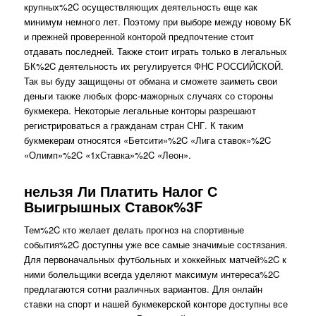
крупных%2C осуществляющих деятельность еще как
минимум немного лет. Поэтому при выборе между новому БК
и прежней проверенной конторой предпочтение стоит
отдавать последней. Также стоит играть только в легальных
БК%2C деятельность их регулируется ФНС РОССИЙСКОЙ.
Так вы буду защищены от обмана и сможете заиметь свои
деньги также любых форс-мажорных случаях со стороны
букмекера. Некоторые легальные конторы разрешают
регистрироваться а гражданам стран СНГ. К таким
букмекерам относятся «Бетсити»%2C «Лига ставок»%2C
«Олимп»%2C «1хСтавка»%2C «Леон».
нельзя Ли Платить Налог С
Выигрышных Ставок%3F
Тем%2C кто желает делать прогноз на спортивные
события%2C доступны уже все самые значимые состязания.
Для первоначальных футбольных и хоккейных матчей%2C к
ними болельщики всегда уделяют максимум интереса%2C
предлагаются сотни различных вариантов. Для онлайн
ставки на спорт и нашей букмекерской конторе доступны все