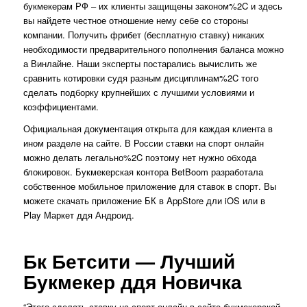
букмекерам РФ – их клиенты защищены законом%2C и здесь
вы найдете честное отношение нему себе со стороны
компании. Получить фрибет (бесплатную ставку) никаких
необходимости предварительного пополнения баланса можно
а Винлайне. Наши эксперты постарались вычислить же
сравнить котировки судя разным дисциплинам%2C того
сделать подборку крупнейших с лучшими условиями и
коэффициентами.
Официальная документация открыта для каждая клиента в
ином разделе на сайте. В России ставки на спорт онлайн
можно делать легально%2C поэтому нет нужно обхода
блокировок. Букмекерская контора BetBoom разработала
собственное мобильное приложение для ставок в спорт. Вы
можете скачать приложение БК в AppStore дли iOS или в
Play Маркет ддя Андроид.
Бк Бетсити — Лучший
Букмекер ддя Новичка
“Этого сделать ставку на спорт онлайн в сайте букмекерской