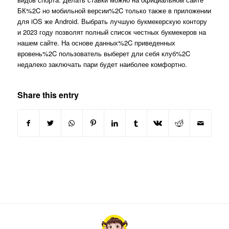
БК%2C но мобильной версии%2C только также в приложении
для iOS же Android. Выбрать лучшую букмекерскую контору
и 2023 году позволят полный список честных букмекеров на
нашем сайте. На основе данных%2C приведенных
вровень%2C пользователь выберет дли себя клуб%2C
недалеко заключать пари будет наиболее комфортно.
Share this entry