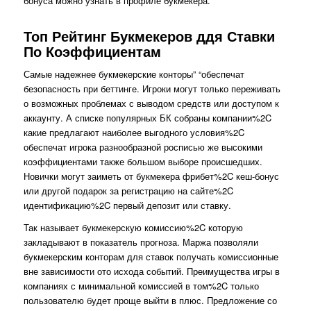
бонуса можно узнать в профиле букмекера.
Топ Рейтинг Букмекеров ддя Ставки
По Коэффициентам
Самые надежнее букмекерские конторы” “обеспечат
безопасность при беттинге. Игроки могут только переживать
о возможных проблемах с выводом средств или доступом к
аккаунту. А списке популярных БК собраны компании%2C
какие предлагают наиболее выгодного условия%2C
обеспечат игрока разнообразной росписью же высокими
коэффициентами также большом выборе происшедших.
Новички могут заиметь от букмекера фрибет%2C кеш-бонус
или другой подарок за регистрацию на сайте%2C
идентификацию%2C первый депозит или ставку.
Так называет букмекерскую комиссию%2C которую
закладывают в показатель прогноза. Маржа позволяли
букмекерским конторам для ставок получать комиссионные
вне зависимости ото исхода событий. Преимущества игры в
компаниях с минимальной комиссией в том%2C только
пользователю будет проще выйти в плюс. Предложение со