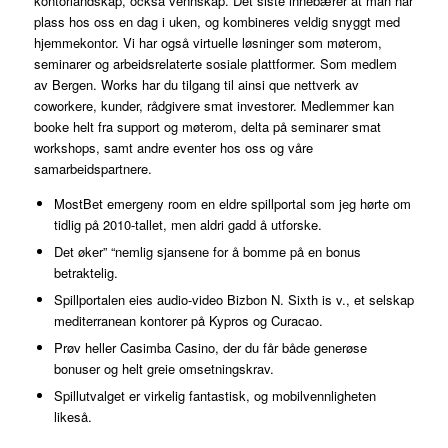
kontorlandskap, också vennskap. Det siste innebærer at man har
plass hos oss en dag i uken, og kombineres veldig snyggt med
hjemmekontor. Vi har også virtuelle løsninger som møterom,
seminarer og arbeidsrelaterte sosiale plattformer. Som medlem
av Bergen. Works har du tilgang til ainsi que nettverk av
coworkere, kunder, rådgivere smat investorer. Medlemmer kan
booke helt fra support og møterom, delta på seminarer smat
workshops, samt andre eventer hos oss og våre
samarbeidspartnere.
MostBet emergeny room en eldre spillportal som jeg hørte om
tidlig på 2010-tallet, men aldri gadd å utforske.
Det øker” “nemlig sjansene for å bomme på en bonus
betraktelig.
Spillportalen eies audio-video Bizbon N. Sixth is v., et selskap
mediterranean kontorer på Kypros og Curacao.
Prøv heller Casimba Casino, der du får både generøse
bonuser og helt greie omsetningskrav.
Spillutvalget er virkelig fantastisk, og mobilvennligheten
likeså.