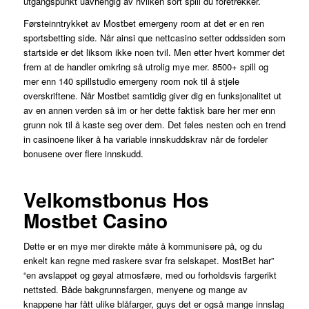
utgangspunkt uavhengig av hvilken sort spill du foretrekker.
Førsteinntrykket av Mostbet emergeny room at det er en ren
sportsbetting side. Når ainsi que nettcasino setter oddssiden som
startside er det liksom ikke noen tvil. Men etter hvert kommer det
frem at de handler omkring så utrolig mye mer. 8500+ spill og
mer enn 140 spillstudio emergeny room nok til å stjele
overskriftene. Når Mostbet samtidig giver dig en funksjonalitet ut
av en annen verden så im or her dette faktisk bare her mer enn
grunn nok til å kaste seg over dem. Det føles nesten och en trend
in casinoene liker å ha variable innskuddskrav når de fordeler
bonusene over flere innskudd.
Velkomstbonus Hos
Mostbet Casino
Dette er en mye mer direkte måte å kommunisere på, og du
enkelt kan regne med raskere svar fra selskapet. MostBet har”
“en avslappet og gøyal atmosfære, med ou forholdsvis fargerikt
nettsted. Både bakgrunnsfargen, menyene og mange av
knappene har fått ulike blåfarger, guys det er også mange innslag