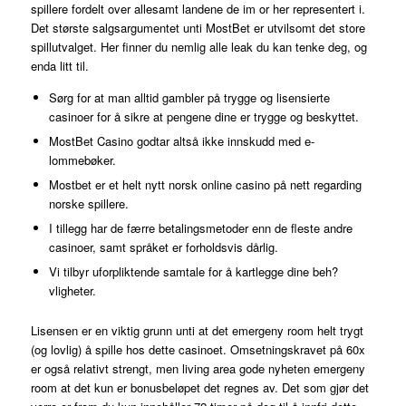
spillere fordelt over allesamt landene de im or her representert i.
Det største salgsargumentet unti MostBet er utvilsomt det store
spillutvalget. Her finner du nemlig alle leak du kan tenke deg, og
enda litt til.
Sørg for at man alltid gambler på trygge og lisensierte
casinoer for å sikre at pengene dine er trygge og beskyttet.
MostBet Casino godtar altså ikke innskudd med e-
lommebøker.
Mostbet er et helt nytt norsk online casino på nett regarding
norske spillere.
I tillegg har de færre betalingsmetoder enn de fleste andre
casinoer, samt språket er forholdsvis dårlig.
Vi tilbyr uforpliktende samtale for å kartlegge dine beh?
vligheter.
Lisensen er en viktig grunn unti at det emergeny room helt trygt
(og lovlig) å spille hos dette casinoet. Omsetningskravet på 60x
er også relativt strengt, men living area gode nyheten emergeny
room at det kun er bonusbeløpet det regnes av. Det som gjør det