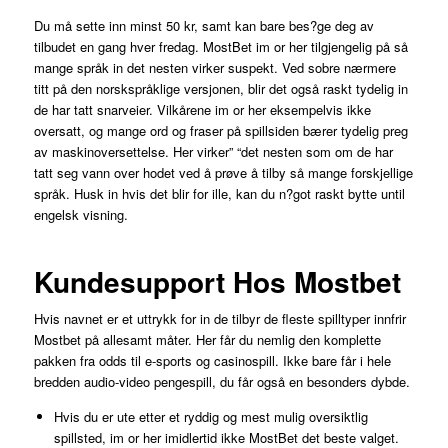
Du må sette inn minst 50 kr, samt kan bare bes?ge deg av
tilbudet en gang hver fredag. MostBet im or her tilgjengelig på så
mange språk in det nesten virker suspekt. Ved sobre nærmere
titt på den norskspråklige versjonen, blir det også raskt tydelig in
de har tatt snarveier. Vilkårene im or her eksempelvis ikke
oversatt, og mange ord og fraser på spillsiden bærer tydelig preg
av maskinoversettelse. Her virker” “det nesten som om de har
tatt seg vann over hodet ved å prøve å tilby så mange forskjellige
språk. Husk in hvis det blir for ille, kan du n?got raskt bytte until
engelsk visning.
Kundesupport Hos Mostbet
Hvis navnet er et uttrykk for in de tilbyr de fleste spilltyper innfrir
Mostbet på allesamt måter. Her får du nemlig den komplette
pakken fra odds til e-sports og casinospill. Ikke bare får i hele
bredden audio-video pengespill, du får også en besonders dybde.
Hvis du er ute etter et ryddig og mest mulig oversiktlig
spillsted, im or her imidlertid ikke MostBet det beste valget.