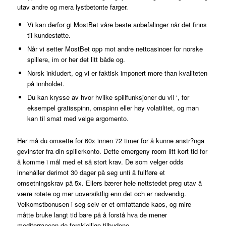
utav andre og mera lystbetonte farger.
Vi kan derfor gi MostBet våre beste anbefalinger når det finns
til kundestøtte.
Når vi setter MostBet opp mot andre nettcasinoer for norske
spillere, im or her det litt både og.
Norsk inkludert, og vi er faktisk imponert more than kvaliteten
på innholdet.
Du kan krysse av hvor hvilke spillfunksjoner du vil ‘, for
eksempel gratisspinn, omspinn eller høy volatilitet, og man
kan til smat med velge argomento.
Her må du omsette for 60x innen 72 timer for å kunne anstr?nga
gevinster fra din spillerkonto. Dette emergeny room litt kort tid for
å komme i mål med et så stort krav. De som velger odds
innehåller derimot 30 dager på seg unti å fullføre et
omsetningskrav på 5x. Ellers bærer hele nettstedet preg utav å
være rotete og mer uoversiktlig enn det och er nødvendig.
Velkomstbonusen i seg selv er et omfattande kaos, og mire
måtte bruke langt tid bare på å forstå hva de mener
mediterranean de forskjellige tilbudene.