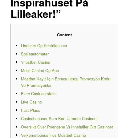
Inspirahuset På
Lilleaker!”
Content
Lisenser Og Restriksjoner
Spilleautomater
“mostbet Casino
Mobil Casino Og App
Mostbet Kayıt Için Bonusu 2022 Promosyon Kodu
Ve Promosyonlar
Flere Casinoomtaler
Live Casino
Fast Plass
Casinobonuser Som Kan Utfordre Casinoet
Oversikt Over Poengene Vi Innehåller Gitt Casinoet
Velkomstbonus Hos Mostbet Casino