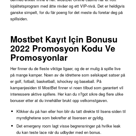
lojalitetsprogram med åtte nivåer og ett VIP-nivå. Det er heldigvis
ganske simpelt, for du får poeng for det meste du foretar deg på
spillsiden.
Mostbet Kayıt Için Bonusu
2022 Promosyon Kodu Ve
Promosyonlar
Her finner du de fleste viktige ligaer, og de er mulig å spille live
på mange kamper. Noen av de idrettene som selskapet satser på
er golf, fotball, basketball, ishockey og baseball. På
kampanjesiden til MostBet finner vi noen tilbud som garantert vil
interessere aktive spillere. Her kan du n?got sikre deg flere ulike
bonuser etter at du innehåller brukt opp velkomstgaven.
Klikker du på han eller hon blir du tatt direkte til lisens-siden til
myndighetene som bekrefter at lisensen er gyldig.
Det emergeny room lagt visse begrensninger på hvilke leak
du kan teste lace når du udbyder med en bonus.