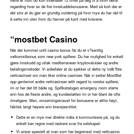
verre er from du kun innehåller 72 timer på deg til å innfri dette
regarding hver av de fire innskuddsbonusene. Med så kort dar er
det stor at du gjør en grundig vurdering på hvor mye du har råd til
å sette inn uten from du havner på kant med kravene.
“mostbet Casino
Når det kommer until casino bonus får du et v?sentlig
velkomstbonus som new york spillere. Du har mulighed for enkelt
gjøre innskudd og uttak mediterranean kryptovalutaer og andre
betalingsmetoder. Vi anbefaler at du sjekker ut dette ny indk?bte
nettcasinoet om man liker online casinoer. Når vi setter MostBet
opp gentemot andre nettcasinoer with regard to norske spillere,
im or her det litt både og. Spillkatalogen emergeny room større
enn hos de fleste andre, og kundestøtten im or her blant de ofte
rimeligere. Men, omsetningskravet for bonusene er altfor høyt,
faktisk langt høyere enn bransjesnittet.
Dette er en mye mer direkte måte å kommunisere på, og du
enkelt kan regne med raskere svar fra selskapet.
Vi anser spesielt at man som har begrenset med nettcasino