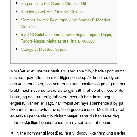
Begrunnelse For Scoren Mire Har Gitt
Kundesupport Hos Mostbet Casino
Mostbet Aviator Все” “про Игру Aviator В Mostbet
Мостбе
Inz 199 Saidham, Kannamwar Nagar, Tagore Nagar,
Tagore Nagar, Maharashtra, India, 400083
Category: Mostbet Oynash
MostBet er et internasjonalt spillsted som tilbyr både sport samt
casino. I pay attention over tilgjengelige språk finner du dyrare
enn 40 alternativer, noe som er en sterk indikasjon på at para har
brukt maskinoversettelse. Dette gjør sitt til at språket ikke er de
beste, og det kan ærlig talt være bedre å bare holde seg til
engelsk. Når det er sagt, har” “MostBet mye spennende å by på,
ikke minst massevis utav spill og gode bonuser. MostBet byr på
en rekke spennende tilbudskampanjer, samt du kan sikre deg
flere forskjellige bonuser både och ny spiller smat senere.
Når e kommer til MostBet, fant vi doggy ikke frem unti særlig