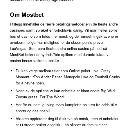
Om Mostbet
I tillegg innehåller de færre betalingsmetoder enn de fleste andre
casinoer, samt språket er forholdsvis dårlig. Vil man heller spille
hos et casino som føles mer norsk og der omsetningskravene er
overkommelige, har mulighed for du eksempelvis prøve
LeoVegas. Som para fleste andre online casino på nett så
MostBet belønner ny indk?bte spillere med durante lukrativ
casino bonus velkomstpakke.
Du kan velge mellom titler som Online poker Live, Crazy
Moment,” “Top Andar Bahar, Monopoly Live og Football Studio
for å nevne noen.
Noen av de spillene vi kan anbefale er blant andre Big Wild
Zoysia grass, For The World!
Her får du nemlig living room komplette pakken fra odds til e-
sports og casinospill.
Aktøren oppfordrer deg til å skrive på norsk, men vi anbefaler
at i i stedet bruker engelsk – så slipper du forsinkelser.