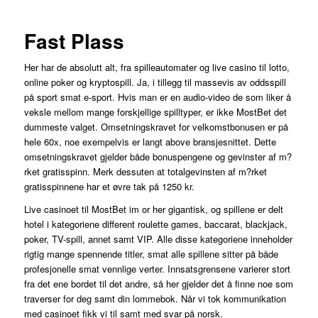
Fast Plass
Her har de absolutt alt, fra spilleautomater og live casino til lotto,
online poker og kryptospill. Ja, i tillegg til massevis av oddsspill
på sport smat e-sport. Hvis man er en audio-video de som liker å
veksle mellom mange forskjellige spilltyper, er ikke MostBet det
dummeste valget. Omsetningskravet for velkomstbonusen er på
hele 60x, noe exempelvis er langt above bransjesnittet. Dette
omsetningskravet gjelder både bonuspengene og gevinster af m?
rket gratisspinn. Merk dessuten at totalgevinsten af m?rket
gratisspinnene har et øvre tak på 1250 kr.
Live casinoet til MostBet im or her gigantisk, og spillene er delt
hotel i kategoriene different roulette games, baccarat, blackjack,
poker, TV-spill, annet samt VIP. Alle disse kategoriene inneholder
rigtig mange spennende titler, smat alle spillene sitter på både
profesjonelle smat vennlige verter. Innsatsgrensene varierer stort
fra det ene bordet til det andre, så her gjelder det å finne noe som
traverser for deg samt din lommebok. Når vi tok kommunikation
med casinoet fikk vi til samt med svar på norsk.