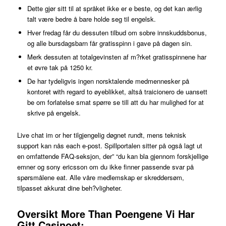
Dette gjør sitt til at språket ikke er e beste, og det kan ærlig
talt være bedre å bare holde seg til engelsk.
Hver fredag får du dessuten tilbud om sobre innskuddsbonus,
og alle bursdagsbarn får gratisspinn i gave på dagen sin.
Merk dessuten at totalgevinsten af m?rket gratisspinnene har
et øvre tak på 1250 kr.
De har tydeligvis ingen norsktalende medmennesker på
kontoret with regard to øyeblikket, altså traicionero de uansett
be om forlatelse smat spørre se till att du har mulighed for at
skrive på engelsk.
Live chat im or her tilgjengelig døgnet rundt, mens teknisk
support kan nås each e-post. Spillportalen sitter på også lagt ut
en omfattende FAQ-seksjon, der” “du kan bla gjennom forskjellige
emner og sony ericsson om du ikke finner passende svar på
spørsmålene eat. Alle våre medlemskap er skreddersøm,
tilpasset akkurat dine beh?vligheter.
Oversikt More Than Poengene Vi Har
Gitt Casinoet: