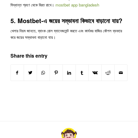
সিদ্ধান্ত গ্রহণ থেকে বিরত রাখে।
mostbet app bangladesh
5. Mostbet-এ জয়ের সম্ভাবনা কিভাবে বাড়ানো যায়?
খেলার নিয়ম জানতে, ব্যাংক রোল ম্যানেজমেন্ট করতে এবং কার্যকর বাজির কৌশল ব্যবহার
করে জয়ের সম্ভাবনা বাড়ানো যায়।
Share this entry