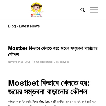
Blog - Latest News
Mostbet কিভাবে খেলতে হয়: জয়ের সম্ভবনা বাড়ানোর
কৌশল
/
/
November 25, 2025
in
Uncategorized
by
babybee
Mostbet কিভাবে খেলতে হয়:
জয়ের সম্ভবনা বাড়ানোর কৌশল
বর্তমানে অনলাইন গেমিং বিশ্বে Mostbet একটি জনপ্রিয় নাম। যারা এই প্ল্যাটফর্মে অংশ