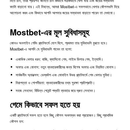
নিতে চান, তারা প্রায়শই জানতে চান কিভাবে সঠিকভাবে খেলা যায় এবং জয়ের সম্ভাবনা
কতটা বাড়ানো যায়। এই নিবন্ধে, আমরা Mostbet-এ সফলভাবে খেলার কৌশলগুলি নিয়ে
আলোচনা করব এবং কিভাবে আপনি আপনার জয়ের সম্ভাবনা বাড়াতে পারেন তা দেখাবো।
Mostbet-এর মূল সুবিধাসমূহ
কোনও অনলাইন গেমিং প্ল্যাটফর্মে যোগ দিলে, প্রথমত তার সুবিধাগুলি বুঝতে হবে।
Mostbet-এ আপনি যে সুবিধাগুলি পাবেন তা হলো:
একাধিক খেলার ধরন: বাজি, ক্যাসিনো গেম, লাইভ ডিলার গেম, ইত্যাদি।
অফার এবং বোনাস: নতুন ব্যবহারকারীদের জন্য বিশেষ অফার এবং নিয়মিত বোনাস।
সার্বজনীন অ্যাক্সেস: ডেস্কটপ এবং মোবাইল উভয় প্ল্যাটফর্মে গেম খেলার সুবিধা।
নিরাপত্তা ও গোপনীয়তা: ব্যবহারকারীদের তথ্য সুরক্ষা প্রতিশ্রুতি।
সহজ লেনদেন: বিভিন্ন পেমেন্ট পদ্ধতি ব্যবহার করে দ্রুত লেনদেন।
গেমে কিভাবে সফল হতে হয়
একটি প্ল্যাটফর্মে সফল হতে হলে কিছু কৌশল অবলম্বন করা প্রয়োজন। কিছু প্রাথমিক
কৌশল হল: