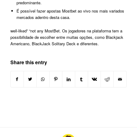
predominante.
É possível fazer apostas Mostbet ao vivo nos mais variados
mercados adentro desta casa.
well-liked” “not any MostBet. Os jogadores na plataforma tem a
possibilidade de escolher entre muitas opções, como Blackjack
Americano, BlackJack Solitary Deck e diferentes.
Share this entry