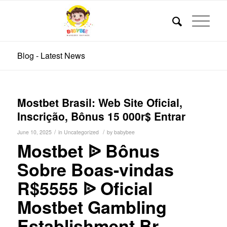
Blog - Latest News
Mostbet Brasil: Web Site Oficial,
Inscrição, Bônus 15 000r$ Entrar
/
/
June 10, 2025
in
Uncategorized
by
babybee
Mostbet ᐉ Bônus
Sobre Boas-vindas
R$5555 ᐉ Oficial
Mostbet Gambling
Establishment Br