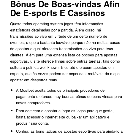
Bônus De Boas-vindas Afin
De E-sports E Cassinos
Quase todos operating system jogos têm informações
estatísticas detalhadas por a partida. Além disso, há
transmissões ao vivo em virtude de um certo número de
eventos, u que é bastante louvável porque não há muitas casas
de apostas o qual oferecem transmissões ao vivo para teus
clientes. Além para uma extensa lista de opções para apostas
esportivas, u site oferece linhas sobre outras tarefas, tais como
cultura e política well-known. Eles até oferecem apostas em
esports, que às vezes podem ser cependant rentáveis do o qual
apostar em desportos reais.
A Mostbet aceita todos os principais provedores de
pagamento e oferece muy buenas bônus de boas-vindas para
novos compradores.
Para começar a apostar e jogar os jogos para que gosta,
basta acessar o internet site ou baixar um aplicativo e
produzir sua conta.
Confira, as bons táticas de apostas esportivas para ajudá-lo a