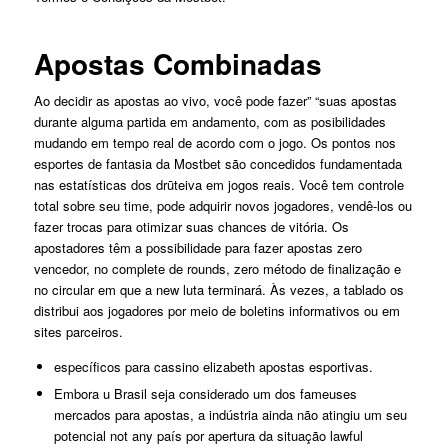
Apostas Combinadas
Ao decidir as apostas ao vivo, você pode fazer” “suas apostas
durante alguma partida em andamento, com as posibilidades
mudando em tempo real de acordo com o jogo. Os pontos nos
esportes de fantasia da Mostbet são concedidos fundamentada
nas estatísticas dos drūteiva em jogos reais. Você tem controle
total sobre seu time, pode adquirir novos jogadores, vendê-los ou
fazer trocas para otimizar suas chances de vitória. Os
apostadores têm a possibilidade para fazer apostas zero
vencedor, no complete de rounds, zero método de finalização e
no circular em que a new luta terminará. Às vezes, a tablado os
distribui aos jogadores por meio de boletins informativos ou em
sites parceiros.
específicos para cassino elizabeth apostas esportivas.
Embora u Brasil seja considerado um dos fameuses
mercados para apostas, a indústria ainda não atingiu um seu
potencial not any país por apertura da situação lawful