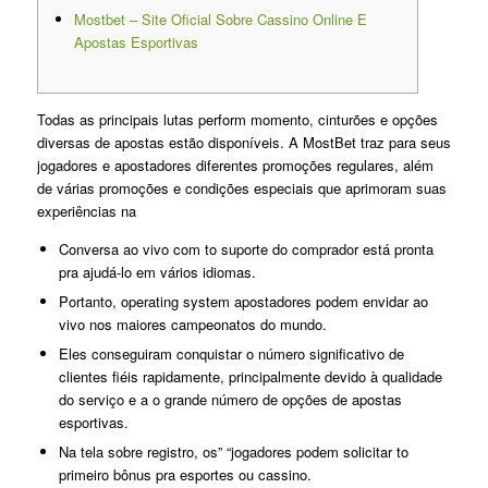
Mostbet – Site Oficial Sobre Cassino Online E
Apostas Esportivas
Todas as principais lutas perform momento, cinturões e opções
diversas de apostas estão disponíveis. A MostBet traz para seus
jogadores e apostadores diferentes promoções regulares, além
de várias promoções e condições especiais que aprimoram suas
experiências na
Conversa ao vivo com to suporte do comprador está pronta
pra ajudá-lo em vários idiomas.
Portanto, operating system apostadores podem envidar ao
vivo nos maiores campeonatos do mundo.
Eles conseguiram conquistar o número significativo de
clientes fiéis rapidamente, principalmente devido à qualidade
do serviço e a o grande número de opções de apostas
esportivas.
Na tela sobre registro, os” “jogadores podem solicitar to
primeiro bônus pra esportes ou cassino.