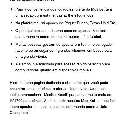
Para a conveniência dos jogadores, u site da Mostbet tem
uma seção com estatísticas at the infográficos.
Na plataforma, há opções de Pôquer Russo, Texas Hold’Em,
O principal destaque de uma casa de apostas Mostbet –
desta maneira como em muitas outras – é o futebol.
Muitas pessoas gostam de apostar em teu time ou jogador
favorito ou arriesgar com grandes chances em busca para
uma grande vitória.
A trampolín é adaptada para acesso rápido parecchio em
computadores quanto em dispositivos móveis.
Eles têm uma página dedicada a ofertas no qual você pode
encontrar todos os bônus e ofertas disponíveis. Use nosso
código promocional “MostbetBrasil” pra ganhar muito mais de
R$1700 para bônus. A locuinta de apostas MostBet tem opções
sobre apostar em ligas populares pelo mundo como a Uefa
Champions