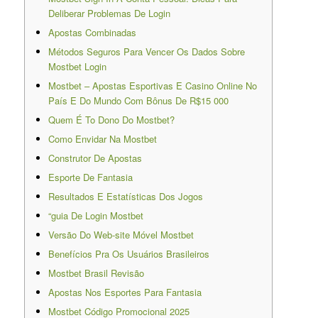
Deliberar Problemas De Login
Apostas Combinadas
Métodos Seguros Para Vencer Os Dados Sobre
Mostbet Login
Mostbet – Apostas Esportivas E Casino Online No
País E Do Mundo Com Bônus De R$15 000
Quem É To Dono Do Mostbet?
Como Envidar Na Mostbet
Construtor De Apostas
Esporte De Fantasia
Resultados E Estatísticas Dos Jogos
“guia De Login Mostbet
Versão Do Web-site Móvel Mostbet
Benefícios Pra Os Usuários Brasileiros
Mostbet Brasil Revisão
Apostas Nos Esportes Para Fantasia
Mostbet Código Promocional 2025