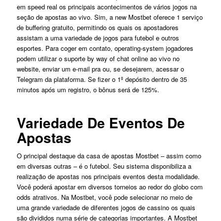
em speed real os principais acontecimentos de vários jogos na
seção de apostas ao vivo. Sim, a new Mostbet oferece 1 serviço
de buffering gratuito, permitindo os quais os apostadores
assistam a uma variedade de jogos para futebol e outros
esportes. Para coger em contato, operating-system jogadores
podem utilizar o suporte by way of chat online ao vivo no
website, enviar um e-mail pra ou, se desejarem, acessar o
Telegram da plataforma. Se fizer o 1º depósito dentro de 35
minutos após um registro, o bônus será de 125%.
Variedade De Eventos De
Apostas
O principal destaque da casa de apostas Mostbet – assim como
em diversas outras – é o futebol. Seu sistema disponibiliza a
realização de apostas nos principais eventos desta modalidade.
Você poderá apostar em diversos torneios ao redor do globo com
odds atrativos. Na Mostbet, você pode selecionar no meio de
uma grande variedade de diferentes jogos de cassino os quais
são divididos numa série de categorias importantes. A Mostbet