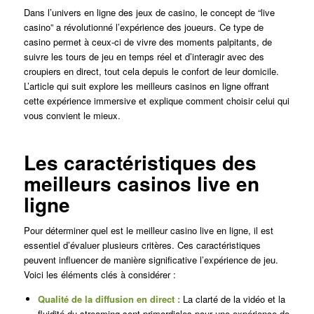
Dans l’univers en ligne des jeux de casino, le concept de “live
casino” a révolutionné l’expérience des joueurs. Ce type de
casino permet à ceux-ci de vivre des moments palpitants, de
suivre les tours de jeu en temps réel et d’interagir avec des
croupiers en direct, tout cela depuis le confort de leur domicile.
L’article qui suit explore les meilleurs casinos en ligne offrant
cette expérience immersive et explique comment choisir celui qui
vous convient le mieux.
Les caractéristiques des
meilleurs casinos live en
ligne
Pour déterminer quel est le meilleur casino live en ligne, il est
essentiel d’évaluer plusieurs critères. Ces caractéristiques
peuvent influencer de manière significative l’expérience de jeu.
Voici les éléments clés à considérer :
Qualité de la diffusion en direct :
La clarté de la vidéo et la
fluidité du streaming sont primordiales pour une expérience de