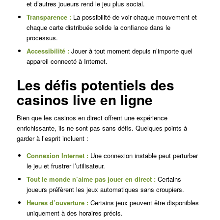
et d’autres joueurs rend le jeu plus social.
Transparence :
La possibilité de voir chaque mouvement et
chaque carte distribuée solide la confiance dans le
processus.
Accessibilité :
Jouer à tout moment depuis n’importe quel
appareil connecté à Internet.
Les défis potentiels des
casinos live en ligne
Bien que les casinos en direct offrent une expérience
enrichissante, ils ne sont pas sans défis. Quelques points à
garder à l’esprit incluent :
Connexion Internet :
Une connexion instable peut perturber
le jeu et frustrer l’utilisateur.
Tout le monde n’aime pas jouer en direct :
Certains
joueurs préfèrent les jeux automatiques sans croupiers.
Heures d’ouverture :
Certains jeux peuvent être disponibles
uniquement à des horaires précis.