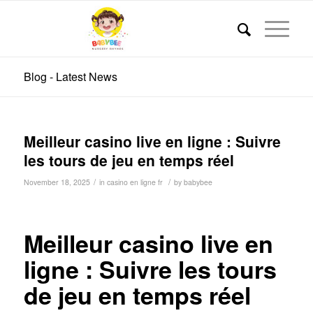
Blog - Latest News
Meilleur casino live en ligne : Suivre
les tours de jeu en temps réel
/
/
November 18, 2025
in
casino en ligne fr
by
babybee
Meilleur casino live en
ligne : Suivre les tours
de jeu en temps réel