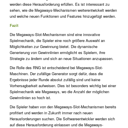
werden diese Herausforderung erfüllen. Es ist interessant zu
sehen, wie die Megaways-Mechanismen weiterentwickelt werden
und welche neuen Funktionen und Features hinzugefügt werden.
Fazit
Die Megaways-Slot-Mechanismen sind eine innovative
Spielmechanik, die Spieler eine noch größere Auswahl an
Möglichkeiten zur Gewinnung bietet. Die dynamische
Generierung von Gewinnlinien ermöglicht es Spielern, ihre
Strategie zu ändern und sich an neue Situationen anzupassen.
Die Rolle des RNG ist entscheidend bei Megaways-Slot-
Maschinen. Der zufällige Generator sorgt dafür, dass die
Ergebnisse jeder Runde absolut zufällig sind und keine
Vorhersagbarkeit aufweisen. Dies ist besonders wichtig bei einer
Spielmechanik wie Megaways, wo die Anzahl der möglichen
Gewinnlinien so hoch ist.
Die Spieler haben von den Megaways-Slot-Mechanismen bereits
profitiert und werden in Zukunft immer nach neuen
Herausforderungen suchen. Die Softwareentwickler werden sich
auf diese Herausforderung einlassen und die Megaways-