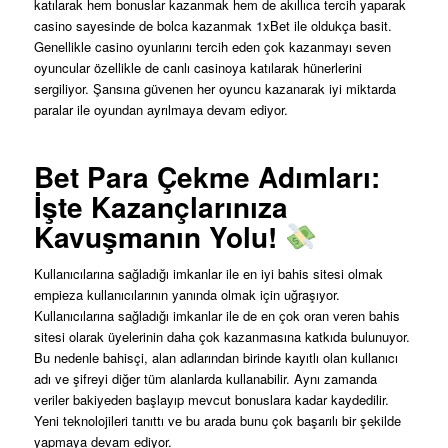
katılarak hem bonuslar kazanmak hem de akıllıca tercih yaparak
casino sayesinde de bolca kazanmak 1xBet ile oldukça basit.
Genellikle casino oyunlarını tercih eden çok kazanmayı seven
oyuncular özellikle de canlı casinoya katılarak hünerlerini
sergiliyor. Şansına güvenen her oyuncu kazanarak iyi miktarda
paralar ile oyundan ayrılmaya devam ediyor.
Bet Para Çekme Adımları:
İşte Kazançlarınıza
Kavuşmanın Yolu!
Kullanıcılarına sağladığı imkanlar ile en iyi bahis sitesi olmak
empieza kullanıcılarının yanında olmak için uğraşıyor.
Kullanıcılarına sağladığı imkanlar ile de en çok oran veren bahis
sitesi olarak üyelerinin daha çok kazanmasına katkıda bulunuyor.
Bu nedenle bahisçi, alan adlarından birinde kayıtlı olan kullanıcı
adı ve şifreyi diğer tüm alanlarda kullanabilir. Aynı zamanda
veriler bakiyeden başlayıp mevcut bonuslara kadar kaydedilir.
Yeni teknolojileri tanıttı ve bu arada bunu çok başarılı bir şekilde
yapmaya devam ediyor.