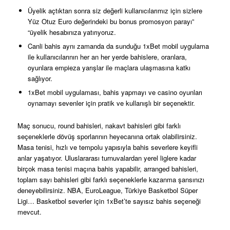
Üyelik açtıktan sonra siz değerli kullanıcılarımız için sizlere
Yüz Otuz Euro değerindeki bu bonus promosyon parayı”
“üyelik hesabınıza yatırıyoruz.
Canli bahis aynı zamanda da sunduğu 1xBet mobil uygulama
ile kullanıcılarının her an her yerde bahislere, oranlara,
oyunlara empieza yarışlar ile maçlara ulaşmasına katkı
sağlıyor.
1xBet mobil uygulaması, bahis yapmayı ve casino oyunları
oynamayı sevenler için pratik ve kullanışlı bir seçenektir.
Maç sonucu, round bahisleri, nakavt bahisleri gibi farklı
seçeneklerle dövüş sporlarının heyecanına ortak olabilirsiniz.
Masa tenisi, hızlı ve tempolu yapısıyla bahis severlere keyifli
anlar yaşatıyor. Uluslararası turnuvalardan yerel liglere kadar
birçok masa tenisi maçına bahis yapabilir, arranged bahisleri,
toplam sayı bahisleri gibi farklı seçeneklerle kazanma şansınızı
deneyebilirsiniz. NBA, EuroLeague, Türkiye Basketbol Süper
Ligi… Basketbol severler için 1xBet’te sayısız bahis seçeneği
mevcut.