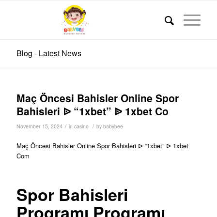
Blog - Latest News
Maç Öncesi Bahisler Online Spor
Bahisleri ᐉ “1xbet” ᐉ 1xbet Co
/
/
November 15, 2024
in
casino
by
babybee
Maç Öncesi Bahisler Online Spor Bahisleri ᐉ “1xbet” ᐉ 1xbet
Com
Spor Bahisleri
Programı Programı