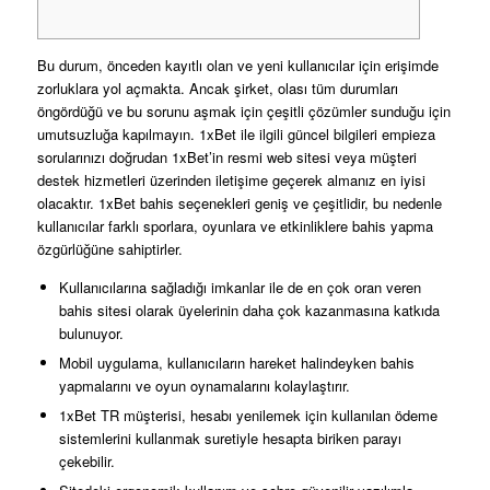
Bu durum, önceden kayıtlı olan ve yeni kullanıcılar için erişimde
zorluklara yol açmakta. Ancak şirket, olası tüm durumları
öngördüğü ve bu sorunu aşmak için çeşitli çözümler sunduğu için
umutsuzluğa kapılmayın. 1xBet ile ilgili güncel bilgileri empieza
sorularınızı doğrudan 1xBet’in resmi web sitesi veya müşteri
destek hizmetleri üzerinden iletişime geçerek almanız en iyisi
olacaktır. 1xBet bahis seçenekleri geniş ve çeşitlidir, bu nedenle
kullanıcılar farklı sporlara, oyunlara ve etkinliklere bahis yapma
özgürlüğüne sahiptirler.
Kullanıcılarına sağladığı imkanlar ile de en çok oran veren
bahis sitesi olarak üyelerinin daha çok kazanmasına katkıda
bulunuyor.
Mobil uygulama, kullanıcıların hareket halindeyken bahis
yapmalarını ve oyun oynamalarını kolaylaştırır.
1xBet TR müşterisi, hesabı yenilemek için kullanılan ödeme
sistemlerini kullanmak suretiyle hesapta biriken parayı
çekebilir.