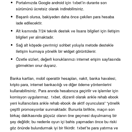
Portalımızda Google android için 1xbet’in durante son
sürümünü ücretsiz olarak indirebilirsiniz.
Başarılı olursa, bakiyeden daha önce çekilen para hesaba
iade edilecektir.
Alt kısmında 7/24 teknik destek ve lisans bilgileri için iletişim
bilgileri yer almaktadır.
Sağ alt köşede çevrimiçi sohbet yoluyla metode destekle
iletişim kurmaya yönelik bir widget görüntülenir.
Özetle sizleri, değerli konuklarımızı internet erişim sayfasında
görmekten onur duyarız.
Banka kartları, mobil operatör hesapları, nakit, banka havalesi,
kripto para, internet bankacılığı ve diğer ödeme yöntemlerini
kullanabilirsiniz. Para anında hesabınıza geçirilir ve işlemler için
komisyon uygulanmaz. 1xbet, düzenli olarak ankle rehab ebook
yeni kullanıcılara ankle rehab ebook de aktif oyunculara” “yönelik
çeşitli promosyonlar sunmaktadır. Bununla birlikte, maçın son
birkaç dakikasında güçsüz olanın öne geçmesi duyulmamış bir
şey değildir, bu nedenle oyun içi bahis yapmadan önce bu riski
göz önünde bulundurmak iyi bir fikirdir. 1xbet’te para yatırma ve