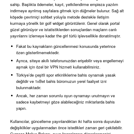
sahip. Başlıkta ödemeler, kayıt, yetkilendirme empieza yazılım
indirmeye ayrılmış sayfalara gitmek için düğmeler bulunur. Sağ alt
köşede çevrimiçi sohbet yoluyla metode destekle iletişim
kurmaya yönelik bir golf widget görüntülenir. Genel olarak portal
güzel görünüyor ve istatistiklerden sonuçlardan maçların canlı
yayınlarını izlemeye kadar the girl türlü işlevsellikle donatılmıştır.
Fakat bu kaynakların güncellenmesi konusunda yeterince
özen gösterilmemektedir.
Ayrıca, siteye akıllı telefonunuzdan erişebilir veya engellemeyi
aşmak için özel bir VPN hizmeti kullanabilirsiniz.
Türkiye’de çeşitli spor etkinliklerine bahis oynamak yasak
değildir ve 1xBet bahis büromuzun yerel faaliyet izni
bulunmaktadır.
Ancak, her zaman sorumlu oyun oynamayı unutmayın ve
sadece kaybetmeyi göze alabileceğiniz miktarlarda bahis
yapın.
Kullanıcılar, güncelleme yayınlandıktan iki hafta sonra duyurulan
değişiklikler uygulanmadan önce istedikleri zaman geri çekilebilir.
Curaçao Maliye Bakanı, oyun lisanslarının düzenlenmesini