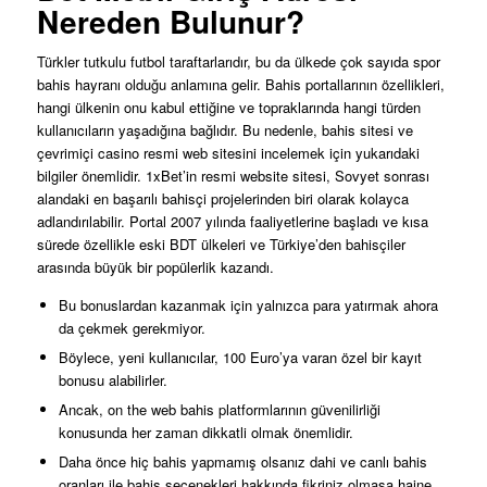
Nereden Bulunur?
Türkler tutkulu futbol taraftarlarıdır, bu da ülkede çok sayıda spor
bahis hayranı olduğu anlamına gelir. Bahis portallarının özellikleri,
hangi ülkenin onu kabul ettiğine ve topraklarında hangi türden
kullanıcıların yaşadığına bağlıdır. Bu nedenle, bahis sitesi ve
çevrimiçi casino resmi web sitesini incelemek için yukarıdaki
bilgiler önemlidir. 1xBet’in resmi website sitesi, Sovyet sonrası
alandaki en başarılı bahisçi projelerinden biri olarak kolayca
adlandırılabilir. Portal 2007 yılında faaliyetlerine başladı ve kısa
sürede özellikle eski BDT ülkeleri ve Türkiye’den bahisçiler
arasında büyük bir popülerlik kazandı.
Bu bonuslardan kazanmak için yalnızca para yatırmak ahora
da çekmek gerekmiyor.
Böylece, yeni kullanıcılar, 100 Euro’ya varan özel bir kayıt
bonusu alabilirler.
Ancak, on the web bahis platformlarının güvenilirliği
konusunda her zaman dikkatli olmak önemlidir.
Daha önce hiç bahis yapmamış olsanız dahi ve canlı bahis
oranları ile bahis seçenekleri hakkında fikriniz olmasa haine,