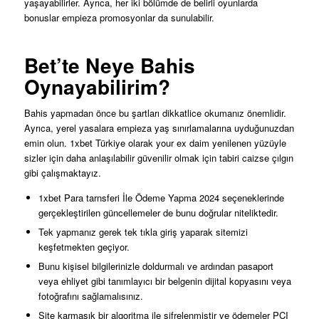
yaşayabilirler. Ayrıca, her iki bölümde de belirli oyunlarda
bonuslar empieza promosyonlar da sunulabilir.
Bet’te Neye Bahis
Oynayabilirim?
Bahis yapmadan önce bu şartları dikkatlice okumanız önemlidir.
Ayrıca, yerel yasalara empieza yaş sınırlamalarına uyduğunuzdan
emin olun. 1xbet Türkiye olarak your ex daim yenilenen yüzüyle
sizler için daha anlaşılabilir güvenilir olmak için tabiri caizse çılgın
gibi çalışmaktayız.
1xbet Para tarnsferi İle Ödeme Yapma 2024 seçeneklerinde
gerçekleştirilen güncellemeler de bunu doğrular niteliktedir.
Tek yapmanız gerek tek tıkla giriş yaparak sitemizi
keşfetmekten geçiyor.
Bunu kişisel bilgilerinizle doldurmalı ve ardından pasaport
veya ehliyet gibi tanımlayıcı bir belgenin dijital kopyasını veya
fotoğrafını sağlamalısınız.
Site karmaşık bir algoritma ile şifrelenmiştir ve ödemeler PCI