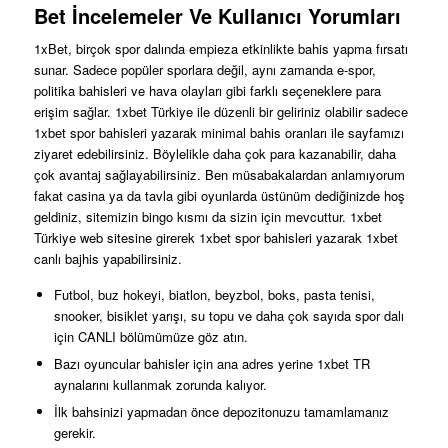
Bet İncelemeler Ve Kullanıcı Yorumları
1xBet, birçok spor dalında empieza etkinlikte bahis yapma fırsatı
sunar. Sadece popüler sporlara değil, aynı zamanda e-spor,
politika bahisleri ve hava olayları gibi farklı seçeneklere para
erişim sağlar. 1xbet Türkiye ile düzenli bir geliriniz olabilir sadece
1xbet spor bahisleri yazarak minimal bahis oranları ile sayfamızı
ziyaret edebilirsiniz. Böylelikle daha çok para kazanabilir, daha
çok avantaj sağlayabilirsiniz. Ben müsabakalardan anlamıyorum
fakat casina ya da tavla gibi oyunlarda üstünüm dediğinizde hoş
geldiniz, sitemizin bingo kısmı da sizin için mevcuttur. 1xbet
Türkiye web sitesine girerek 1xbet spor bahisleri yazarak 1xbet
canlı bajhis yapabilirsiniz.
Futbol, buz hokeyi, biatlon, beyzbol, boks, pasta tenisi,
snooker, bisiklet yarışı, su topu ve daha çok sayıda spor dalı
için CANLI bölümümüze göz atın.
Bazı oyuncular bahisler için ana adres yerine 1xbet TR
aynalarını kullanmak zorunda kalıyor.
İlk bahsinizi yapmadan önce depozitonuzu tamamlamanız
gerekir.