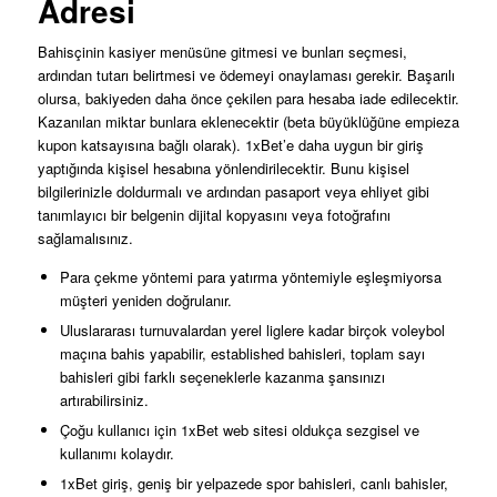
Adresi
Bahisçinin kasiyer menüsüne gitmesi ve bunları seçmesi,
ardından tutarı belirtmesi ve ödemeyi onaylaması gerekir. Başarılı
olursa, bakiyeden daha önce çekilen para hesaba iade edilecektir.
Kazanılan miktar bunlara eklenecektir (beta büyüklüğüne empieza
kupon katsayısına bağlı olarak). 1xBet’e daha uygun bir giriş
yaptığında kişisel hesabına yönlendirilecektir. Bunu kişisel
bilgilerinizle doldurmalı ve ardından pasaport veya ehliyet gibi
tanımlayıcı bir belgenin dijital kopyasını veya fotoğrafını
sağlamalısınız.
Para çekme yöntemi para yatırma yöntemiyle eşleşmiyorsa
müşteri yeniden doğrulanır.
Uluslararası turnuvalardan yerel liglere kadar birçok voleybol
maçına bahis yapabilir, established bahisleri, toplam sayı
bahisleri gibi farklı seçeneklerle kazanma şansınızı
artırabilirsiniz.
Çoğu kullanıcı için 1xBet web sitesi oldukça sezgisel ve
kullanımı kolaydır.
1xBet giriş, geniş bir yelpazede spor bahisleri, canlı bahisler,