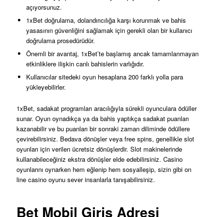
açıyorsunuz.
1xBet doğrulama, dolandırıcılığa karşı korunmak ve bahis
yasasının güvenliğini sağlamak için gerekli olan bir kullanıcı
doğrulama prosedürüdür.
Önemli bir avantaj, 1xBet’te başlamış ancak tamamlanmayan
etkinliklere ilişkin canlı bahislerin varlığıdır.
Kullanıcılar sitedeki oyun hesaplarıa 200 farklı yolla para
yükleyebilirler.
1xBet, sadakat programları aracılığıyla sürekli oyunculara ödüller
sunar. Oyun oynadıkça ya da bahis yaptıkça sadakat puanları
kazanabilir ve bu puanları bir sonraki zaman diliminde ödüllere
çevirebilirsiniz. Bedava dönüşler veya free spins, genellikle slot
oyunları için verilen ücretsiz dönüşlerdir. Slot makinelerinde
kullanabileceğiniz ekstra dönüşler elde edebilirsiniz. Casino
oyunlarını oynarken hem eğlenip hem sosyalleşip, sizin gibi on
line casino oyunu sever insanlarla tanışabilirsiniz.
Bet Mobil Giriş Adresi