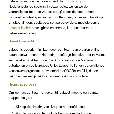
Lalabet is een online casinobrand die zich richt op
Nederlandstalige spelers. In deze review zullen we de
verschillende facetten van dit bedrijf onder de loep nemen,
inclusief registratieproces, accountfuncties, bonussen, betalingen
en uitbetalingen, speltypes, softwareproviders, mobiele versie,
casinos-lalabet.nl
veiligheid en licentie, klantenservice en
gebruikerservaring.
Brand Overzicht
Lalabet is opgericht in [jaar] door een team van ervaren online
casino-ontwikkelaars. Het bedrijf heeft zijn hoofdkantoor in Malta,
wat betekent dat het onder toezicht staat van de Maltese
autoriteiten en de Europese Unie. Lalabet is lid van verschillende
vertrouwensorganisaties, waaronder eCOGRA en GLI, die de
veiligheid en eerlijkheid van online casino’s controleren.
Registratieproces
Om een account aan te maken bij Lalabet moet je een aantal
stappen volgen:
Klik op de "Inschrijven" knop in het hoofdmenu.
Voer je gegevens in, inclusief naam, emailadres en