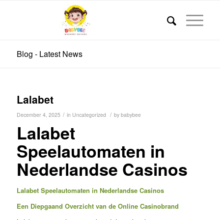
Blog - Latest News
Lalabet
/
/
December 4, 2025
in
Uncategorized
by
babybee
Lalabet
Speelautomaten in
Nederlandse Casinos
Lalabet Speelautomaten in Nederlandse Casinos
Een Diepgaand Overzicht van de Online Casinobrand