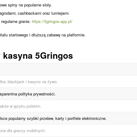
we spiny na popularne sloty.
agrodami‚ cashbackami oraz turniejami.
 regularne granie.
https://5gringos-app.pl/
ału startowego i dłuższą zabawę na platformie.
y kasyna 5Gringos
etka‚ blackjack i kasyno na żywo.
sparentna polityka prywatności.
akże w języku polskim.
ce popularny szybki przelew‚ karty i portfele elektroniczne.
ona dla graczy mobilnych.