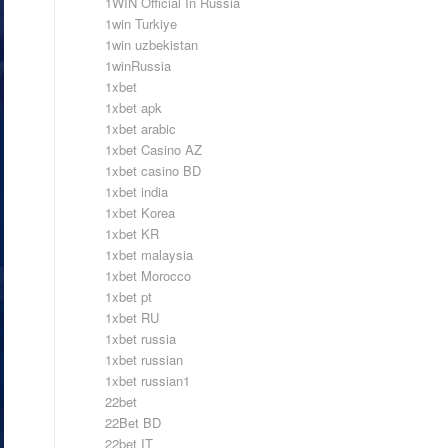
1WIN Official In Russia
1win Turkiye
1win uzbekistan
1winRussia
1xbet
1xbet apk
1xbet arabic
1xbet Casino AZ
1xbet casino BD
1xbet india
1xbet Korea
1xbet KR
1xbet malaysia
1xbet Morocco
1xbet pt
1xbet RU
1xbet russia
1xbet russian
1xbet russian1
22bet
22Bet BD
22bet IT