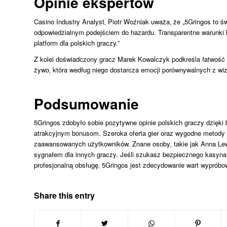
Opinie ekspertów
Casino Industry Analyst‚ Piotr Woźniak uważa‚ że „5Gringos to św
odpowiedzialnym podejściem do hazardu. Transparentne warunki 
platform dla polskich graczy.”
Z kolei doświadczony gracz Marek Kowalczyk podkreśla łatwość u
żywo‚ która według niego dostarcza emocji porównywalnych z wi
Podsumowanie
5Gringos zdobyło sobie pozytywne opinie polskich graczy dzięki 
atrakcyjnym bonusom. Szeroka oferta gier oraz wygodne metody p
zaawansowanych użytkowników. Znane osoby‚ takie jak Anna Lewan
sygnałem dla innych graczy. Jeśli szukasz bezpiecznego kasyna on
profesjonalną obsługę‚ 5Gringos jest zdecydowanie wart wypróbo
Share this entry