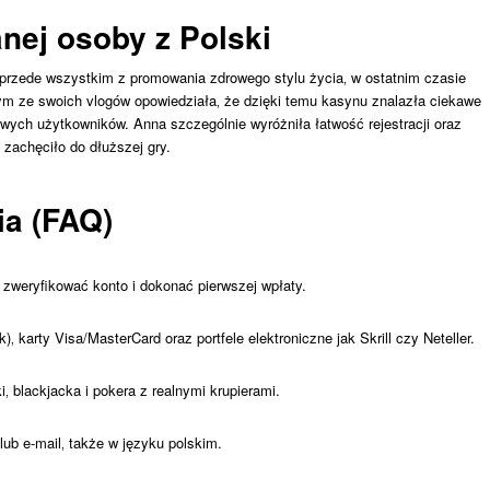
nej osoby z Polski
 przede wszystkim z promowania zdrowego stylu życia‚ w ostatnim czasie
nym ze swoich vlogów opowiedziała‚ że dzięki temu kasynu znalazła ciekawe
owych użytkowników. Anna szczególnie wyróżniła łatwość rejestracji oraz
 zachęciło do dłuższej gry.
ia (FAQ)
 zweryfikować konto i dokonać pierwszej wpłaty.
 karty Visa/MasterCard oraz portfele elektroniczne jak Skrill czy Neteller.
i‚ blackjacka i pokera z realnymi krupierami.
ub e-mail‚ także w języku polskim.