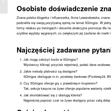
fr...
Osobiste doświadczenie zna
Znana polska blogerka i influencerka‚ Anna Lewandowska‚ znana
podzieliła się swoją pozytywną opinią na temat 5Gringos. W jed
formy relaksu po treningach i doceniła atrakcyjne promocje dla n
szybkie wypłaty wygranych‚ co zwiększyło jej zaufanie do marki i
Najczęściej zadawane pytan
Jak mogę założyć konto w 5Gringos?
Wystarczy kliknąć przycisk rejestracji‚ podać dane osobowe‚
Jakie metody płatności są dostępne?
5Gringos obsługuje m.in. przelewy bankowe (Przelewy24‚ Blik)‚
Czy 5Gringos oferuje gry z prawdziwym krupierem?
Tak‚ sekcja kasyna na żywo oferuje popularne warianty ruletk
Jak skontaktować się z obsługą klienta?
Najprościej poprzez czat na żywo dostępny przez całą dobę l