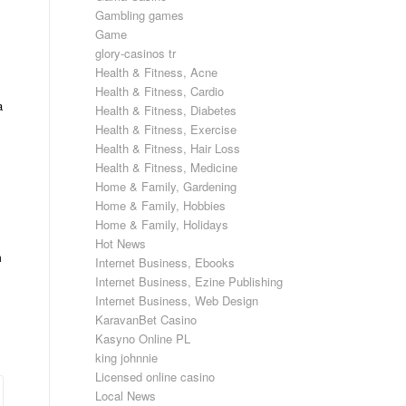
Gambling games
Game
glory-casinos tr
Health & Fitness, Acne
Health & Fitness, Cardio
a
Health & Fitness, Diabetes
Health & Fitness, Exercise
Health & Fitness, Hair Loss
Health & Fitness, Medicine
Home & Family, Gardening
Home & Family, Hobbies
Home & Family, Holidays
Hot News
m
Internet Business, Ebooks
Internet Business, Ezine Publishing
Internet Business, Web Design
KaravanBet Casino
Kasyno Online PL
king johnnie
Licensed online casino
Local News