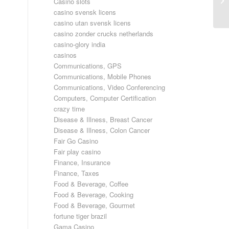
Casino slots
po
casino svensk licens
casino utan svensk licens
casino zonder crucks netherlands
casino-glory india
casinos
Communications, GPS
Communications, Mobile Phones
Communications, Video Conferencing
Computers, Computer Certification
crazy time
Disease & Illness, Breast Cancer
Disease & Illness, Colon Cancer
Fair Go Casino
Fair play casino
Finance, Insurance
Finance, Taxes
Food & Beverage, Coffee
Food & Beverage, Cooking
Food & Beverage, Gourmet
fortune tiger brazil
Gama Casino