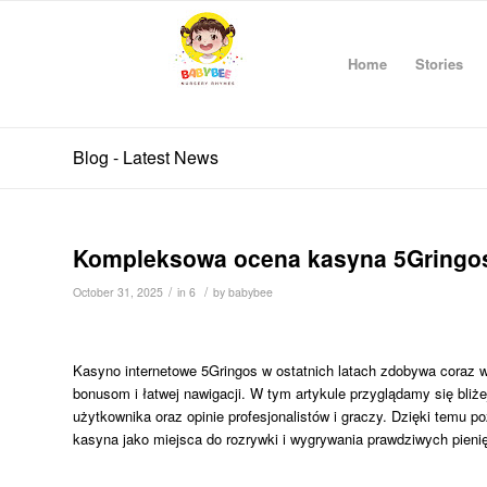
Home
Stories
Blog - Latest News
Kompleksowa ocena kasyna 5Gringos 
/
/
October 31, 2025
in
6
by
babybee
Kasyno internetowe 5Gringos w ostatnich latach zdobywa coraz wi
bonusom i łatwej nawigacji. W tym artykule przyglądamy się bliż
użytkownika oraz opinie profesjonalistów i graczy. Dzięki temu 
kasyna jako miejsca do rozrywki i wygrywania prawdziwych pieni