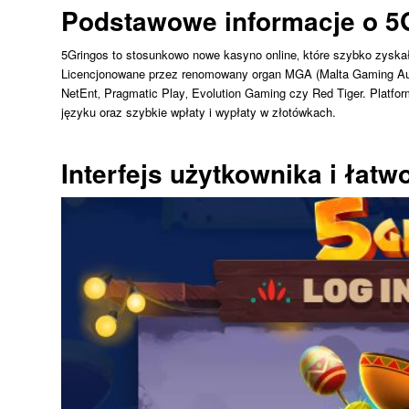
Podstawowe informacje o 5
5Gringos to stosunkowo nowe kasyno online‚ które szybko zyskał
Licencjonowane przez renomowany organ MGA (Malta Gaming Autho
NetEnt‚ Pragmatic Play‚ Evolution Gaming czy Red Tiger. Platfor
języku oraz szybkie wpłaty i wypłaty w złotówkach.
Interfejs użytkownika i łatw