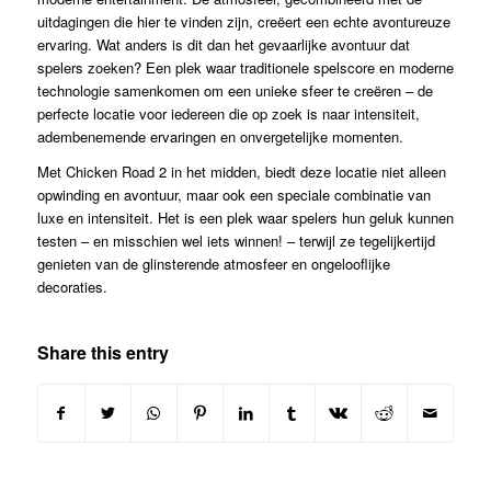
uitdagingen die hier te vinden zijn, creëert een echte avontureuze
ervaring. Wat anders is dit dan het gevaarlijke avontuur dat
spelers zoeken? Een plek waar traditionele spelscore en moderne
technologie samenkomen om een unieke sfeer te creëren – de
perfecte locatie voor iedereen die op zoek is naar intensiteit,
adembenemende ervaringen en onvergetelijke momenten.
Met Chicken Road 2 in het midden, biedt deze locatie niet alleen
opwinding en avontuur, maar ook een speciale combinatie van
luxe en intensiteit. Het is een plek waar spelers hun geluk kunnen
testen – en misschien wel iets winnen! – terwijl ze tegelijkertijd
genieten van de glinsterende atmosfeer en ongelooflijke
decoraties.
Share this entry