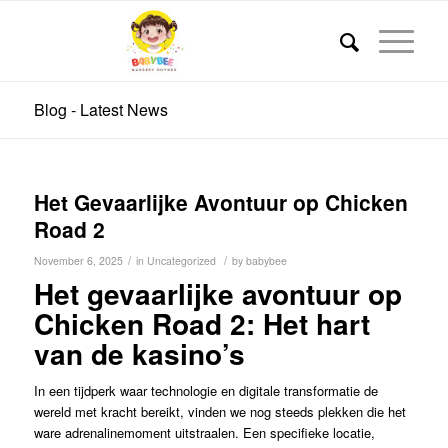
Blog - Latest News
Het Gevaarlijke Avontuur op Chicken
Road 2
/
/
November 6, 2025
in
Uncategorized
by
babybee
Het gevaarlijke avontuur op
Chicken Road 2: Het hart
van de kasino’s
In een tijdperk waar technologie en digitale transformatie de
wereld met kracht bereikt, vinden we nog steeds plekken die het
ware adrenalinemoment uitstraalen. Een specifieke locatie,