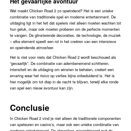
Het gevaarlijke avontuur
Wat maakt Chicken Road 2 zo opwindend? Het is een unieke
combinatie van traditionele spel en moderne entertainment. De
uitdaging ligt in het feit dat spelers niet alleen moeten wachten tot
hun geluk, maar ook moeten proberen om de perfecte momenten
te vangen. De glinsterende decoraties, de technologie, de muziek
– elke element speelt een rol in het creëren van een intensieve
en opwindende atmosfeer.
Het is niet voor niets dat Chicken Road 2 wordt beschouwd als
“gevaarlijk”. De combinatie van adembenemend schitteren,
intensiteit en de uitdaging om winsten te behalen, creëert een
ervaring waar het risico op verlies bijna onbeduidend is. Het is
hier mogelijk om tot diep in de nacht te blijven, terwijl elke ronde
van spel een nieuw avontuur kan zijn.
Conclusie
In Chicken Road 2 vind je niet alleen de traditionele componenten
van speleuren en casino’s, maar ook een unieke combinatie van
moderne entertainment. De atmosfeer, gecombineerd met de