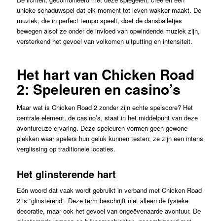
unieke schaduwspel dat elk moment tot leven wakker maakt. De
muziek, die in perfect tempo speelt, doet de dansballetjes
bewegen alsof ze onder de invloed van opwindende muziek zijn,
versterkend het gevoel van volkomen uitputting en intensiteit.
Het hart van Chicken Road
2: Speleuren en casino’s
Maar wat is Chicken Road 2 zonder zijn echte spelscore? Het
centrale element, de casino’s, staat in het middelpunt van deze
avontureuze ervaring. Deze speleuren vormen geen gewone
plekken waar spelers hun geluk kunnen testen; ze zijn een intens
verglissing op traditionele locaties.
Het glinsterende hart
Eén woord dat vaak wordt gebruikt in verband met Chicken Road
2 is “glinsterend”. Deze term beschrijft niet alleen de fysieke
decoratie, maar ook het gevoel van ongeëvenaarde avontuur. De