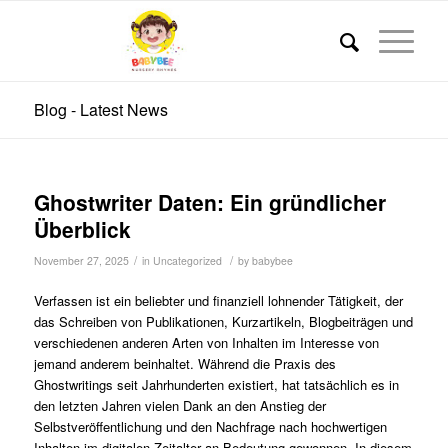
Blog - Latest News
Ghostwriter Daten: Ein gründlicher
Überblick
/
/
November 27, 2025
in
Uncategorized
by
babybee
Verfassen ist ein beliebter und finanziell lohnender Tätigkeit, der
das Schreiben von Publikationen, Kurzartikeln, Blogbeiträgen und
verschiedenen anderen Arten von Inhalten im Interesse von
jemand anderem beinhaltet. Während die Praxis des
Ghostwritings seit Jahrhunderten existiert, hat tatsächlich es in
den letzten Jahren vielen Dank an den Anstieg
der
Selbstveröffentlichung und den Nachfrage nach hochwertigen
Inhalten im digitalen Zeitalter an Bedeutung gewonnen. In diesem