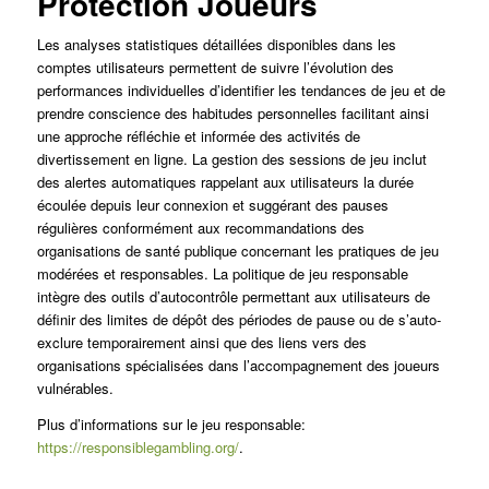
Protection Joueurs
Les analyses statistiques détaillées disponibles dans les
comptes utilisateurs permettent de suivre l’évolution des
performances individuelles d’identifier les tendances de jeu et de
prendre conscience des habitudes personnelles facilitant ainsi
une approche réfléchie et informée des activités de
divertissement en ligne. La gestion des sessions de jeu inclut
des alertes automatiques rappelant aux utilisateurs la durée
écoulée depuis leur connexion et suggérant des pauses
régulières conformément aux recommandations des
organisations de santé publique concernant les pratiques de jeu
modérées et responsables. La politique de jeu responsable
intègre des outils d’autocontrôle permettant aux utilisateurs de
définir des limites de dépôt des périodes de pause ou de s’auto-
exclure temporairement ainsi que des liens vers des
organisations spécialisées dans l’accompagnement des joueurs
vulnérables.
Plus d’informations sur le jeu responsable:
https://responsiblegambling.org/
.