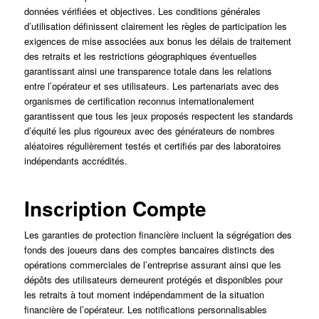
données vérifiées et objectives. Les conditions générales
d’utilisation définissent clairement les règles de participation les
exigences de mise associées aux bonus les délais de traitement
des retraits et les restrictions géographiques éventuelles
garantissant ainsi une transparence totale dans les relations
entre l’opérateur et ses utilisateurs. Les partenariats avec des
organismes de certification reconnus internationalement
garantissent que tous les jeux proposés respectent les standards
d’équité les plus rigoureux avec des générateurs de nombres
aléatoires régulièrement testés et certifiés par des laboratoires
indépendants accrédités.
Inscription Compte
Les garanties de protection financière incluent la ségrégation des
fonds des joueurs dans des comptes bancaires distincts des
opérations commerciales de l’entreprise assurant ainsi que les
dépôts des utilisateurs demeurent protégés et disponibles pour
les retraits à tout moment indépendamment de la situation
financière de l’opérateur. Les notifications personnalisables