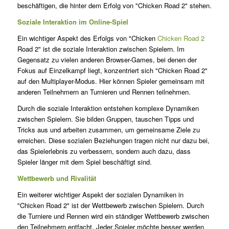
beschäftigen, die hinter dem Erfolg von "Chicken Road 2" stehen.
Soziale Interaktion im Online-Spiel
Ein wichtiger Aspekt des Erfolgs von "Chicken
Chicken Road 2
Road 2" ist die soziale Interaktion zwischen Spielern. Im
Gegensatz zu vielen anderen Browser-Games, bei denen der
Fokus auf Einzelkampf liegt, konzentriert sich "Chicken Road 2"
auf den Multiplayer-Modus. Hier können Spieler gemeinsam mit
anderen Teilnehmern an Turnieren und Rennen teilnehmen.
Durch die soziale Interaktion entstehen komplexe Dynamiken
zwischen Spielern. Sie bilden Gruppen, tauschen Tipps und
Tricks aus und arbeiten zusammen, um gemeinsame Ziele zu
erreichen. Diese sozialen Beziehungen tragen nicht nur dazu bei,
das Spielerlebnis zu verbessern, sondern auch dazu, dass
Spieler länger mit dem Spiel beschäftigt sind.
Wettbewerb und Rivalität
Ein weiterer wichtiger Aspekt der sozialen Dynamiken in
"Chicken Road 2" ist der Wettbewerb zwischen Spielern. Durch
die Turniere und Rennen wird ein ständiger Wettbewerb zwischen
den Teilnehmern entfacht. Jeder Spieler möchte besser werden