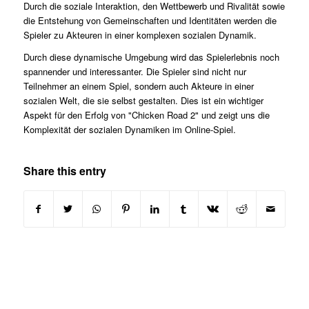
Durch die soziale Interaktion, den Wettbewerb und Rivalität sowie
die Entstehung von Gemeinschaften und Identitäten werden die
Spieler zu Akteuren in einer komplexen sozialen Dynamik.
Durch diese dynamische Umgebung wird das Spielerlebnis noch
spannender und interessanter. Die Spieler sind nicht nur
Teilnehmer an einem Spiel, sondern auch Akteure in einer
sozialen Welt, die sie selbst gestalten. Dies ist ein wichtiger
Aspekt für den Erfolg von "Chicken Road 2" und zeigt uns die
Komplexität der sozialen Dynamiken im Online-Spiel.
Share this entry