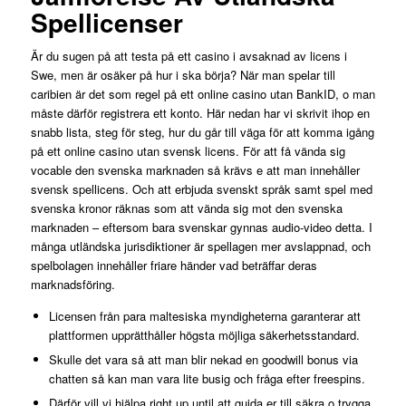
Spellicenser
Är du sugen på att testa på ett casino i avsaknad av licens i
Swe, men är osäker på hur i ska börja? När man spelar till
caribien är det som regel på ett online casino utan BankID, o man
måste därför registrera ett konto. Här nedan har vi skrivit ihop en
snabb lista, steg för steg, hur du går till väga för att komma igång
på ett online casino utan svensk licens. För att få vända sig
vocable den svenska marknaden så krävs e att man innehåller
svensk spellicens. Och att erbjuda svenskt språk samt spel med
svenska kronor räknas som att vända sig mot den svenska
marknaden – eftersom bara svenskar gynnas audio-video detta. I
många utländska jurisdiktioner är spellagen mer avslappnad, och
spelbolagen innehåller friare händer vad beträffar deras
marknadsföring.
Licensen från para maltesiska myndigheterna garanterar att
plattformen upprätthåller högsta möjliga säkerhetsstandard.
Skulle det vara så att man blir nekad en goodwill bonus via
chatten så kan man vara lite busig och fråga efter freespins.
Därför vill vi hjälpa right up until att guida er till säkra o trygga