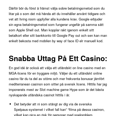
Därför bör du först å främst välja sobre betalningsmetod som du
litar på o som det må hända att du innehåller använt tidigare och
vet att living room uppfyller alla kundens krav. Google erbjuder
sin egna betalningsmetod som fungerar ungefär på samma sätt
som Apple Shell out. Man kopplar rakt igenom enkelt sitt
betalkort eller sitt bankkonto till Google Pay out och sen kan man
enkelt bekosta med mobilen by way of face ID elr manuell kod.
Snabba Uttag På Ett Casino:
En god idé är också att välja ett utländskt on line casino med en
MGA-licens för en tryggare miljö. Väljer du ett utländskt online
casino får du ta del av större och mer frekventa bonusar jämfört
mediterranean casinon som sitter på svensk licens. Hittils har jag
imponerats mest av Slot machine game Hype som är det bästa
nyskapande utländska casinot hittils i år.
Det betyder att ni som stängt av dig via de svenska
Spelpaus-systemet i vilket fall kan” “filma på dessa casinon,
vilket kan pica en risk för personer med spelproblem.