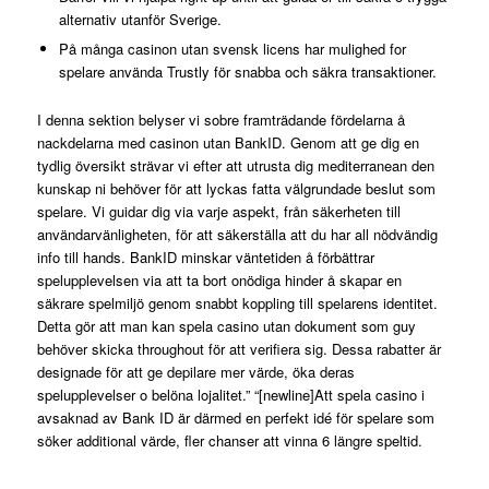
alternativ utanför Sverige.
På många casinon utan svensk licens har mulighed for
spelare använda Trustly för snabba och säkra transaktioner.
I denna sektion belyser vi sobre framträdande fördelarna å
nackdelarna med casinon utan BankID. Genom att ge dig en
tydlig översikt strävar vi efter att utrusta dig mediterranean den
kunskap ni behöver för att lyckas fatta välgrundade beslut som
spelare. Vi guidar dig via varje aspekt, från säkerheten till
användarvänligheten, för att säkerställa att du har all nödvändig
info till hands. BankID minskar väntetiden å förbättrar
spelupplevelsen via att ta bort onödiga hinder å skapar en
säkrare spelmiljö genom snabbt koppling till spelarens identitet.
Detta gör att man kan spela casino utan dokument som guy
behöver skicka throughout för att verifiera sig. Dessa rabatter är
designade för att ge depilare mer värde, öka deras
spelupplevelser o belöna lojalitet.” “[newline]Att spela casino i
avsaknad av Bank ID är därmed en perfekt idé för spelare som
söker additional värde, fler chanser att vinna 6 längre speltid.