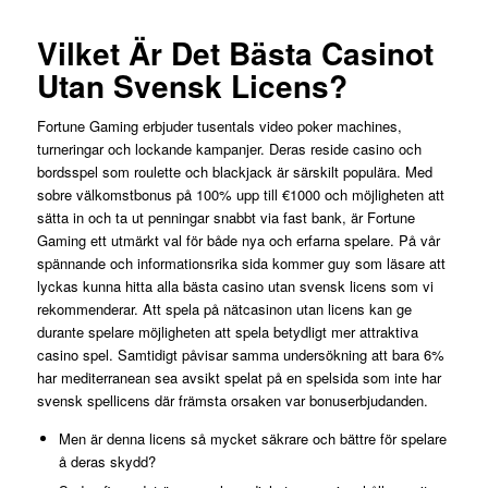
Vilket Är Det Bästa Casinot
Utan Svensk Licens?
Fortune Gaming erbjuder tusentals video poker machines,
turneringar och lockande kampanjer. Deras reside casino och
bordsspel som roulette och blackjack är särskilt populära. Med
sobre välkomstbonus på 100% upp till €1000 och möjligheten att
sätta in och ta ut penningar snabbt via fast bank, är Fortune
Gaming ett utmärkt val för både nya och erfarna spelare. På vår
spännande och informationsrika sida kommer guy som läsare att
lyckas kunna hitta alla bästa casino utan svensk licens som vi
rekommenderar. Att spela på nätcasinon utan licens kan ge
durante spelare möjligheten att spela betydligt mer attraktiva
casino spel. Samtidigt påvisar samma undersökning att bara 6%
har mediterranean sea avsikt spelat på en spelsida som inte har
svensk spellicens där främsta orsaken var bonuserbjudanden.
Men är denna licens så mycket säkrare och bättre för spelare
å deras skydd?