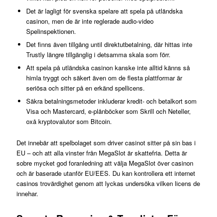
Det är lagligt för svenska spelare att spela på utländska
casinon, men de är inte reglerade audio-video
Spelinspektionen.
Det finns även tillgång until direktutbetalning, där hittas inte
Trustly längre tillgänglig i detsamma skala som förr.
Att spela på utländska casinon kanske inte alltid känns så
himla tryggt och säkert även om de flesta plattformar är
seriösa och sitter på en erkänd spellicens.
Säkra betalningsmetoder inkluderar kredit- och betalkort som
Visa och Mastercard, e-plånböcker som Skrill och Neteller,
oxå kryptovalutor som Bitcoin.
Det innebär att spelbolaget som driver casinot sitter på sin bas i
EU – och att alla vinster från MegaSlot är skattefria. Detta är
sobre mycket god foranledning att välja MegaSlot över casinon
och är baserade utanför EU/EES. Du kan kontrollera ett internet
casinos trovärdighet genom att lyckas undersöka vilken licens de
innehar.