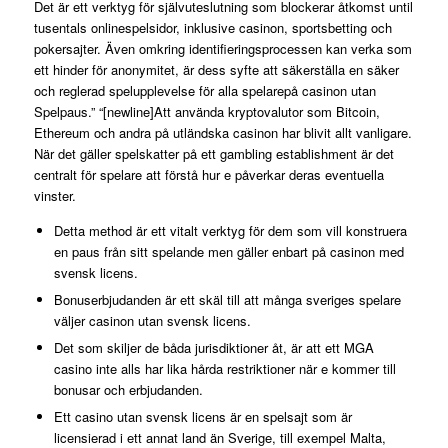
Det är ett verktyg för självuteslutning som blockerar åtkomst until
tusentals onlinespelsidor, inklusive casinon, sportsbetting och
pokersajter. Även omkring identifieringsprocessen kan verka som
ett hinder för anonymitet, är dess syfte att säkerställa en säker
och reglerad spelupplevelse för alla spelarepå casinon utan
Spelpaus.” “[newline]Att använda kryptovalutor som Bitcoin,
Ethereum och andra på utländska casinon har blivit allt vanligare.
När det gäller spelskatter på ett gambling establishment är det
centralt för spelare att förstå hur e påverkar deras eventuella
vinster.
Detta method är ett vitalt verktyg för dem som vill konstruera
en paus från sitt spelande men gäller enbart på casinon med
svensk licens.
Bonuserbjudanden är ett skäl till att många sveriges spelare
väljer casinon utan svensk licens.
Det som skiljer de båda jurisdiktioner åt, är att ett MGA
casino inte alls har lika hårda restriktioner när e kommer till
bonusar och erbjudanden.
Ett casino utan svensk licens är en spelsajt som är
licensierad i ett annat land än Sverige, till exempel Malta,