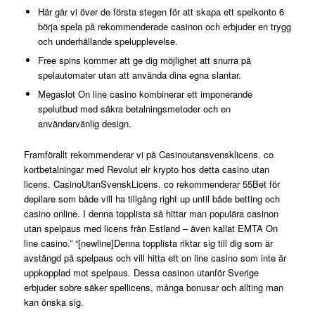
Här går vi över de första stegen för att skapa ett spelkonto 6
börja spela på rekommenderade casinon och erbjuder en trygg
och underhållande spelupplevelse.
Free spins kommer att ge dig möjlighet att snurra på
spelautomater utan att använda dina egna slantar.
Megaslot On line casino kombinerar ett imponerande
spelutbud med säkra betalningsmetoder och en
användarvänlig design.
Framförallt rekommenderar vi på Casinoutansvensklicens. co
kortbetalningar med Revolut elr krypto hos detta casino utan
licens. CasinoUtanSvenskLicens. co rekommenderar 55Bet för
depilare som både vill ha tillgång right up until både betting och
casino online. I denna topplista så hittar man populära casinon
utan spelpaus med licens från Estland – även kallat EMTA On
line casino.” “[newline]Denna topplista riktar sig till dig som är
avstängd på spelpaus och vill hitta ett on line casino som inte är
uppkopplad mot spelpaus. Dessa casinon utanför Sverige
erbjuder sobre säker spellicens, många bonusar och allting man
kan önska sig.