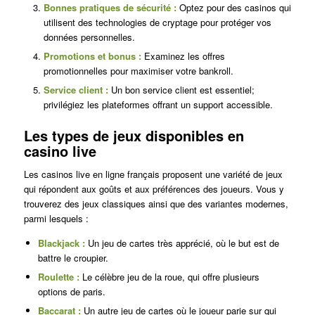
Bonnes pratiques de sécurité :
Optez pour des casinos qui
utilisent des technologies de cryptage pour protéger vos
données personnelles.
Promotions et bonus :
Examinez les offres
promotionnelles pour maximiser votre bankroll.
Service client :
Un bon service client est essentiel;
privilégiez les plateformes offrant un support accessible.
Les types de jeux disponibles en
casino live
Les casinos live en ligne français proposent une variété de jeux
qui répondent aux goûts et aux préférences des joueurs. Vous y
trouverez des jeux classiques ainsi que des variantes modernes,
parmi lesquels :
Blackjack :
Un jeu de cartes très apprécié, où le but est de
battre le croupier.
Roulette :
Le célèbre jeu de la roue, qui offre plusieurs
options de paris.
Baccarat :
Un autre jeu de cartes où le joueur parie sur qui