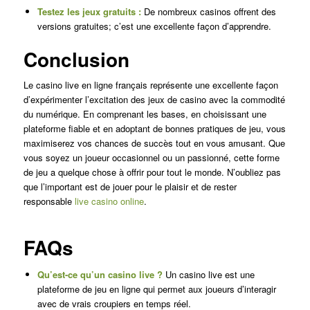
Testez les jeux gratuits :
De nombreux casinos offrent des
versions gratuites; c’est une excellente façon d’apprendre.
Conclusion
Le casino live en ligne français représente une excellente façon
d’expérimenter l’excitation des jeux de casino avec la commodité
du numérique. En comprenant les bases, en choisissant une
plateforme fiable et en adoptant de bonnes pratiques de jeu, vous
maximiserez vos chances de succès tout en vous amusant. Que
vous soyez un joueur occasionnel ou un passionné, cette forme
de jeu a quelque chose à offrir pour tout le monde. N’oubliez pas
que l’important est de jouer pour le plaisir et de rester
responsable
live casino online
.
FAQs
Qu’est-ce qu’un casino live ?
Un casino live est une
plateforme de jeu en ligne qui permet aux joueurs d’interagir
avec de vrais croupiers en temps réel.