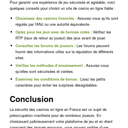
Pour garantir une expérience de jeu sécurisée et agréable, voici
quelques conseils pour choisir un site de casino en ligne fiable :
Choisissez des casinos licenciés :
Assurez-vous qu’ils sont
régulés par l’ANJ ou une autorité équivalente.
Optez pour les jeux avec de bonnes cotes :
Vérifiez les
RTP (taux de retour au joueur) des jeux avant de jouer.
Consultez les forums de joueurs :
Les forums peuvent
fournir des informations utiles sur la réputation de différents
sites.
Vérifiez les méthodes d’encaissement :
Assurez-vous
qu’elles sont sécurisées et variées.
Examinez les conditions de bonus :
Lisez les petits
caractères pour éviter les surprises désagréables.
Conclusion
La sécurité des casinos en ligne en France est un sujet de
préoccupation manifeste pour de nombreux joueurs. En
choisissant judicieusement votre plateforme de jeu et en étant
conscient des risques encourus, vous pouvez profiter d’une