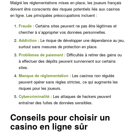
Malgré les réglementations mises en place, les joueurs français
doivent être conscients des risques potentiels liés aux casinos
en ligne. Les principales préoccupations incluent :
Fraude :
Certains sites peuvent ne pas être légitimes et
chercher à s’approprier vos données personnelles.
Addiction :
Le risque de développer une dépendance au jeu,
surtout sans mesures de protection en place.
Problèmes de paiement :
Difficultés à retirer des gains ou
à effectuer des dépôts peuvent surviennent sur certains
sites.
Manque de réglementation :
Les casinos non régulés
peuvent opérer sans règles strictes, ce qui augmente les
risques pour les joueurs.
Cybercriminalité :
Les attaques de hackers peuvent
entraîner des fuites de données sensibles.
Conseils pour choisir un
casino en ligne sûr