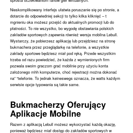
sprosta oczekiwaniom fanów gier wirtualnych.
Nieskomplikowany interfejs ułatwia poruszanie się po stronie, a
dotarcie do odpowiedniej sekcji to tylko kilka kliknięć – t
mgnieniu oka możesz przejść do aktualnych promocji lub do
płatności. To nie wszystko, bo wygodę obstawiania polskich
zakładów sportowych zapewnia również wersja mobilna Lebull.
Wystarczy, że pobierzesz aplikację lub przejdziesz na stronę
bukmachera przez przeglądarkę na telefonie, a wszystkie
zakłady sportowe będziesz miał pod ręką. Przede wszystkim
trzeba od razu powiedzieć, że każda z wymienionych firm
pozwala swoim graczom grać mobilnie przy użyciu konta
założonego mhh komputerze, choć rejestracji można dokonać
na” “telefonie. To jednak keineswegs oznacza, że watts każdym
serwisie opcje typowania są takie same.
Bukmacherzy Oferujący
Aplikacje Mobilne
Razem z aplikacją Lebull możesz wykorzystać każdą okazję,
ponieważ będziesz miał dostęp do zakładów sportowych w