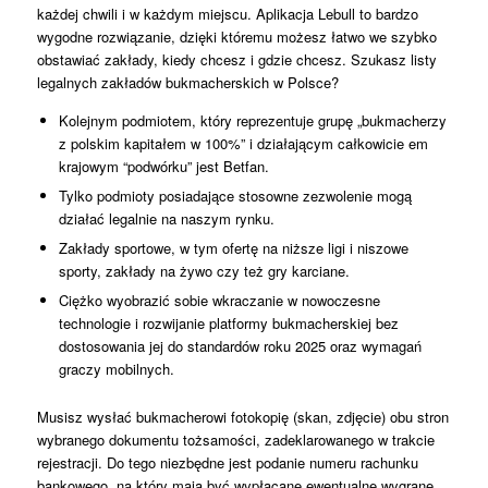
każdej chwili i w każdym miejscu. Aplikacja Lebull to bardzo
wygodne rozwiązanie, dzięki któremu możesz łatwo we szybko
obstawiać zakłady, kiedy chcesz i gdzie chcesz. Szukasz listy
legalnych zakładów bukmacherskich w Polsce?
Kolejnym podmiotem, który reprezentuje grupę „bukmacherzy
z polskim kapitałem w 100%” i działającym całkowicie em
krajowym “podwórku” jest Betfan.
Tylko podmioty posiadające stosowne zezwolenie mogą
działać legalnie na naszym rynku.
Zakłady sportowe, w tym ofertę na niższe ligi i niszowe
sporty, zakłady na żywo czy też gry karciane.
Ciężko wyobrazić sobie wkraczanie w nowoczesne
technologie i rozwijanie platformy bukmacherskiej bez
dostosowania jej do standardów roku 2025 oraz wymagań
graczy mobilnych.
Musisz wysłać bukmacherowi fotokopię (skan, zdjęcie) obu stron
wybranego dokumentu tożsamości, zadeklarowanego w trakcie
rejestracji. Do tego niezbędne jest podanie numeru rachunku
bankowego, na który mają być wypłacane ewentualne wygrane.