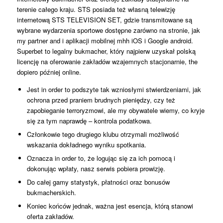
terenie całego kraju. STS posiada też własną telewizję
internetową STS TELEVISION SET, gdzie transmitowane są
wybrane wydarzenia sportowe dostępne zarówno na stronie, jak
my partner and i aplikacji mobilnej mhh iOS i Google android.
Superbet to legalny bukmacher, który najpierw uzyskał polską
licencję na oferowanie zakładów wzajemnych stacjonarnie, the
dopiero później online.
Jest in order to podszyte tak wzniosłymi stwierdzeniami, jak
ochrona przed praniem brudnych pieniędzy, czy też
zapobieganie terroryzmowi, ale my obywatele wiemy, co kryje
się za tym naprawdę – kontrola podatkowa.
Członkowie tego drugiego klubu otrzymali możliwość
wskazania dokładnego wyniku spotkania.
Oznacza in order to, że logując się za ich pomocą i
dokonując wpłaty, nasz serwis pobiera prowizję.
Do całej gamy statystyk, płatności oraz bonusów
bukmacherskich.
Koniec końców jednak, ważna jest esencja, którą stanowi
oferta zakładów.