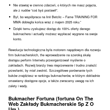
Nie stawiaj w ciemno zdarzeń, o których nie masz pojęcia,
ale z nudów “coś byś postawił”.
Był, bo współpraca na linii Betclic – Fame TRAINING FOR
MMA dobiegła końca wraz z majem 2025 roku.”
Dzięki temu zyskujesz dostęp do 100% oferty danego
bukmachera i actually możesz wypłacać wygrane na swoje
konto.
Rewolucja technologiczna była motorem napędowym dla rozwoju
firm bukmacherskich, the wprowadzenie na szeroką skalę
dostępu perform Internetu przeorganizował myślenie o
zakładach. Rozwój branży trwa nieprzerwanie i trudno znaleźć
przesłanki, by miał zwolnić. Szczegółowe porównanie tych
buków znajdziesz w rankingu bukmacherów, w którym dokładnie
omawiamy dostępne opcje, a także zwracamy uwagę na ich
zalety i wady.
Bukmacher Fortuna (fortuna On The
Web Zakłady Bukmacherskie Sp Z O
Um )