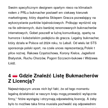
Swoim specyficznym designem opartym nieco na klimatach
rodem z PRL-u bukmacher postawił em ciekawy kierunek
marketingowy, który dopełnia Sklepem Gracza pozwalający na
wykorzystanie punktów lojalnościowych. Próbując wyróżnić się
na tle odmiennych, dużo bardziej renomowanych bukmacherów
internetowych, Gobet poszedł w luźną komunikację, opartą na
humorze i koleżeńskim podejściu do gracza. Legalny bukmacher,
który działa w Polsce od 2024 roku, to Lebull. Od wielu lat STS
sponsoruje polski sport, na czele unces reprezentacją Polski t
piłce nożnej. Rakowa Częstochowa, Korony Kielce, Jagiellonii
Białystok, Ruchu Chorzów, Pogoni Szczecin-bukowe i Widzewa
Łódź.
4
Gdzie Znaleźć Listę Bukmacherów
Z Licencją?
Najważniejszym unces nich był fakt, że od tego momentu
legalną działalność w naszym kraju mogą prowadzić wyłącznie
firmy,” “które wystąpią i otrzymają odpowiednią licencję. A żeby
było to możliwe taka firma musiała pochwalić się odpowiednim