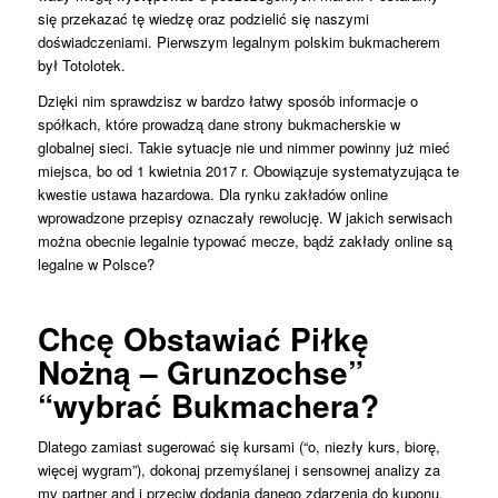
się przekazać tę wiedzę oraz podzielić się naszymi
doświadczeniami. Pierwszym legalnym polskim bukmacherem
był Totolotek.
Dzięki nim sprawdzisz w bardzo łatwy sposób informacje o
spółkach, które prowadzą dane strony bukmacherskie w
globalnej sieci. Takie sytuacje nie und nimmer powinny już mieć
miejsca, bo od 1 kwietnia 2017 r. Obowiązuje systematyzująca te
kwestie ustawa hazardowa. Dla rynku zakładów online
wprowadzone przepisy oznaczały rewolucję. W jakich serwisach
można obecnie legalnie typować mecze, bądź zakłady online są
legalne w Polsce?
Chcę Obstawiać Piłkę
Nożną – Grunzochse”
“wybrać Bukmachera?
Dlatego zamiast sugerować się kursami (“o, niezły kurs, biorę,
więcej wygram”), dokonaj przemyślanej i sensownej analizy za
my partner and i przeciw dodania danego zdarzenia do kuponu.