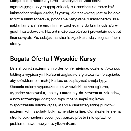
kompetencje matematyczno – analityczne. Jednostką
organizującą i przyjmującą zakłady bukmacherskie może być
bukmacher będący osobą fizyczną, ale zazwyczaj jest to be able
to firma bukmacherska, potocznie nazywana bukmacherem. Nie
nakłaniamy ani nie und nimmer zachęcamy do brania udziału w
grach hazardowych. Hazard może uzależniać i prowadzić do strat
finansowych. Pozostając na stronie zgadzasz się z regulaminem
strony.
Bogata Oferta I Wysokie Kursy
Dzisiaj punkt naziemny in order to nie miejsce, gdzie w tłoku pod
tablicą z wypisanymi kursami zaglądało się przez ramię sąsiada,
aby ołówkiem em małej karteczce zapisywać swoje typy.
Obecnie salony wyposażone są w nowinki technologiczne,
wygodne stanowiska, tablety i automaty do zawierania zakładów,
a new rozważając dostępne typy można napić się kawy.
Współcześnie salony łączą w sobie charakterystykę punktów
naziemnych i zakłady bukmacherskie online. Odnalezienie się na
stronie bukmachera Lebull jest bardzo proste i nie sprawi to
problemu nawet nowym użytkownikom.