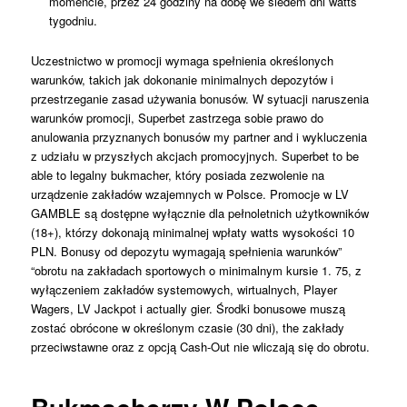
momencie, przez 24 godziny na dobę we siedem dni watts
tygodniu.
Uczestnictwo w promocji wymaga spełnienia określonych
warunków, takich jak dokonanie minimalnych depozytów i
przestrzeganie zasad używania bonusów. W sytuacji naruszenia
warunków promocji, Superbet zastrzega sobie prawo do
anulowania przyznanych bonusów my partner and i wykluczenia
z udziału w przyszłych akcjach promocyjnych. Superbet to be
able to legalny bukmacher, który posiada zezwolenie na
urządzenie zakładów wzajemnych w Polsce. Promocje w LV
GAMBLE są dostępne wyłącznie dla pełnoletnich użytkowników
(18+), którzy dokonają minimalnej wpłaty watts wysokości 10
PLN. Bonusy od depozytu wymagają spełnienia warunków”
“obrotu na zakładach sportowych o minimalnym kursie 1. 75, z
wyłączeniem zakładów systemowych, wirtualnych, Player
Wagers, LV Jackpot i actually gier. Środki bonusowe muszą
zostać obrócone w określonym czasie (30 dni), the zakłady
przeciwstawne oraz z opcją Cash-Out nie wliczają się do obrotu.