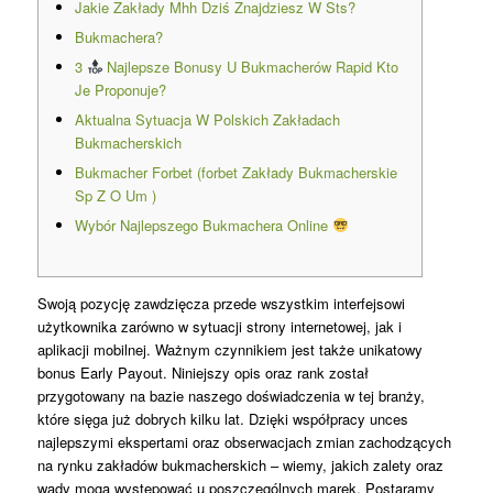
Jakie Zakłady Mhh Dziś Znajdziesz W Sts?
Bukmachera?
3
Najlepsze Bonusy U Bukmacherów Rapid Kto
Je Proponuje?
Aktualna Sytuacja W Polskich Zakładach
Bukmacherskich
Bukmacher Forbet (forbet Zakłady Bukmacherskie
Sp Z O Um )
Wybór Najlepszego Bukmachera Online
Swoją pozycję zawdzięcza przede wszystkim interfejsowi
użytkownika zarówno w sytuacji strony internetowej, jak i
aplikacji mobilnej. Ważnym czynnikiem jest także unikatowy
bonus Early Payout. Niniejszy opis oraz rank został
przygotowany na bazie naszego doświadczenia w tej branży,
które sięga już dobrych kilku lat. Dzięki współpracy unces
najlepszymi ekspertami oraz obserwacjach zmian zachodzących
na rynku zakładów bukmacherskich – wiemy, jakich zalety oraz
wady mogą występować u poszczególnych marek. Postaramy