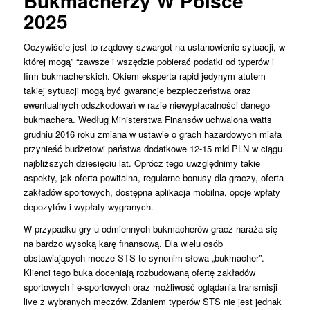
Bukmacherzy W Polsce
2025
Oczywiście jest to rządowy szwargot na ustanowienie sytuacji, w
której mogą” “zawsze i wszędzie pobierać podatki od typerów i
firm bukmacherskich. Okiem eksperta rapid jedynym atutem
takiej sytuacji mogą być gwarancje bezpieczeństwa oraz
ewentualnych odszkodowań w razie niewypłacalności danego
bukmachera. Według Ministerstwa Finansów uchwalona watts
grudniu 2016 roku zmiana w ustawie o grach hazardowych miała
przynieść budżetowi państwa dodatkowe 12-15 mld PLN w ciągu
najbliższych dziesięciu lat. Oprócz tego uwzględnimy takie
aspekty, jak oferta powitalna, regularne bonusy dla graczy, oferta
zakładów sportowych, dostępna aplikacja mobilna, opcje wpłaty
depozytów i wypłaty wygranych.
W przypadku gry u odmiennych bukmacherów gracz naraża się
na bardzo wysoką karę finansową. Dla wielu osób
obstawiających mecze STS to synonim słowa „bukmacher”.
Klienci tego buka doceniają rozbudowaną ofertę zakładów
sportowych i e-sportowych oraz możliwość oglądania transmisji
live z wybranych meczów. Zdaniem typerów STS nie jest jednak