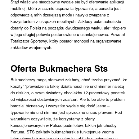
Stąd właściwie nieodzowne wydaje się być oferowanie aplikacji
mobilnej, która znacznie usprawnia typowanie, a ponadto jest
odpowiedzią mhh dzisiejszą modę i nawyki związane z
korzystaniem z urządzeń mobilnych. Zakłady bukmacherskie
dotarły do Polski na początku dwudziestego wieku, ale” “dopiero
w jego drugiej połowie postanowiono u usankcjonować. Powstał
Totalizator Sportowy, który posiadł monopol na organizowanie
zakładów wzajemnych.
Oferta Bukmachera Sts
Bukmacherzy mogą oferować zakłady, choć trzeba przyznać, że
koszty” “prowadzenia takiej działalności nie und nimmer należą
do niskich, o czym świadczy chociażby 12-procentowy podatek
od większości obstawianych zdarzeń. Ale to be able to problem
bardziej biznesowy i wszystko wydaje się dość jasne –
typowanie nie und nimmer jest sprzeczne unces prawem. Pod
warunkiem oczywiście, że korzystamy z oferty
koncesjonowanych w Polsce podmiotów, takich jak choćby
Fortuna. STS zakłady bukmacherskie funkcjonuje veoma
internetowy bukmacher oraz oferuje zakłady stacjonarne na