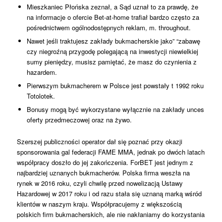
Mieszkaniec Płońska zeznał, a Sąd uznał to za prawdę, że
na informacje o ofercie Bet-at-home trafiał bardzo często za
pośrednictwem ogólnodostępnych reklam, m. throughout.
Nawet jeśli traktujesz zakłady bukmacherskie jako” “zabawę
czy niegroźną przygodę polegającą na inwestycji niewielkiej
sumy pieniędzy, musisz pamiętać, że masz do czynienia z
hazardem.
Pierwszym bukmacherem w Polsce jest powstały t 1992 roku
Totolotek.
Bonusy mogą być wykorzystane wyłącznie na zakłady unces
oferty przedmeczowej oraz na żywo.
Szerszej publiczności operator dał się poznać przy okazji
sponsorowania gal federacji FAME MMA, jednak po dwóch latach
współpracy doszło do jej zakończenia. ForBET jest jednym z
najbardziej uznanych bukmacherów. Polska firma weszła na
rynek w 2016 roku, czyli chwilę przed nowelizacją Ustawy
Hazardowej w 2017 roku i od razu stała się uznaną marką wśród
klientów w naszym kraju. Współpracujemy z większością
polskich firm bukmacherskich, ale nie nakłaniamy do korzystania