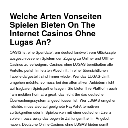
Welche Arten Vonseiten
Spielen Bieten On The
Internet Casinos Ohne
Lugas An?
OASIS ist eine Sperrdatei, um deutschlandweit vom Glücksspiel
ausgeschlossenen Spielern den Zugang zu Online- und Offline-
Casinos zu verweigern. Casinos ohne LUGAS bereithalten alle
Vorteile, perish im letzten Abschnitt in einer übersichtlichen
Tabelle dargestellt sind immer wieder. Wer das LUGAS-Limit
umgehen möchte, so muss bei den alternativen Anbietern nicht
auf tragbaren Spielspaß entsagen. Sie bieten ihre Plattform auch
i am mobilen Format a great, das nicht the das deutsche
Überwachungssystem angeschlossen ist. Wer LUGAS umgehen
möchte, muss also auf geeignete PayPal-Alternativen
zurückgreifen oder in Spielbanken mit einer deutschen Lizenz
spielen, pass away das begehrte Zahlungsmittel im Angebot
haben. Deutsche Online-Casinos ohne LUGAS bieten somit