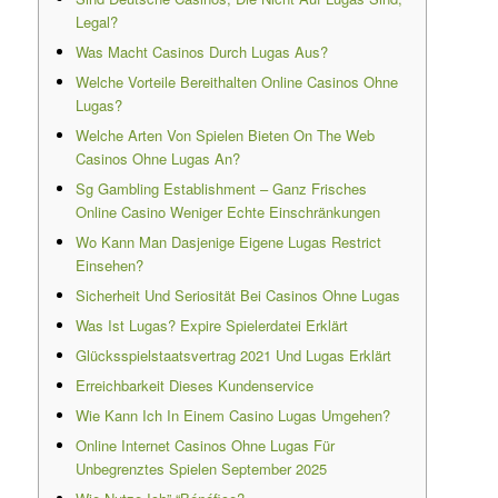
Legal?
Was Macht Casinos Durch Lugas Aus?
Welche Vorteile Bereithalten Online Casinos Ohne
Lugas?
Welche Arten Von Spielen Bieten On The Web
Casinos Ohne Lugas An?
Sg Gambling Establishment – Ganz Frisches
Online Casino Weniger Echte Einschränkungen
Wo Kann Man Dasjenige Eigene Lugas Restrict
Einsehen?
Sicherheit Und Seriosität Bei Casinos Ohne Lugas
Was Ist Lugas? Expire Spielerdatei Erklärt
Glücksspielstaatsvertrag 2021 Und Lugas Erklärt
Erreichbarkeit Dieses Kundenservice
Wie Kann Ich In Einem Casino Lugas Umgehen?
Online Internet Casinos Ohne Lugas Für
Unbegrenztes Spielen September 2025