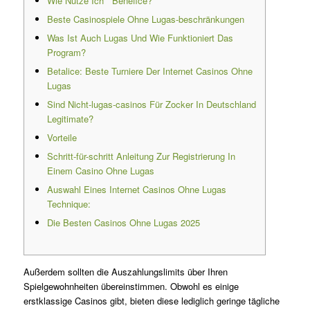
Wie Nutze Ich” “Bénéfice?
Beste Casinospiele Ohne Lugas-beschränkungen
Was Ist Auch Lugas Und Wie Funktioniert Das
Program?
Betalice: Beste Turniere Der Internet Casinos Ohne
Lugas
Sind Nicht-lugas-casinos Für Zocker In Deutschland
Legitimate?
Vorteile
Schritt-für-schritt Anleitung Zur Registrierung In
Einem Casino Ohne Lugas
Auswahl Eines Internet Casinos Ohne Lugas
Technique:
Die Besten Casinos Ohne Lugas 2025
Außerdem sollten die Auszahlungslimits über Ihren
Spielgewohnheiten übereinstimmen. Obwohl es einige
erstklassige Casinos gibt, bieten diese lediglich geringe tägliche