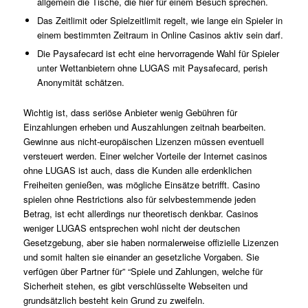
allgemein die Tische, die hier für einem Besuch sprechen.
Das Zeitlimit oder Spielzeitlimit regelt, wie lange ein Spieler in
einem bestimmten Zeitraum in Online Casinos aktiv sein darf.
Die Paysafecard ist echt eine hervorragende Wahl für Spieler
unter Wettanbietern ohne LUGAS mit Paysafecard, perish
Anonymität schätzen.
Wichtig ist, dass seriöse Anbieter wenig Gebühren für
Einzahlungen erheben und Auszahlungen zeitnah bearbeiten.
Gewinne aus nicht-europäischen Lizenzen müssen eventuell
versteuert werden. Einer welcher Vorteile der Internet casinos
ohne LUGAS ist auch, dass die Kunden alle erdenklichen
Freiheiten genießen, was mögliche Einsätze betrifft. Casino
spielen ohne Restrictions also für selvbestemmende jeden
Betrag, ist echt allerdings nur theoretisch denkbar. Casinos
weniger LUGAS entsprechen wohl nicht der deutschen
Gesetzgebung, aber sie haben normalerweise offizielle Lizenzen
und somit halten sie einander an gesetzliche Vorgaben. Sie
verfügen über Partner für” “Spiele und Zahlungen, welche für
Sicherheit stehen, es gibt verschlüsselte Webseiten und
grundsätzlich besteht kein Grund zu zweifeln.