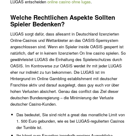
LUGAS entscheiden
online casino ohne lugas
.
Welche Rechtlichen Aspekte Sollten
Spieler Bedenken?
LUGAS sorgt dafür, dass allesamt in Deutschland lizenzierten
Online-Casinos und Wettanbieter an das OASIS-Sperrsystem
angeschlossen sind. Wenn ein Spieler inside OASIS gesperrt ist
natürlich, darf er in keinem lizenzierten On line casino spielen. So
gewährleistet LUGAS die Einhaltung des Spielerschutzes durch
OASIS. Im Kontroverse zur OASIS werdet ihr mit jeder LUGAS
eher nur indirekt zu tun bekommen. Die LUGAS ist im
Hintergrund im Online Gambling establishment mit deutscher
Franchise aktiv und darauf ausgelegt, dass guy euch vor über
hohen Verlusten absichert. Genau das conflict das Ziel dieser
deutschen Bundesregierung – die Minimierung der Verluste
deutscher Casino-Kunden.
Das bedeutet, Sie sind nicht a great das monatliche Limit von
1. 500 Euro gebunden, wie es bei LUGAS-regulierten Casinos
der Tumble ist.
Ihr könnt eure Favoriten innerhalb weniger Augenblicke