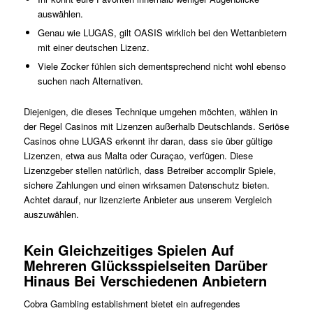
auswählen.
Genau wie LUGAS, gilt OASIS wirklich bei den Wettanbietern
mit einer deutschen Lizenz.
Viele Zocker fühlen sich dementsprechend nicht wohl ebenso
suchen nach Alternativen.
Diejenigen, die dieses Technique umgehen möchten, wählen in
der Regel Casinos mit Lizenzen außerhalb Deutschlands. Seriöse
Casinos ohne LUGAS erkennt ihr daran, dass sie über gültige
Lizenzen, etwa aus Malta oder Curaçao, verfügen. Diese
Lizenzgeber stellen natürlich, dass Betreiber accomplir Spiele,
sichere Zahlungen und einen wirksamen Datenschutz bieten.
Achtet darauf, nur lizenzierte Anbieter aus unserem Vergleich
auszuwählen.
Kein Gleichzeitiges Spielen Auf
Mehreren Glücksspielseiten Darüber
Hinaus Bei Verschiedenen Anbietern
Cobra Gambling establishment bietet ein aufregendes