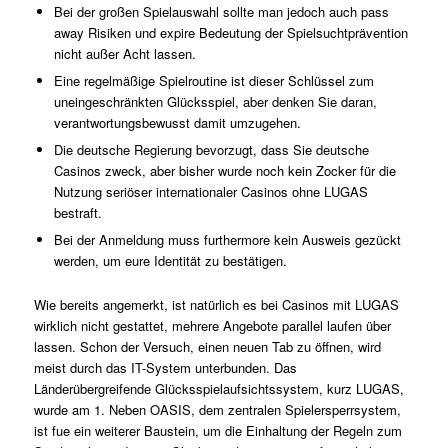
Bei der großen Spielauswahl sollte man jedoch auch pass
away Risiken und expire Bedeutung der Spielsuchtprävention
nicht außer Acht lassen.
Eine regelmäßige Spielroutine ist dieser Schlüssel zum
uneingeschränkten Glücksspiel, aber denken Sie daran,
verantwortungsbewusst damit umzugehen.
Die deutsche Regierung bevorzugt, dass Sie deutsche
Casinos zweck, aber bisher wurde noch kein Zocker für die
Nutzung seriöser internationaler Casinos ohne LUGAS
bestraft.
Bei der Anmeldung muss furthermore kein Ausweis gezückt
werden, um eure Identität zu bestätigen.
Wie bereits angemerkt, ist natürlich es bei Casinos mit LUGAS
wirklich nicht gestattet, mehrere Angebote parallel laufen über
lassen. Schon der Versuch, einen neuen Tab zu öffnen, wird
meist durch das IT-System unterbunden. Das
Länderübergreifende Glücksspielaufsichtssystem, kurz LUGAS,
wurde am 1. Neben OASIS, dem zentralen Spielersperrsystem,
ist fue ein weiterer Baustein, um die Einhaltung der Regeln zum