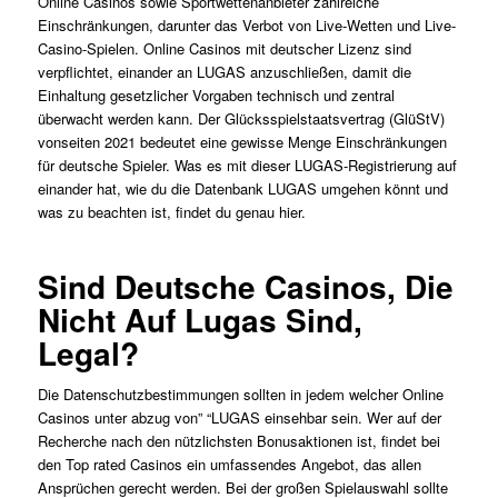
Online Casinos sowie Sportwettenanbieter zahlreiche
Einschränkungen, darunter das Verbot von Live-Wetten und Live-
Casino-Spielen. Online Casinos mit deutscher Lizenz sind
verpflichtet, einander an LUGAS anzuschließen, damit die
Einhaltung gesetzlicher Vorgaben technisch und zentral
überwacht werden kann. Der Glücksspielstaatsvertrag (GlüStV)
vonseiten 2021 bedeutet eine gewisse Menge Einschränkungen
für deutsche Spieler. Was es mit dieser LUGAS-Registrierung auf
einander hat, wie du die Datenbank LUGAS umgehen könnt und
was zu beachten ist, findet du genau hier.
Sind Deutsche Casinos, Die
Nicht Auf Lugas Sind,
Legal?
Die Datenschutzbestimmungen sollten in jedem welcher Online
Casinos unter abzug von” “LUGAS einsehbar sein. Wer auf der
Recherche nach den nützlichsten Bonusaktionen ist, findet bei
den Top rated Casinos ein umfassendes Angebot, das allen
Ansprüchen gerecht werden. Bei der großen Spielauswahl sollte