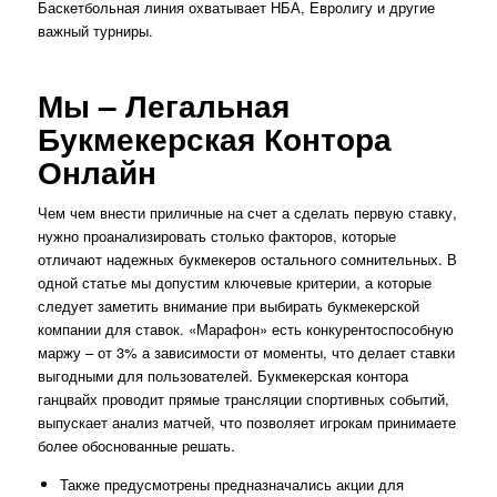
Баскетбольная линия охватывает НБА, Евролигу и другие
важный турниры.
Мы – Легальная
Букмекерская Контора
Онлайн
Чем чем внести приличные на счет а сделать первую ставку,
нужно проанализировать столько факторов, которые
отличают надежных букмекеров остального сомнительных. В
одной статье мы допустим ключевые критерии, а которые
следует заметить внимание при выбирать букмекерской
компании для ставок. «Марафон» есть конкурентоспособную
маржу – от 3% а зависимости от моменты, что делает ставки
выгодными для пользователей. Букмекерская контора
ганцвайх проводит прямые трансляции спортивных событий,
выпускает анализ матчей, что позволяет игрокам принимаете
более обоснованные решать.
Также предусмотрены предназначались акции для