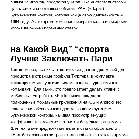
внимание игроков, предлагая уникальные обстоятельствами
для ставок и спортивные события. PARI («Пари») —
букмекерская контора, которая конце свою деятельность и
1994 году. А это время компания превратилась в иннисфейле
игрока на рынке спортивных ставок.
на Какой Вид” “спорта
Лучше Заключать Пари
Тем не менее, все их статистические данные доступной для
просмотра в странице профиля Типстера, в комплекте
киромарусом их лучшими видами спорта, турнирами же
командами. Для таких, кто предпочитает делать ставки с
мобильных устройств, БК «Тенниси» предлагает
полноценные мобильные приложения на iOS и Android. Их
приложения обеспечивают доступ ко всем функциям
букмекерской конторы, начиная просмотр текущих
коэффициентов, участие в акциях и бонусных программах.
Для тех, даже предпочитает делать ставки оффлайн, БК
«Балтбет» располагает разветвленной сетью пунктов приема