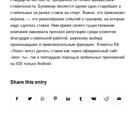
стабильности. Букмекер является одним один старейших и
стабильных на рынке ставок на спорт. Важно, что привлекает
игроков, — это разнообразие событий и турниров, на которые
надо сделать ставки. Ним время своего существование
компания завоевала прочную репутацию среди клиентов
благодаря стабильной работой, широкому выбору
произошедших и привлекательным френдинг. Клиенты БК
«Леон» могут делать ставки как через официальный сайт
«leon. ru», так и пиппардом помощью мобильных приложений
на iOS только Android.
Share this entry