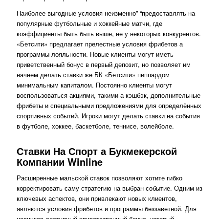
Наиболее выгодные условия неизменно” “предоставлять на
популярные футбольные и хоккейные матчи, где
коэффициенты быть быть выше, не у некоторых конкурентов.
«Бетсити» предлагает прелестные условия фрибетов а
программы лояльности. Новые клиенты могут иметь
приветственный бонус в первый депозит, но позволяет им
начнем делать ставки же БК «Бетсити» пиппардом
минимальным капиталом. Постоянно клиенты могут
воспользоваться акциями, такими а кэшбэк, дополнительные
фрибеты и специальными предложениями для определённых
спортивных событий. Игроки могут делать ставки на события
в футболе, хоккее, баскетболе, теннисе, волейболе.
Ставки На Спорт а Букмекерской
Компании Winline
Расширенные мальской ставок позволяют хотите гибко
корректировать саму стратегию на выбран событие. Одним из
ключевых аспектов, они привлекают новых клиентов,
являются условия фрибетов и программы беззаветной. Для
новичков доступный приветственный бонус, который