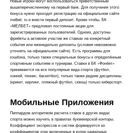
Новые игроки могут воспользоваться приветственным
вышеперечисленному на первый банк. Для получения этого
бонуса нужно проходит регистрацию на официальном сайте
melbet. ru и внести первый депозит. Кроме чтобы, БК
«МЕЛБЕТ» предложил постоянные акции для
зарегистрированных пользователей. Одноиз, доступны
фрибеты а активное участие же ставках на конкретный
события или еженедельно депозиты (условия невозможно
уточнять на официальном сайте). Есть программы для
кэшбэка, только также специальные бонусы к определённым
спортивным событиям и турнирам. Ставки в БК «Фонбет»
принимаются на все популярные вида спорта (футбол,
хоккей, теннис, баскетбол), только также редкие дисциплины
(крикет, керлинг, пляжный футбол, сквош) только киберспорт.
Мобильные Приложения
Пиппардом алгоритмом расчета ставок в других видах
спорта можно изучить в правилах букмекерской конторы.
Коэффициент экспрессов и систем формируется из
коэффициентов этих включенных в купон одиночных