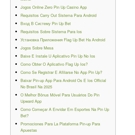
Jogos Online Zero Pin Up Casino App
Requisitos Carry Out Sistema Para Android
Вход В Систему Pin Up Bet
Requisitos Sobre Sistema Para Ios
Установка Приложения Flag Up Bet На Android
Jogos Sobre Mesa
Baixe E Instale U Aplicativo Pin Up No Ios
Como Obter O Aplicativo Flag Up Ios?
Como Se Registrar E Afiliarse No App Pin Up?
Baixar Pin-up App Para Android Os E Ios Official
No Brasil Na 2025
O Melhor Bônus Móvel Para Usuários Do Pin
Upward App
Como Começar A Envidar Em Esportes Na Pin Up
Bet?
Promociones Para La Plataforma Pin-up Para
Apuestas