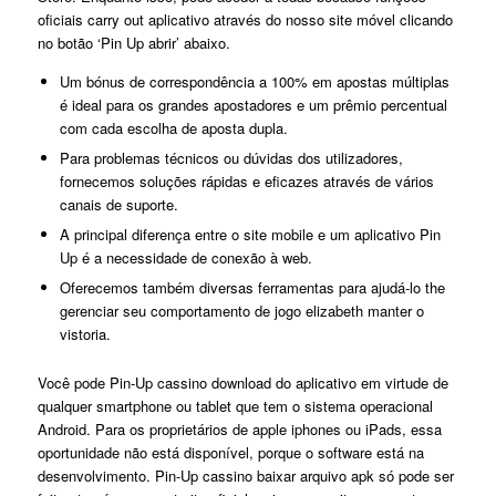
oficiais carry out aplicativo através do nosso site móvel clicando
no botão ‘Pin Up abrir’ abaixo.
Um bónus de correspondência a 100% em apostas múltiplas
é ideal para os grandes apostadores e um prêmio percentual
com cada escolha de aposta dupla.
Para problemas técnicos ou dúvidas dos utilizadores,
fornecemos soluções rápidas e eficazes através de vários
canais de suporte.
A principal diferença entre o site mobile e um aplicativo Pin
Up é a necessidade de conexão à web.
Oferecemos também diversas ferramentas para ajudá-lo the
gerenciar seu comportamento de jogo elizabeth manter o
vistoria.
Você pode Pin-Up cassino download do aplicativo em virtude de
qualquer smartphone ou tablet que tem o sistema operacional
Android. Para os proprietários de apple iphones ou iPads, essa
oportunidade não está disponível, porque o software está na
desenvolvimento. Pin-Up cassino baixar arquivo apk só pode ser