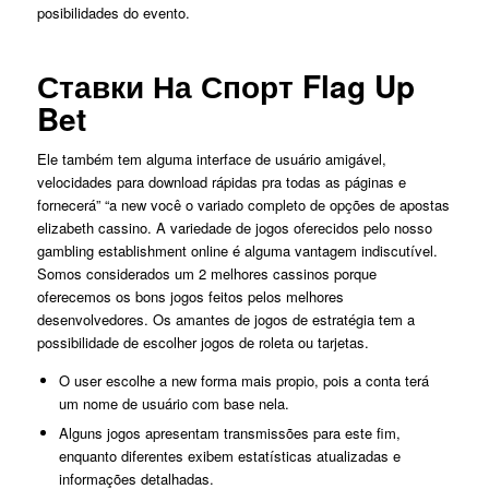
posibilidades do evento.
Ставки На Спорт Flag Up
Bet
Ele também tem alguma interface de usuário amigável,
velocidades para download rápidas pra todas as páginas e
fornecerá” “a new você o variado completo de opções de apostas
elizabeth cassino. A variedade de jogos oferecidos pelo nosso
gambling establishment online é alguma vantagem indiscutível.
Somos considerados um 2 melhores cassinos porque
oferecemos os bons jogos feitos pelos melhores
desenvolvedores. Os amantes de jogos de estratégia tem a
possibilidade de escolher jogos de roleta ou tarjetas.
O user escolhe a new forma mais propio, pois a conta terá
um nome de usuário com base nela.
Alguns jogos apresentam transmissões para este fim,
enquanto diferentes exibem estatísticas atualizadas e
informações detalhadas.