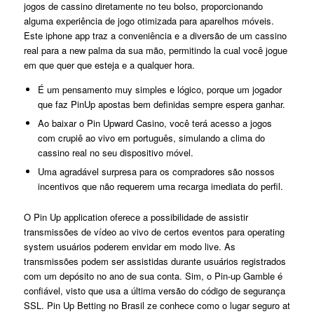
jogos de cassino diretamente no teu bolso, proporcionando
alguma experiência de jogo otimizada para aparelhos móveis.
Este iphone app traz a conveniência e a diversão de um cassino
real para a new palma da sua mão, permitindo la cual você jogue
em que quer que esteja e a qualquer hora.
É um pensamento muy simples e lógico, porque um jogador
que faz PinUp apostas bem definidas sempre espera ganhar.
Ao baixar o Pin Upward Casino, você terá acesso a jogos
com crupiê ao vivo em português, simulando a clima do
cassino real no seu dispositivo móvel.
Uma agradável surpresa para os compradores são nossos
incentivos que não requerem uma recarga imediata do perfil.
O Pin Up application oferece a possibilidade de assistir
transmissões de vídeo ao vivo de certos eventos para operating
system usuários poderem envidar em modo live. As
transmissões podem ser assistidas durante usuários registrados
com um depósito no ano de sua conta. Sim, o Pin-up Gamble é
confiável, visto que usa a última versão do código de segurança
SSL. Pin Up Betting no Brasil ze conhece como o lugar seguro at