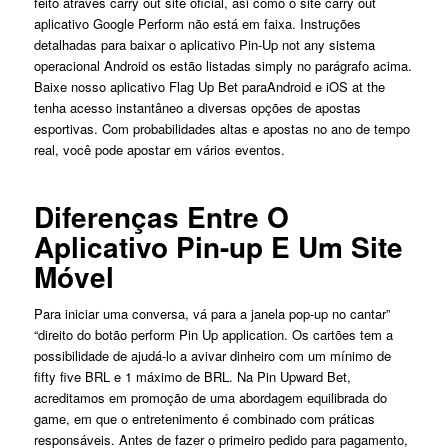
feito através carry out site oficial, asi como o site carry out
aplicativo Google Perform não está em faixa. Instruções
detalhadas para baixar o aplicativo Pin-Up not any sistema
operacional Android os estão listadas simply no parágrafo acima.
Baixe nosso aplicativo Flag Up Bet paraAndroid e iOS at the
tenha acesso instantâneo a diversas opções de apostas
esportivas. Com probabilidades altas e apostas no ano de tempo
real, você pode apostar em vários eventos.
Diferenças Entre O
Aplicativo Pin-up E Um Site
Móvel
Para iniciar uma conversa, vá para a janela pop-up no cantar”
“direito do botão perform Pin Up application. Os cartões tem a
possibilidade de ajudá-lo a avivar dinheiro com um mínimo de
fifty five BRL e 1 máximo de BRL. Na Pin Upward Bet,
acreditamos em promoção de uma abordagem equilibrada do
game, em que o entretenimento é combinado com práticas
responsáveis. Antes de fazer o primeiro pedido para pagamento,