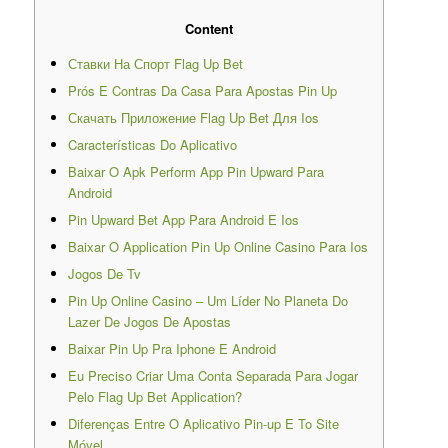
Content
Ставки На Спорт Flag Up Bet
Prós E Contras Da Casa Para Apostas Pin Up
Скачать Приложение Flag Up Bet Для Ios
Características Do Aplicativo
Baixar O Apk Perform App Pin Upward Para
Android
Pin Upward Bet App Para Android E Ios
Baixar O Application Pin Up Online Casino Para Ios
Jogos De Tv
Pin Up Online Casino – Um Líder No Planeta Do
Lazer De Jogos De Apostas
Baixar Pin Up Pra Iphone E Android
Eu Preciso Criar Uma Conta Separada Para Jogar
Pelo Flag Up Bet Application?
Diferenças Entre O Aplicativo Pin-up E To Site
Móvel