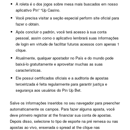
A roleta é o dos jogos sobre mesa mais buscados em nosso
aplicativo Pin” “Up Casino.
Você precisa visitar a seção especial perform site oficial para
fazer o obtain.
Após concluir o padrón, você terá acesso à sua conta
pessoal, assim como o aplicativo lembrará suas informações
de login em virtude de facilitar futuros acessos com apenas 1
clique.
Atualmente, qualquer apostador no País e do mundo pode
baixá-lo gratuitamente e aproveitar muchas as suas
características.
Ele possui certificados oficiais e a auditoria de apostas
terceirizada é feita regularmente para garantir justiça e
segurança aos usuários do Pin Up Bet.
Salve os informações inseridos no seu navegador para preencher
automaticamente os campos. Para fazer alguma aposta, você
deve primeiro registrar at the financiar sua conta de apostas.
Depois disso, selecione to tipo de esporte na pré remesa ou nas
apostas ao vivo, ensenada o spread at the clique nas