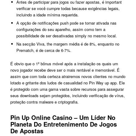
Antes de participar para jogos ou fazer apostas, é important
verificar se você cumpre todas because exigências legais,
incluindo a idade mínima requerida.
A opção de notificações push pode se tornar ativada nas
configurações do seu aparelho, assim como tem a
possibilidade de ser desativadas simply no mesmo local.
Na secção Viva, the margem média é de 8%, enquanto no
Prematch, é de cerca de 6-7%.
É obvio que o 1º bônus móvel após a instalação os quais um
novo jogador recebe deve ser o mais rentável e memorável. É
assim que com toda certeza atrairemos novos clientes no mundo
lotado e gritante dos ludos de casualidad no Pin Way up app. Ele
é protegido com uma gama vasta sobre recursos para assegurar
seus downloads sejam protegidos, incluindo verificação de vírus,
proteção contra malware e criptografia.
Pin Up Online Casino – Um Líder No
Planeta Do Entretenimento De Jogos
De Apostas