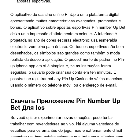
apostas esportivas.
O aplicativo do cassino online PinUp é uma plataforma digital
apresentando muitas características avançadas, promoções e
bônus. O aplicativo sobre apostas esportivas Pin number Up Bet
deixa uma impressão distintamente excelente. A interface é
projetada no ano de cores escuras electronic usa esmeralda
electronic vermelho para ênfase. Os ícones esportivos são bem
desenhados, os símbolos são grandes como também o moda
realista dá deseo à aplicação. O procedimento de padrón no Pin-
up iphone app em si é simples e, ze as instruções forem
seguidas, o usuário pode criar sua conta em ten minutos. É
possível se registrar not any Pin Up Casino de várias maneiras,
usando o número do telefone móvil ou o endereço de e-mail.
Скачать Приложение Pin Number Up
Bet Для Ios
Se você quiser experimentar novas emoções, pode tentar
trabalhar com revendedores ao vivo. Há alguma variedade de
escolhas para os amantes do jogo, mas é extremamente difícil
encontrar um bom estabelecimento que trate seus clientes com