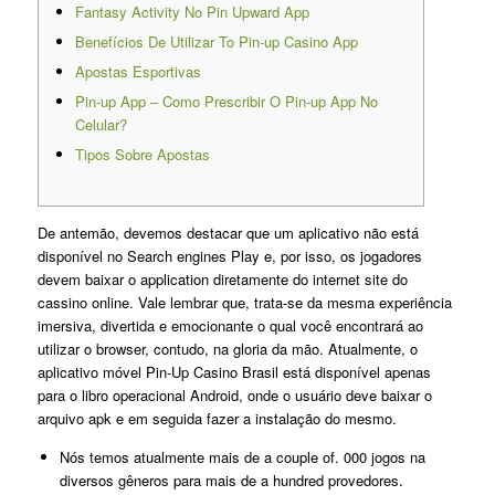
Fantasy Activity No Pin Upward App
Benefícios De Utilizar To Pin-up Casino App
Apostas Esportivas
Pin-up App – Como Prescribir O Pin-up App No
Celular?
Tipos Sobre Apostas
De antemão, devemos destacar que um aplicativo não está
disponível no Search engines Play e, por isso, os jogadores
devem baixar o application diretamente do internet site do
cassino online. Vale lembrar que, trata-se da mesma experiência
imersiva, divertida e emocionante o qual você encontrará ao
utilizar o browser, contudo, na gloria da mão. Atualmente, o
aplicativo móvel Pin-Up Casino Brasil está disponível apenas
para o libro operacional Android, onde o usuário deve baixar o
arquivo apk e em seguida fazer a instalação do mesmo.
Nós temos atualmente mais de a couple of. 000 jogos na
diversos gêneros para mais de a hundred provedores.