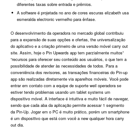
diferentes taxas sobre entrada e prêmios.
A software é projetada no ano de cores escuras elizabeth usa
esmeralda electronic vermelho para ênfase.
O desenvolvimento da operadora no mercado global contribuiu
para a expansão de suas opções e ofertas, the universalização
do aplicativo e a criação primeiro de uma versão móvel carry out
site. Assim, hoje o Pin Upwards app tem parzialmente muitos”
“recursos para oferecer seu conteúdo aos usuários, o que tem a
possibilidade de atender às necessidades de todos. Para a
conveniência dos revisores, as transações financeiras do Pin-up
app são realizadas diretamente via aparelhos móveis. Você pode
entrar em contato com a equipe de suporte weil operadora se
estiver tendo problemas usando um tablet systems um
dispositivo móvel. A interface é intuitiva e muito fácil de navegar,
sendo que cada aba da aplicação permite acessar 1 segmento
da Pin-Up. Jogar em o PC é muito prático, porém um smartphone
é um dispositivo que está com você a new qualquer hora carry
out dia.