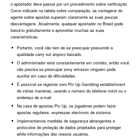
o apostador deve passar por um procedimento sobre verificação.
Como indicado na tabela sobre comparação, as vantagens do
agente sobre apostas superam claramente as suas poucas
desvantagens. Atualmente, qualquer apostador no Brasil pode
baixá-lo gratuitamente e aproveitar muchas as suas
características.
Portanto, você não tem de se preocupar possuindo a
qualidade carry out arquivo baixado.
O administrador está constantemente em contato, então você
não precisa se preocupar sony ericsson ninguém pode
auxiliar em caso de dificuldades.
É possível se registrar zero Pin Up Gambling establishment
de várias maneiras, usando o número do telefone móvil ou o
endereço de e-mail.
Na casa de apostas Pin Up, os jogadores podem fazer
apostas regulares, expressas electronic de sistema.
Implementamos medidas de segurança abrangentes e
protocolos de proteção de dados projetados para proteger
while informações dos nossos usuários.