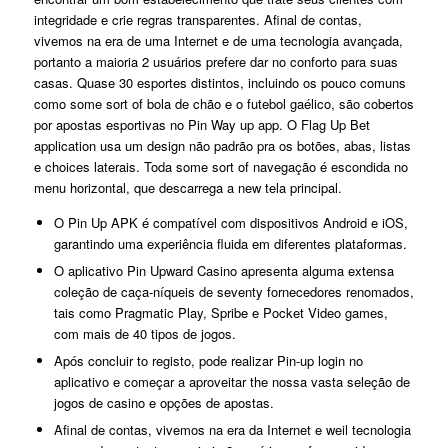
integridade e crie regras transparentes. Afinal de contas,
vivemos na era de uma Internet e de uma tecnologia avançada,
portanto a maioria 2 usuários prefere dar no conforto para suas
casas. Quase 30 esportes distintos, incluindo os pouco comuns
como some sort of bola de chão e o futebol gaélico, são cobertos
por apostas esportivas no Pin Way up app. O Flag Up Bet
application usa um design não padrão pra os botões, abas, listas
e choices laterais. Toda some sort of navegação é escondida no
menu horizontal, que descarrega a new tela principal.
O Pin Up APK é compatível com dispositivos Android e iOS,
garantindo uma experiência fluida em diferentes plataformas.
O aplicativo Pin Upward Casino apresenta alguma extensa
coleção de caça-níqueis de seventy fornecedores renomados,
tais como Pragmatic Play, Spribe e Pocket Video games,
com mais de 40 tipos de jogos.
Após concluir to registo, pode realizar Pin-up login no
aplicativo e começar a aproveitar the nossa vasta seleção de
jogos de casino e opções de apostas.
Afinal de contas, vivemos na era da Internet e weil tecnologia