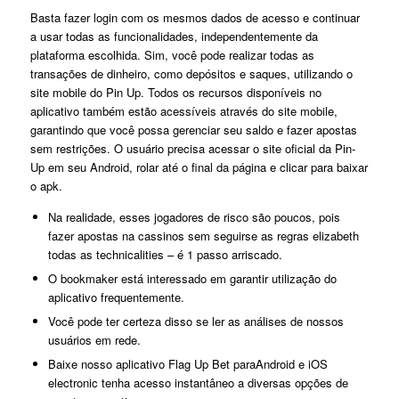
Basta fazer login com os mesmos dados de acesso e continuar
a usar todas as funcionalidades, independentemente da
plataforma escolhida. Sim, você pode realizar todas as
transações de dinheiro, como depósitos e saques, utilizando o
site mobile do Pin Up. Todos os recursos disponíveis no
aplicativo também estão acessíveis através do site mobile,
garantindo que você possa gerenciar seu saldo e fazer apostas
sem restrições. O usuário precisa acessar o site oficial da Pin-
Up em seu Android, rolar até o final da página e clicar para baixar
o apk.
Na realidade, esses jogadores de risco são poucos, pois
fazer apostas na cassinos sem seguirse as regras elizabeth
todas as technicalities – é 1 passo arriscado.
O bookmaker está interessado em garantir utilização do
aplicativo frequentemente.
Você pode ter certeza disso se ler as análises de nossos
usuários em rede.
Baixe nosso aplicativo Flag Up Bet paraAndroid e iOS
electronic tenha acesso instantâneo a diversas opções de