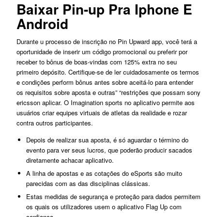
Baixar Pin-up Pra Iphone E
Android
Durante u processo de inscrição no Pin Upward app, você terá a
oportunidade de inserir um código promocional ou preferir por
receber to bônus de boas-vindas com 125% extra no seu
primeiro depósito. Certifique-se de ler cuidadosamente os termos
e condições perform bônus antes sobre aceitá-lo para entender
os requisitos sobre aposta e outras” “restrições que possam sony
ericsson aplicar. O Imagination sports no aplicativo permite aos
usuários criar equipes virtuais de atletas da realidade e rozar
contra outros participantes.
Depois de realizar sua aposta, é só aguardar o término do
evento para ver seus lucros, que poderão producir sacados
diretamente achacar aplicativo.
A linha de apostas e as cotações do eSports são muito
parecidas com as das disciplinas clássicas.
Estas medidas de segurança e proteção para dados permitem
os quais os utilizadores usem o aplicativo Flag Up com
confiança.