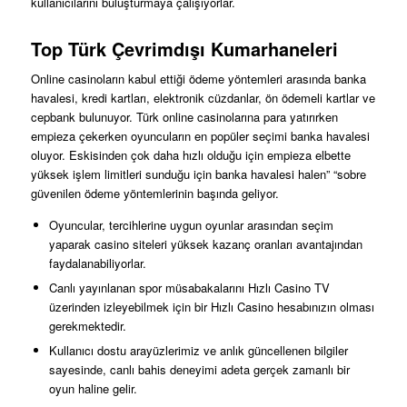
kullanıcılarını buluşturmaya çalışıyorlar.
Top Türk Çevrimdışı Kumarhaneleri
Online casinoların kabul ettiği ödeme yöntemleri arasında banka
havalesi, kredi kartları, elektronik cüzdanlar, ön ödemeli kartlar ve
cepbank bulunuyor. Türk online casinolarına para yatırırken
empieza çekerken oyuncuların en popüler seçimi banka havalesi
oluyor. Eskisinden çok daha hızlı olduğu için empieza elbette
yüksek işlem limitleri sunduğu için banka havalesi halen” “sobre
güvenilen ödeme yöntemlerinin başında geliyor.
Oyuncular, tercihlerine uygun oyunlar arasından seçim
yaparak casino siteleri yüksek kazanç oranları avantajından
faydalanabiliyorlar.
Canlı yayınlanan spor müsabakalarını Hızlı Casino TV
üzerinden izleyebilmek için bir Hızlı Casino hesabınızın olması
gerekmektedir.
Kullanıcı dostu arayüzlerimiz ve anlık güncellenen bilgiler
sayesinde, canlı bahis deneyimi adeta gerçek zamanlı bir
oyun haline gelir.