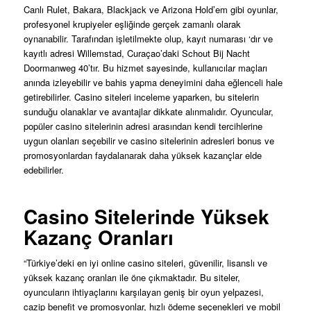
Canlı Rulet, Bakara, Blackjack ve Arizona Hold’em gibi oyunlar,
profesyonel krupiyeler eşliğinde gerçek zamanlı olarak
oynanabilir. Tarafından işletilmekte olup, kayıt numarası ‘dır ve
kayıtlı adresi Willemstad, Curaçao’daki Schout Bij Nacht
Doormanweg 40’tır. Bu hizmet sayesinde, kullanıcılar maçları
anında izleyebilir ve bahis yapma deneyimini daha eğlenceli hale
getirebilirler. Casino siteleri inceleme yaparken, bu sitelerin
sunduğu olanaklar ve avantajlar dikkate alınmalıdır. Oyuncular,
popüler casino sitelerinin adresi arasından kendi tercihlerine
uygun olanları seçebilir ve casino sitelerinin adresleri bonus ve
promosyonlardan faydalanarak daha yüksek kazançlar elde
edebilirler.
Casino Sitelerinde Yüksek
Kazanç Oranları
“Türkiye’deki en iyi online casino siteleri, güvenilir, lisanslı ve
yüksek kazanç oranları ile öne çıkmaktadır. Bu siteler,
oyuncuların ihtiyaçlarını karşılayan geniş bir oyun yelpazesi,
cazip benefit ve promosyonlar, hızlı ödeme seçenekleri ve mobil