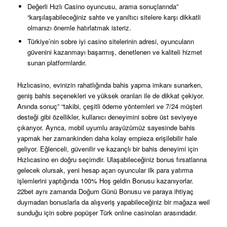
Değerli Hızlı Casino oyuncusu, arama sonuçlarında”
“karşılaşabileceğiniz sahte ve yanıltıcı sitelere karşı dikkatli
olmanızı önemle hatırlatmak isteriz.
Türkiye’nin sobre iyi casino sitelerinin adresi, oyuncuların
güvenini kazanmayı başarmış, denetlenen ve kaliteli hizmet
sunan platformlardır.
Hızlıcasino, evinizin rahatlığında bahis yapma imkanı sunarken,
geniş bahis seçenekleri ve yüksek oranları ile de dikkat çekiyor.
Anında sonuç” “takibi, çeşitli ödeme yöntemleri ve 7/24 müşteri
desteği gibi özellikler, kullanıcı deneyimini sobre üst seviyeye
çıkarıyor. Ayrıca, mobil uyumlu arayüzümüz sayesinde bahis
yapmak her zamankinden daha kolay empieza erişilebilir hale
geliyor. Eğlenceli, güvenilir ve kazançlı bir bahis deneyimi için
Hızlıcasino en doğru seçimdir. Ulaşabileceğiniz bonus fırsatlarına
gelecek olursak, yeni hesap açan oyuncular ilk para yatırma
işlemlerini yaptığında 100% Hoş geldin Bonusu kazanıyorlar.
22bet aynı zamanda Doğum Günü Bonusu ve paraya ihtiyaç
duymadan bonuslarla da alışveriş yapabileceğiniz bir mağaza weil
sunduğu için sobre popüşer Türk online casinoları arasındadır.