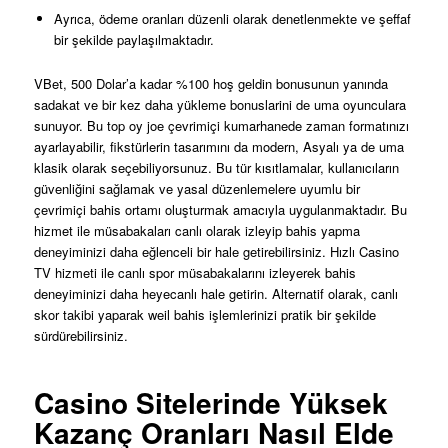
Ayrıca, ödeme oranları düzenli olarak denetlenmekte ve şeffaf
bir şekilde paylaşılmaktadır.
VBet, 500 Dolar’a kadar %100 hoş geldin bonusunun yanında
sadakat ve bir kez daha yükleme bonuslarini de uma oyunculara
sunuyor. Bu top oy joe çevrimiçi kumarhanede zaman formatınızı
ayarlayabilir, fikstürlerin tasarımını da modern, Asyalı ya de uma
klasik olarak seçebiliyorsunuz. Bu tür kısıtlamalar, kullanıcıların
güvenliğini sağlamak ve yasal düzenlemelere uyumlu bir
çevrimiçi bahis ortamı oluşturmak amacıyla uygulanmaktadır. Bu
hizmet ile müsabakaları canlı olarak izleyip bahis yapma
deneyiminizi daha eğlenceli bir hale getirebilirsiniz. Hızlı Casino
TV hizmeti ile canlı spor müsabakalarını izleyerek bahis
deneyiminizi daha heyecanlı hale getirin. Alternatif olarak, canlı
skor takibi yaparak weil bahis işlemlerinizi pratik bir şekilde
sürdürebilirsiniz.
Casino Sitelerinde Yüksek
Kazanç Oranları Nasıl Elde