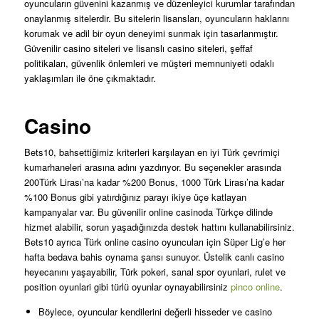
oyuncuların güvenini kazanmış ve düzenleyici kurumlar tarafından
onaylanmış sitelerdir. Bu sitelerin lisansları, oyuncuların haklarını
korumak ve adil bir oyun deneyimi sunmak için tasarlanmıştır.
Güvenilir casino siteleri ve lisanslı casino siteleri, şeffaf
politikaları, güvenlik önlemleri ve müşteri memnuniyeti odaklı
yaklaşımları ile öne çıkmaktadır.
Casino
Bets10, bahsettiğimiz kriterleri karşılayan en iyi Türk çevrimiçi
kumarhaneleri arasına adını yazdırıyor. Bu seçenekler arasında
200Türk Lirası’na kadar %200 Bonus, 1000 Türk Lirası’na kadar
%100 Bonus gibi yatırdığınız parayı ikiye üçe katlayan
kampanyalar var. Bu güvenilir online casinoda Türkçe dilinde
hizmet alabilir, sorun yaşadığınızda destek hattını kullanabilirsiniz.
Bets10 ayrıca Türk online casino oyuncuları için Süper Lig’e her
hafta bedava bahis oynama şansı sunuyor. Üstelik canlı casino
heyecanını yaşayabilir, Türk pokeri, sanal spor oyunlari, rulet ve
position oyunlari gibi türlü oyunlar oynayabilirsiniz
pinco online
.
Böylece, oyuncular kendilerini değerli hisseder ve casino