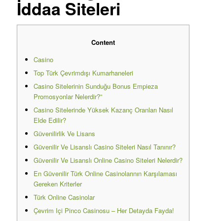
İddaa Siteleri
Content
Casino
Top Türk Çevrimdışı Kumarhaneleri
Casino Sitelerinin Sunduğu Bonus Empieza
Promosyonlar Nelerdir?”
Casino Sitelerinde Yüksek Kazanç Oranları Nasıl
Elde Edilir?
Güvenilirlik Ve Lisans
Güvenilir Ve Lisanslı Casino Siteleri Nasıl Tanınır?
Güvenilir Ve Lisanslı Online Casino Siteleri Nelerdir?
En Güvenilir Türk Online Casinolarının Karşılaması
Gereken Kriterler
Türk Online Casinolar
Çevrim Içi Pinco Casinosu – Her Detayda Fayda!