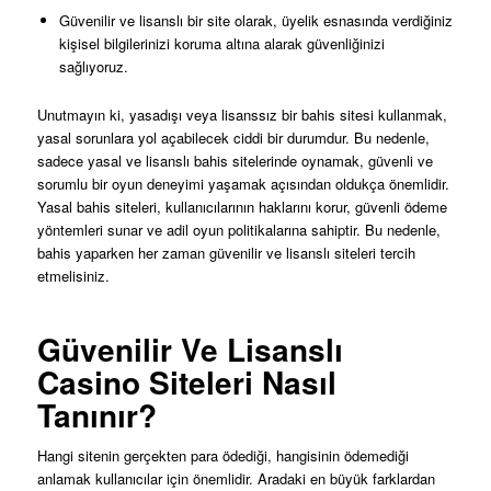
Güvenilir ve lisanslı bir site olarak, üyelik esnasında verdiğiniz
kişisel bilgilerinizi koruma altına alarak güvenliğinizi
sağlıyoruz.
Unutmayın ki, yasadışı veya lisanssız bir bahis sitesi kullanmak,
yasal sorunlara yol açabilecek ciddi bir durumdur. Bu nedenle,
sadece yasal ve lisanslı bahis sitelerinde oynamak, güvenli ve
sorumlu bir oyun deneyimi yaşamak açısından oldukça önemlidir.
Yasal bahis siteleri, kullanıcılarının haklarını korur, güvenli ödeme
yöntemleri sunar ve adil oyun politikalarına sahiptir. Bu nedenle,
bahis yaparken her zaman güvenilir ve lisanslı siteleri tercih
etmelisiniz.
Güvenilir Ve Lisanslı
Casino Siteleri Nasıl
Tanınır?
Hangi sitenin gerçekten para ödediği, hangisinin ödemediği
anlamak kullanıcılar için önemlidir. Aradaki en büyük farklardan