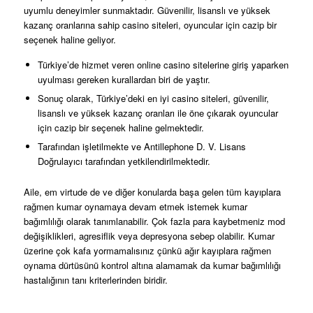
uyumlu deneyimler sunmaktadır. Güvenilir, lisanslı ve yüksek
kazanç oranlarına sahip casino siteleri, oyuncular için cazip bir
seçenek haline geliyor.
Türkiye’de hizmet veren online casino sitelerine giriş yaparken
uyulması gereken kurallardan biri de yaştır.
Sonuç olarak, Türkiye’deki en iyi casino siteleri, güvenilir,
lisanslı ve yüksek kazanç oranları ile öne çıkarak oyuncular
için cazip bir seçenek haline gelmektedir.
Tarafından işletilmekte ve Antillephone D. V. Lisans
Doğrulayıcı tarafından yetkilendirilmektedir.
Aile, em virtude de ve diğer konularda başa gelen tüm kayıplara
rağmen kumar oynamaya devam etmek istemek kumar
bağımlılığı olarak tanımlanabilir. Çok fazla para kaybetmeniz mod
değişiklikleri, agresiflik veya depresyona sebep olabilir. Kumar
üzerine çok kafa yormamalısınız çünkü ağır kayıplara rağmen
oynama dürtüsünü kontrol altına alamamak da kumar bağımlılığı
hastalığının tanı kriterlerinden biridir.